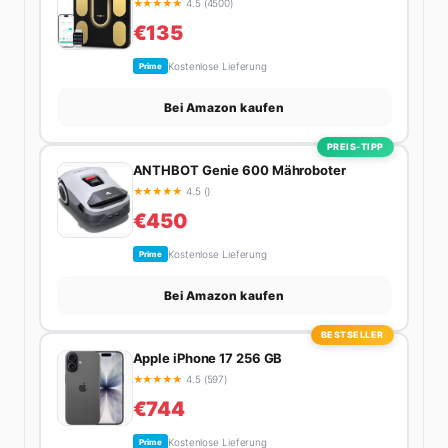
★
★
★
★
★
4.5 (4500)
€135
Kostenlose Lieferung
Prime
Bei Amazon kaufen
PREIS-TIPP
ANTHBOT Genie 600 Mähroboter
★
★
★
★
★
4.5 ()
€450
Kostenlose Lieferung
Prime
Bei Amazon kaufen
BESTSELLER
Apple iPhone 17 256 GB
★
★
★
★
★
4.5 (597)
€744
Kostenlose Lieferung
Prime