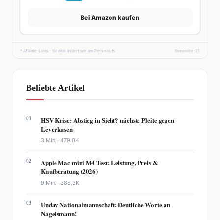
Bei Amazon kaufen
* Affiliate-Links – für dich ändert sich am Preis nichts.
fhmonline-21
Beliebte Artikel
01
HSV Krise: Abstieg in Sicht? nächste Pleite gegen
Leverkusen
3 Min. ·
479,0K
02
Apple Mac mini M4 Test: Leistung, Preis &
Kaufberatung (2026)
9 Min. ·
386,3K
03
Undav Nationalmannschaft: Deutliche Worte an
Nagelsmann!