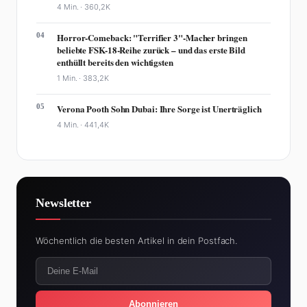
4 Min. ·
360,2K
04
Horror-Comeback: "Terrifier 3"-Macher bringen
beliebte FSK-18-Reihe zurück – und das erste Bild
enthüllt bereits den wichtigsten
1 Min. ·
383,2K
05
Verona Pooth Sohn Dubai: Ihre Sorge ist Unerträglich
4 Min. ·
441,4K
Newsletter
Wöchentlich die besten Artikel in dein Postfach.
Abonnieren