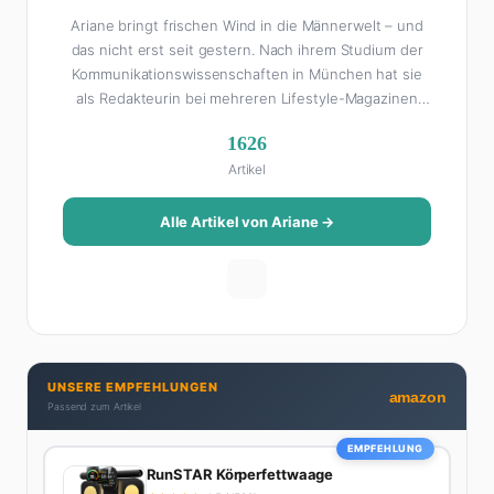
Ariane bringt frischen Wind in die Männerwelt – und
das nicht erst seit gestern. Nach ihrem Studium der
Kommunikationswissenschaften in München hat sie
als Redakteurin bei mehreren Lifestyle-Magazinen
gearbeitet, bevor sie zum FHM-Team gestoßen ist.
1626
Als Lifestyle-Redakteurin schreibt sie über alles, was
Artikel
das Leben schöner macht: von Interior Design und
Reise-Tipps über Food-Trends bis hin zu
Beziehungsratgebern, die auch Männer gerne lesen.
Alle Artikel von Ariane →
Ihre Geheimwaffe: Sie weiß genau, was Frauen an
Männern wirklich cool finden – und was absolut gar
nicht geht. Privat ist Ariane begeisterte Yoga-
Praktizierende, Serien-Junkie (aktuell: alles auf
Netflix) und auf der ewigen Suche nach dem besten
Brunch-Spot der Stadt. Ihre Interior-Tipps basieren
UNSERE EMPFEHLUNGEN
auf echter Erfahrung – ihre Wohnung wurde schon
amazon
Passend zum Artikel
zweimal in Design-Blogs gefeatured.
EMPFEHLUNG
RunSTAR Körperfettwaage