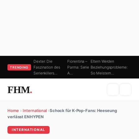
Dexter: Die
Fiorentina –
Eltern Werden
Faszination des
Parma: Serie
Beziehungsprobleme:
TRENDING
Serienkillers…
A…
So Meistern…
FHM
.
Home
›
International
›
Schock für K-Pop-Fans: Heeseung
verlässt ENHYPEN
INTERNATIONAL