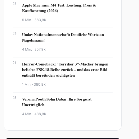
02
Apple Mac mini M4 Test: Leistung, Preis &
Kaufberatung (2026)
9 Min. ·
383,9K
03
Undav Nationalmannschaft: Deutliche Worte an
Nagelsmann!
4 Min. ·
357,9K
04
Horror-Comeback: "Terrifier 3"-Macher bringen
beliebte FSK-18-Reihe zurück – und das erste Bild
enthüllt bereits den wichtigsten
1 Min. ·
380,8K
05
Verona Pooth Sohn Dubai: Ihre Sorge ist
Unerträglich
4 Min. ·
438,9K