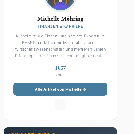
Michelle Möhring
FINANZEN & KARRIERE
Michelle ist die Finanz- und Karriere-Expertin im
FHM-Team. Mit einem Masterabschluss in
Wirtschaftswissenschaften und mehreren Jahren
Erfahrung in der Finanzbranche bringt sie echtes
Fachwissen in ihre Artikel ein. Aber keine Sorge:
1657
Bei Michelle klingt Altersvorsorge nicht wie eine
Artikel
Steuererklärung. Ihre Stärke liegt darin, komplexe
Finanzthemen so aufzubereiten, dass sie jeder
versteht – ohne Fachchinesisch, dafür mit
Alle Artikel von Michelle →
konkreten Tipps zum Umsetzen. Von ETF-
Strategien über Gehaltsverhandlungen bis hin zu
Steuertricks: Michelle hat den Durchblick und teilt
ihn gerne. Außerdem schreibt sie über Karriere-
Themen, Produktivitäts-Hacks und die Frage, wie
man Job und Privatleben unter einen Hut