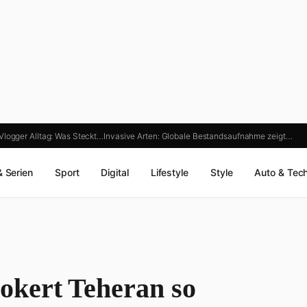
Vlogger Alltag: Was Steckt…
Invasive Arten: Globale Bestandsaufnahme zeigt…
& Serien
Sport
Digital
Lifestyle
Style
Auto & Tec
okert Teheran so