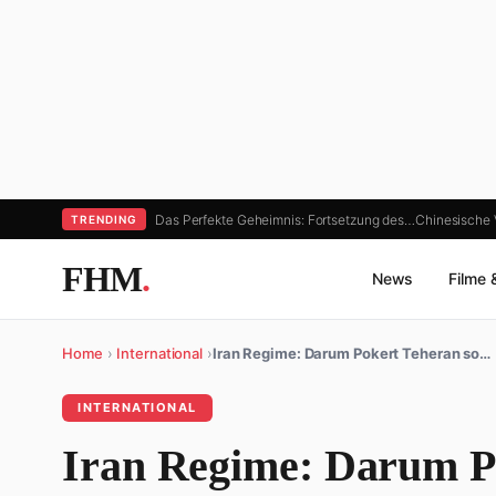
Das Perfekte Geheimnis: Fortsetzung des…
Chinesische 
TRENDING
FHM
.
News
Filme 
Home
›
International
›
Iran Regime: Darum Pokert Teheran so…
INTERNATIONAL
Iran Regime: Darum P