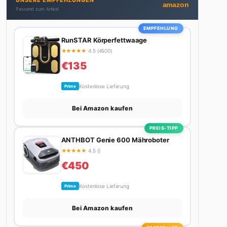
UNSERE EMPFEHLUNGEN
bekommt. Privat ist sie bekennende Kaffee-
amazon
Passend zum Artikel
Süchtige (3+ Tassen am Tag, Minimum), Podcast-
Hörerin und verbringt ihre Wochenenden am
EMPFEHLUNG
liebsten in der Natur oder auf dem nächsten
RunSTAR Körperfettwaage
Flohmarkt.
★
★
★
★
★
4.5 (4500)
€135
Kostenlose Lieferung
Prime
Bei Amazon kaufen
PREIS-TIPP
ANTHBOT Genie 600 Mähroboter
★
★
★
★
★
4.5 ()
€450
Kostenlose Lieferung
Prime
Bei Amazon kaufen