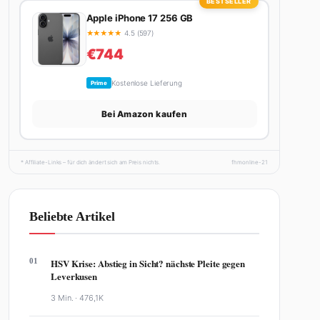
BESTSELLER
Apple iPhone 17 256 GB
★
★
★
★
★
4.5 (597)
€744
Kostenlose Lieferung
Prime
Bei Amazon kaufen
* Affiliate-Links – für dich ändert sich am Preis nichts.
fhmonline-21
Beliebte Artikel
01
HSV Krise: Abstieg in Sicht? nächste Pleite gegen
Leverkusen
3 Min. ·
476,1K