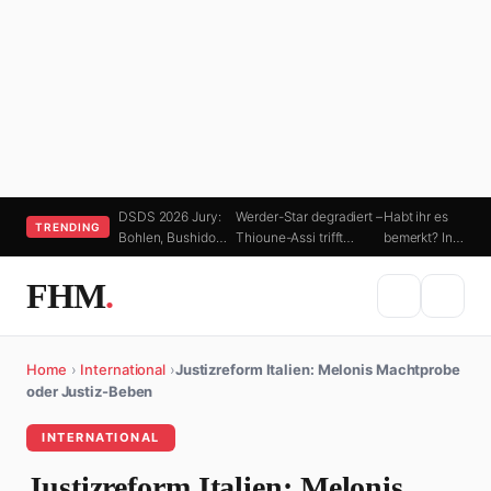
DSDS 2026 Jury:
Werder-Star degradiert –
Habt ihr es
TRENDING
Bohlen, Bushido…
Thioune-Assi trifft…
bemerkt? In…
FHM
.
Home
›
International
›
Justizreform Italien: Melonis Machtprobe
oder Justiz-Beben
INTERNATIONAL
Justizreform Italien: Melonis