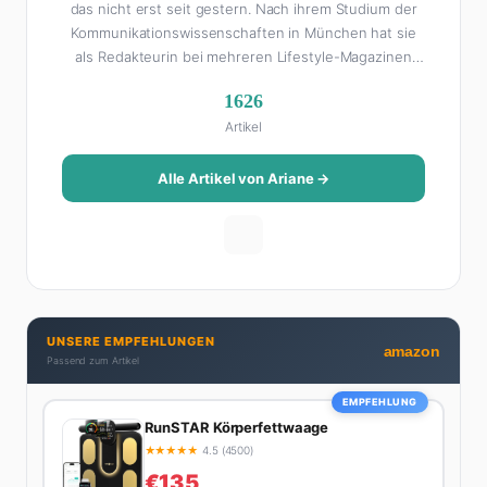
das nicht erst seit gestern. Nach ihrem Studium der
Kommunikationswissenschaften in München hat sie
als Redakteurin bei mehreren Lifestyle-Magazinen
gearbeitet, bevor sie zum FHM-Team gestoßen ist.
1626
Als Lifestyle-Redakteurin schreibt sie über alles, was
Artikel
das Leben schöner macht: von Interior Design und
Reise-Tipps über Food-Trends bis hin zu
Beziehungsratgebern, die auch Männer gerne lesen.
Alle Artikel von Ariane →
Ihre Geheimwaffe: Sie weiß genau, was Frauen an
Männern wirklich cool finden – und was absolut gar
nicht geht. Privat ist Ariane begeisterte Yoga-
Praktizierende, Serien-Junkie (aktuell: alles auf
Netflix) und auf der ewigen Suche nach dem besten
Brunch-Spot der Stadt. Ihre Interior-Tipps basieren
UNSERE EMPFEHLUNGEN
auf echter Erfahrung – ihre Wohnung wurde schon
amazon
Passend zum Artikel
zweimal in Design-Blogs gefeatured.
EMPFEHLUNG
RunSTAR Körperfettwaage
★
★
★
★
★
4.5 (4500)
€135