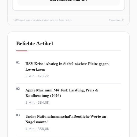
* Affiliate-Links – für dich ändert sich am Preis nichts.
fhmonline-21
Beliebte Artikel
01
HSV Krise: Abstieg in Sicht? nächste Pleite gegen
Leverkusen
3 Min. ·
476,2K
02
Apple Mac mini M4 Test: Leistung, Preis &
Kaufberatung (2026)
9 Min. ·
384,0K
03
Undav Nationalmannschaft: Deutliche Worte an
Nagelsmann!
4 Min. ·
358,0K