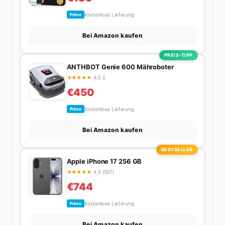
Kostenlose Lieferung
Prime
Bei Amazon kaufen
PREIS-TIPP
ANTHBOT Genie 600 Mähroboter
★
★
★
★
★
4.5 ()
€450
Kostenlose Lieferung
Prime
Bei Amazon kaufen
BESTSELLER
Apple iPhone 17 256 GB
★
★
★
★
★
4.5 (597)
€744
Kostenlose Lieferung
Prime
Bei Amazon kaufen