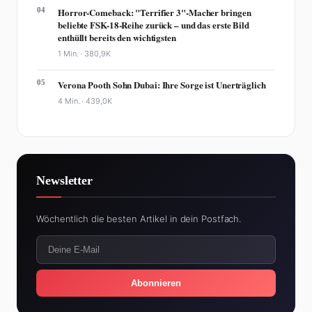
04
Horror-Comeback: "Terrifier 3"-Macher bringen
beliebte FSK-18-Reihe zurück – und das erste Bild
enthüllt bereits den wichtigsten
1 Min. ·
380,9K
05
Verona Pooth Sohn Dubai: Ihre Sorge ist Unerträglich
4 Min. ·
439,0K
Newsletter
Wöchentlich die besten Artikel in dein Postfach.
Abonnieren