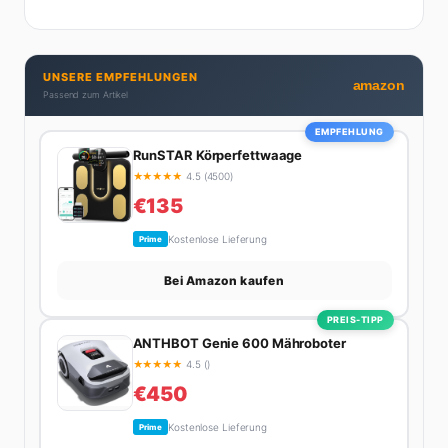
Praktizierende, Serien-Junkie (aktuell: alles auf
Netflix) und auf der ewigen Suche nach dem besten
Brunch-Spot der Stadt. Ihre Interior-Tipps basieren
UNSERE EMPFEHLUNGEN
auf echter Erfahrung – ihre Wohnung wurde schon
amazon
Passend zum Artikel
zweimal in Design-Blogs gefeatured.
EMPFEHLUNG
RunSTAR Körperfettwaage
★
★
★
★
★
4.5 (4500)
€135
Kostenlose Lieferung
Prime
Bei Amazon kaufen
PREIS-TIPP
ANTHBOT Genie 600 Mähroboter
★
★
★
★
★
4.5 ()
€450
Kostenlose Lieferung
Prime