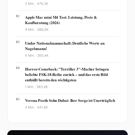
3 Min. ·
479,3K
02
Apple Mac mini M4 Test: Leistung, Preis &
Kaufberatung (2026)
9 Min. ·
386,6K
03
Undav Nationalmannschaft: Deutliche Worte an
Nagelsmann!
4 Min. ·
360,4K
04
Horror-Comeback: "Terrifier 3"-Macher bringen
beliebte FSK-18-Reihe zurück – und das erste Bild
enthüllt bereits den wichtigsten
1 Min. ·
383,4K
05
Verona Pooth Sohn Dubai: Ihre Sorge ist Unerträglich
4 Min. ·
441,6K