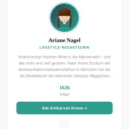
Ariane Nagel
LIFESTYLE-REDAKTEURIN
Ariane bringt frischen Wind in die Männerwelt – und
das nicht erst seit gestern. Nach ihrem Studium der
Kommunikationswissenschaften in München hat sie
als Redakteurin bei mehreren Lifestyle-Magazinen
gearbeitet, bevor sie zum FHM-Team gestoßen ist.
1626
Als Lifestyle-Redakteurin schreibt sie über alles, was
Artikel
das Leben schöner macht: von Interior Design und
Reise-Tipps über Food-Trends bis hin zu
Beziehungsratgebern, die auch Männer gerne lesen.
Alle Artikel von Ariane →
Ihre Geheimwaffe: Sie weiß genau, was Frauen an
Männern wirklich cool finden – und was absolut gar
nicht geht. Privat ist Ariane begeisterte Yoga-