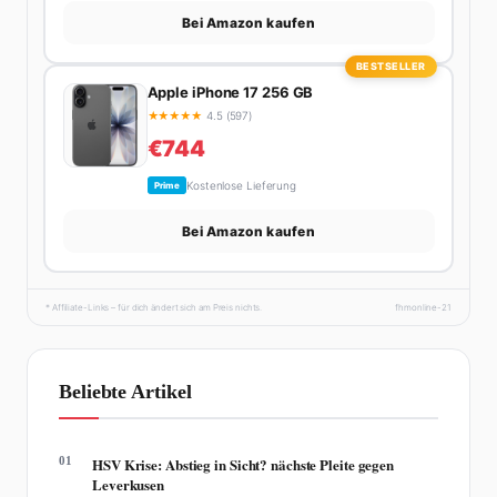
Bei Amazon kaufen
BESTSELLER
Apple iPhone 17 256 GB
★
★
★
★
★
4.5 (597)
€744
Kostenlose Lieferung
Prime
Bei Amazon kaufen
* Affiliate-Links – für dich ändert sich am Preis nichts.
fhmonline-21
Beliebte Artikel
01
HSV Krise: Abstieg in Sicht? nächste Pleite gegen
Leverkusen