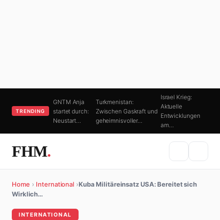
Israel Krieg:
GNTM Anja
Turkmenistan:
Aktuelle
startet durch:
Zwischen Gaskraft und
TRENDING
Entwicklungen
Neustart…
geheimnisvoller…
am…
FHM
.
Home
›
International
›
Kuba Militäreinsatz USA: Bereitet sich
Wirklich…
INTERNATIONAL