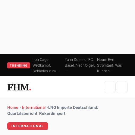
Iron Cage
Yann Sommer FC
Neuer Evn
Wettkampf:
Basel: Nachfolger:
Stromtarif: Was
TRENDING
Schlaflos zum…
…
Kunden…
FHM
.
Home
›
International
›
LNG Importe Deutschland:
Quartalsbericht: Rekordimport
INTERNATIONAL