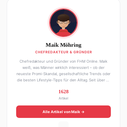
Maik Möhring
CHEFREDAKTEUR & GRÜNDER
Chefredakteur und Gründer von FHM Online. Maik
weiß, was Männer wirklich interessiert – ob der
neueste Promi-Skandal, gesellschaftliche Trends oder
die besten Lifestyle-Tipps für den Alltag. Seit über 10
Jahren macht er digitales Publishing und hat FHM
1628
Online zu einer der führenden Männer-Lifestyle-
Artikel
Plattformen im deutschsprachigen Raum aufgebaut.
Sein Weg dahin war alles andere als geradlinig: Die
eine Hälfte seines Lebens stand er in der
Alle Artikel von Maik →
Gastronomie – mit allem, was dazugehört. Die andere
Hälfte hat er sich tief in die Welt des SEO und