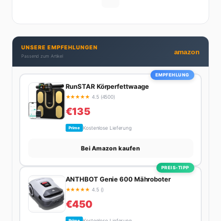
digitalen Contents vergraben. Diese Mischung aus
Menschenkenntnis und Online-Know-how macht
seine Artikel aus: direkt, unterhaltsam und immer nah
dran. Wenn Maik nicht gerade den heißesten Tratsch
UNSERE EMPFEHLUNGEN
aus der Promi-Welt aufspürt oder die besten
amazon
Passend zum Artikel
Lifestyle-Empfehlungen zusammenstellt, findet man
ihn beim Wandern in den Schweizer Alpen, am Grill
EMPFEHLUNG
mit Freunden oder auf der Suche nach dem
RunSTAR Körperfettwaage
perfekten Espresso. Sein Motto: Lieber einmal richtig
★
★
★
★
★
4.5 (4500)
als zehnmal halb.
€135
Kostenlose Lieferung
Prime
Bei Amazon kaufen
PREIS-TIPP
ANTHBOT Genie 600 Mähroboter
★
★
★
★
★
4.5 ()
€450
Kostenlose Lieferung
Prime