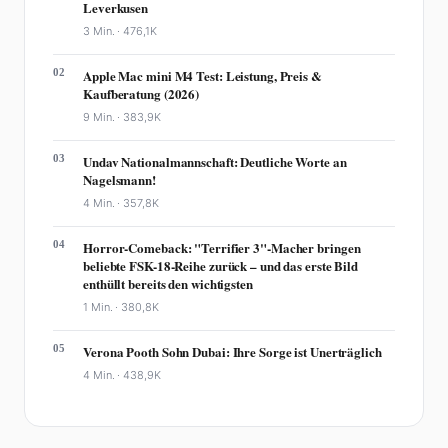
Leverkusen
3 Min. ·
476,1K
02
Apple Mac mini M4 Test: Leistung, Preis &
Kaufberatung (2026)
9 Min. ·
383,9K
03
Undav Nationalmannschaft: Deutliche Worte an
Nagelsmann!
4 Min. ·
357,8K
04
Horror-Comeback: "Terrifier 3"-Macher bringen
beliebte FSK-18-Reihe zurück – und das erste Bild
enthüllt bereits den wichtigsten
1 Min. ·
380,8K
05
Verona Pooth Sohn Dubai: Ihre Sorge ist Unerträglich
4 Min. ·
438,9K