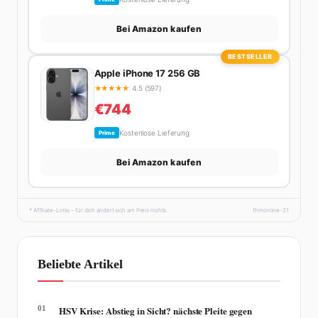
Bei Amazon kaufen
BESTSELLER
Apple iPhone 17 256 GB
★
★
★
★
★
4.5 (597)
€744
Kostenlose Lieferung
Prime
Bei Amazon kaufen
* Affiliate-Links – für dich ändert sich am Preis nichts.
fhmonline-21
Beliebte Artikel
01
HSV Krise: Abstieg in Sicht? nächste Pleite gegen