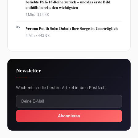
beliebte FSK-18-Reihe zurück – und das erste Bild
enthüllt bereits den wichtigsten
1 Min. ·
384,4K
05
Verona Pooth Sohn Dubai: Ihre Sorge ist Unerträglich
4 Min. ·
442,6K
Newsletter
Wöchentlich die besten Artikel in dein Postfach.
Abonnieren