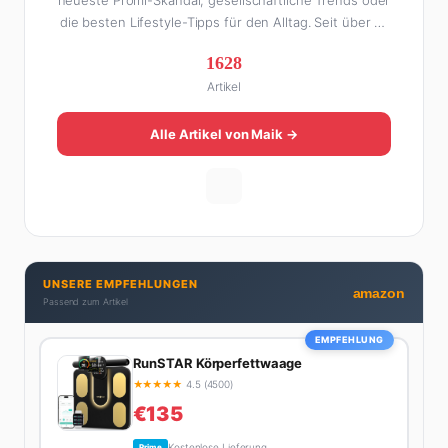
neueste Promi-Skandal, gesellschaftliche Trends oder
die besten Lifestyle-Tipps für den Alltag. Seit über 10
Jahren macht er digitales Publishing und hat FHM
1628
Online zu einer der führenden Männer-Lifestyle-
Artikel
Plattformen im deutschsprachigen Raum aufgebaut.
Sein Weg dahin war alles andere als geradlinig: Die
eine Hälfte seines Lebens stand er in der
Alle Artikel von Maik →
Gastronomie – mit allem, was dazugehört. Die andere
Hälfte hat er sich tief in die Welt des SEO und
digitalen Contents vergraben. Diese Mischung aus
Menschenkenntnis und Online-Know-how macht
seine Artikel aus: direkt, unterhaltsam und immer nah
dran. Wenn Maik nicht gerade den heißesten Tratsch
UNSERE EMPFEHLUNGEN
aus der Promi-Welt aufspürt oder die besten
amazon
Passend zum Artikel
Lifestyle-Empfehlungen zusammenstellt, findet man
ihn beim Wandern in den Schweizer Alpen, am Grill
EMPFEHLUNG
mit Freunden oder auf der Suche nach dem
RunSTAR Körperfettwaage
perfekten Espresso. Sein Motto: Lieber einmal richtig
★
★
★
★
★
4.5 (4500)
als zehnmal halb.
€135
Kostenlose Lieferung
Prime