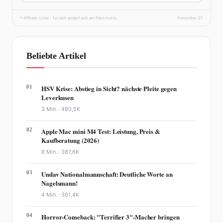
* Affiliate-Links – für dich ändert sich am Preis nichts.
fhmonline-21
Beliebte Artikel
01
HSV Krise: Abstieg in Sicht? nächste Pleite gegen
Leverkusen
3 Min. ·
480,5K
02
Apple Mac mini M4 Test: Leistung, Preis &
Kaufberatung (2026)
9 Min. ·
387,6K
03
Undav Nationalmannschaft: Deutliche Worte an
Nagelsmann!
4 Min. ·
361,4K
04
Horror-Comeback: "Terrifier 3"-Macher bringen