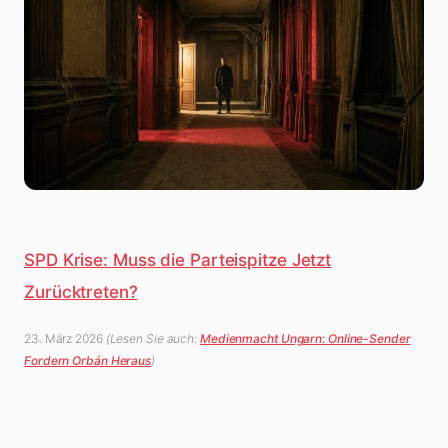
SPD Krise: Muss die Parteispitze Jetzt
Zurücktreten?
23. März 2026
(Lesen Sie auch:
Medienmacht Ungarn: Online-Sender
Fordern Orbán Heraus
)