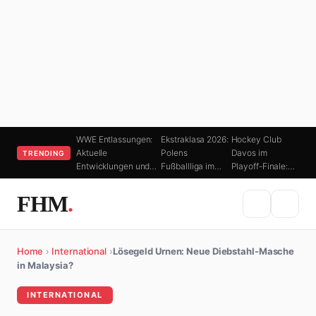
WWE Entlassungen:
Ekstraklasa 2026:
Hockey Club
Aktuelle
Polens
Davos im
TRENDING
Entwicklungen und…
Fußballliga im…
Playoff-Finale:…
FHM
.
Home
›
International
›
Lösegeld Urnen: Neue Diebstahl-Masche
in Malaysia?
INTERNATIONAL