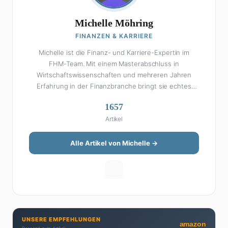
Michelle Möhring
FINANZEN & KARRIERE
Michelle ist die Finanz- und Karriere-Expertin im
FHM-Team. Mit einem Masterabschluss in
Wirtschaftswissenschaften und mehreren Jahren
Erfahrung in der Finanzbranche bringt sie echtes
Fachwissen in ihre Artikel ein. Aber keine Sorge: Bei
1657
Michelle klingt Altersvorsorge nicht wie eine
Artikel
Steuererklärung. Ihre Stärke liegt darin, komplexe
Finanzthemen so aufzubereiten, dass sie jeder
versteht – ohne Fachchinesisch, dafür mit konkreten
Alle Artikel von Michelle →
Tipps zum Umsetzen. Von ETF-Strategien über
Gehaltsverhandlungen bis hin zu Steuertricks:
Michelle hat den Durchblick und teilt ihn gerne.
Außerdem schreibt sie über Karriere-Themen,
Produktivitäts-Hacks und die Frage, wie man Job und
Privatleben unter einen Hut bekommt. Privat ist sie
UNSERE EMPFEHLUNGEN
bekennende Kaffee-Süchtige (3+ Tassen am Tag,
amazon