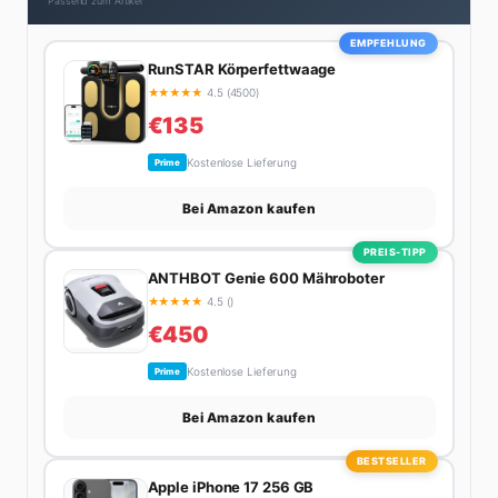
Passend zum Artikel
Minimum), Podcast-Hörerin und verbringt ihre
Wochenenden am liebsten in der Natur oder auf dem
EMPFEHLUNG
nächsten Flohmarkt.
RunSTAR Körperfettwaage
★
★
★
★
★
4.5 (4500)
€135
Kostenlose Lieferung
Prime
Bei Amazon kaufen
PREIS-TIPP
ANTHBOT Genie 600 Mähroboter
★
★
★
★
★
4.5 ()
€450
Kostenlose Lieferung
Prime
Bei Amazon kaufen
BESTSELLER
Apple iPhone 17 256 GB