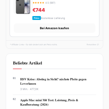
★
★
★
★
★
4.5 (597)
€744
Kostenlose Lieferung
Prime
Bei Amazon kaufen
* Affiliate-Links – für dich ändert sich am Preis nichts.
fhmonline-21
Beliebte Artikel
01
HSV Krise: Abstieg in Sicht? nächste Pleite gegen
Leverkusen
3 Min. ·
477,0K
02
Apple Mac mini M4 Test: Leistung, Preis &
Kaufberatung (2026)