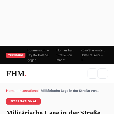
Bournemouth –
Hormus Iran:
Köln-Star kontert
Crystal Palace:
Straße von:
HSV-Traumtor –
TRENDING
gegen:…
macht…
El…
FHM
.
Home
›
International
›
Militärische Lage in der Straße von…
INTERNATIONAL
Militärische Lage in der Straße