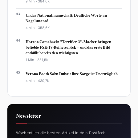
9 Min. ·
384,6K
03
Undav Nationalmannschaft: Deutliche Worte an
Nagelsmann!
4 Min. ·
358,6K
04
Horror-Comeback: "Terrifier 3"-Macher bringen
beliebte FSK-18-Reihe zurück – und das erste Bild
enthüllt bereits den wichtigsten
1 Min. ·
381,5K
05
Verona Pooth Sohn Dubai: Ihre Sorge ist Unerträglich
4 Min. ·
439,7K
Newsletter
Wöchentlich die besten Artikel in dein Postfach.