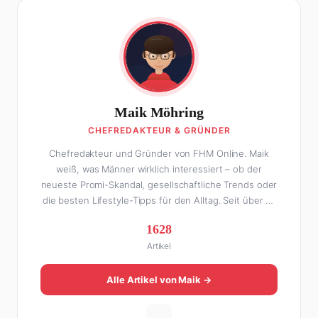
Maik Möhring
CHEFREDAKTEUR & GRÜNDER
Chefredakteur und Gründer von FHM Online. Maik
weiß, was Männer wirklich interessiert – ob der
neueste Promi-Skandal, gesellschaftliche Trends oder
die besten Lifestyle-Tipps für den Alltag. Seit über 10
Jahren macht er digitales Publishing und hat FHM
1628
Online zu einer der führenden Männer-Lifestyle-
Artikel
Plattformen im deutschsprachigen Raum aufgebaut.
Sein Weg dahin war alles andere als geradlinig: Die
eine Hälfte seines Lebens stand er in der
Alle Artikel von Maik →
Gastronomie – mit allem, was dazugehört. Die andere
Hälfte hat er sich tief in die Welt des SEO und