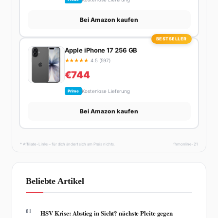
Bei Amazon kaufen
BESTSELLER
Apple iPhone 17 256 GB
★
★
★
★
★
4.5 (597)
€744
Kostenlose Lieferung
Prime
Bei Amazon kaufen
* Affiliate-Links – für dich ändert sich am Preis nichts.
fhmonline-21
Beliebte Artikel
01
HSV Krise: Abstieg in Sicht? nächste Pleite gegen