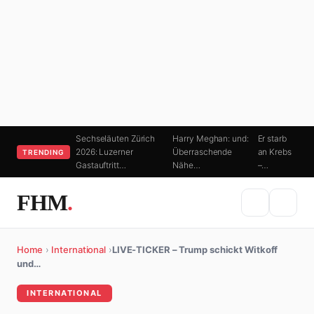
Sechseläuten Zürich
Harry Meghan: und:
Er starb
2026: Luzerner
Überraschende
an Krebs
TRENDING
Gastauftritt…
Nähe…
–…
FHM
.
Home
›
International
›
LIVE-TICKER – Trump schickt Witkoff
und…
INTERNATIONAL