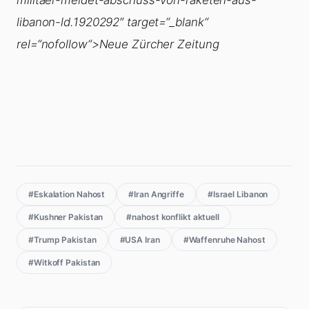
militaer-meldet-abschuss-von-raketen-aus-
libanon-ld.1920292″ target=“_blank“
rel=“nofollow“>Neue Zürcher Zeitung
#Eskalation Nahost
#Iran Angriffe
#Israel Libanon
#Kushner Pakistan
#nahost konflikt aktuell
#Trump Pakistan
#USA Iran
#Waffenruhe Nahost
#Witkoff Pakistan