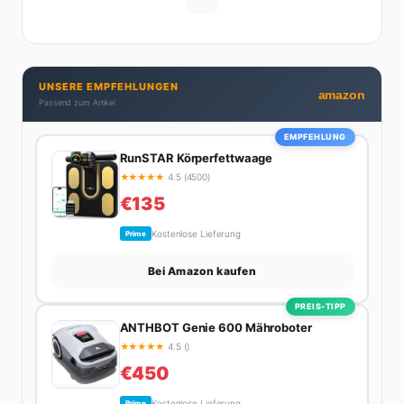
digitalen Contents vergraben. Diese Mischung aus
Menschenkenntnis und Online-Know-how macht
seine Artikel aus: direkt, unterhaltsam und immer nah
dran. Wenn Maik nicht gerade den heißesten Tratsch
UNSERE EMPFEHLUNGEN
aus der Promi-Welt aufspürt oder die besten
amazon
Passend zum Artikel
Lifestyle-Empfehlungen zusammenstellt, findet man
ihn beim Wandern in den Schweizer Alpen, am Grill
EMPFEHLUNG
mit Freunden oder auf der Suche nach dem
RunSTAR Körperfettwaage
perfekten Espresso. Sein Motto: Lieber einmal richtig
★
★
★
★
★
4.5 (4500)
als zehnmal halb.
€135
Kostenlose Lieferung
Prime
Bei Amazon kaufen
PREIS-TIPP
ANTHBOT Genie 600 Mähroboter
★
★
★
★
★
4.5 ()
€450
Kostenlose Lieferung
Prime