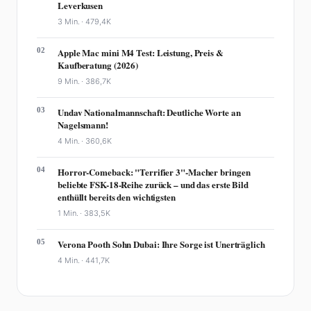
Leverkusen
3 Min. ·
479,4K
02
Apple Mac mini M4 Test: Leistung, Preis &
Kaufberatung (2026)
9 Min. ·
386,7K
03
Undav Nationalmannschaft: Deutliche Worte an
Nagelsmann!
4 Min. ·
360,6K
04
Horror-Comeback: "Terrifier 3"-Macher bringen
beliebte FSK-18-Reihe zurück – und das erste Bild
enthüllt bereits den wichtigsten
1 Min. ·
383,5K
05
Verona Pooth Sohn Dubai: Ihre Sorge ist Unerträglich
4 Min. ·
441,7K