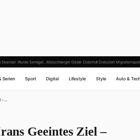
p Skandal: Wurde Senegal…
Maischberger Gäste: Dobrindt Diskutiert Migrationspoli
& Serien
Sport
Digital
Lifestyle
Style
Auto & Tec
l –…
rans Geeintes Ziel –