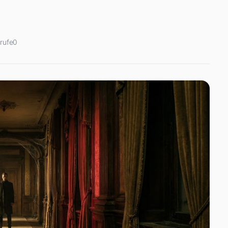
rufe
0