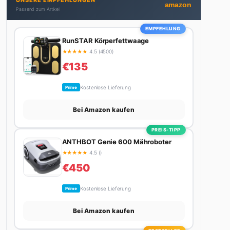
UNSERE EMPFEHLUNGEN
bekommt. Privat ist sie bekennende Kaffee-
amazon
Passend zum Artikel
Süchtige (3+ Tassen am Tag, Minimum), Podcast-
Hörerin und verbringt ihre Wochenenden am
EMPFEHLUNG
liebsten in der Natur oder auf dem nächsten
RunSTAR Körperfettwaage
Flohmarkt.
★
★
★
★
★
4.5 (4500)
€135
Kostenlose Lieferung
Prime
Bei Amazon kaufen
PREIS-TIPP
ANTHBOT Genie 600 Mähroboter
★
★
★
★
★
4.5 ()
€450
Kostenlose Lieferung
Prime
Bei Amazon kaufen