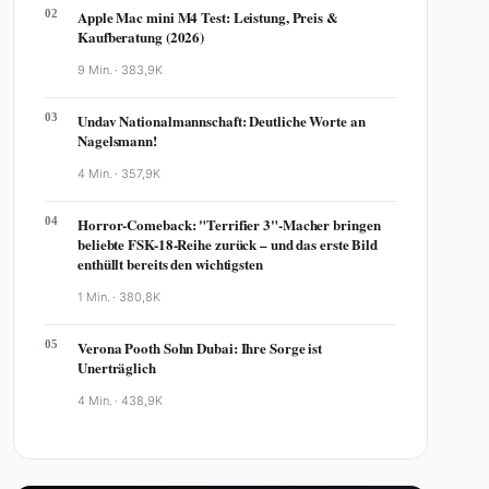
02
Apple Mac mini M4 Test: Leistung, Preis &
Kaufberatung (2026)
9 Min. ·
383,9K
03
Undav Nationalmannschaft: Deutliche Worte an
Nagelsmann!
4 Min. ·
357,9K
04
Horror-Comeback: "Terrifier 3"-Macher bringen
beliebte FSK-18-Reihe zurück – und das erste Bild
enthüllt bereits den wichtigsten
1 Min. ·
380,8K
05
Verona Pooth Sohn Dubai: Ihre Sorge ist
Unerträglich
4 Min. ·
438,9K