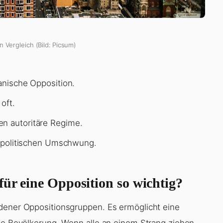
n Vergleich (Bild: Picsum)
ranische Opposition.
oft.
en autoritäre Regime.
en politischen Umschwung.
ür eine Opposition so wichtig?
edener Oppositionsgruppen. Es ermöglicht eine
die Bevölkerung. Wenn alle an einem Strang ziehen,