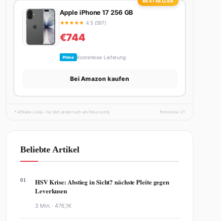
BESTSELLER
Apple iPhone 17 256 GB
★
★
★
★
★
4.5 (597)
€744
Kostenlose Lieferung
Prime
Bei Amazon kaufen
* Affiliate-Links – für dich ändert sich am Preis nichts.
fhmonline-21
Beliebte Artikel
01
HSV Krise: Abstieg in Sicht? nächste Pleite gegen
Leverkusen
3 Min. ·
476,1K