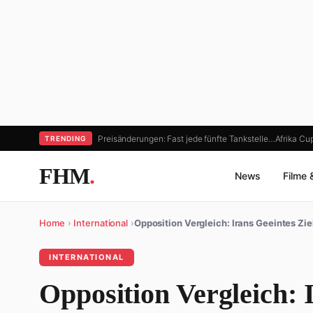
Preisänderungen: Fast jede fünfte Tankstelle…
Afrika Cu
TRENDING
FHM
.
News
Filme 
Home
›
International
›
Opposition Vergleich: Irans Geeintes Zie
INTERNATIONAL
Opposition Vergleich: I