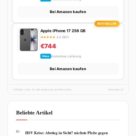
Bei Amazon kaufen
BESTSELLER
Apple iPhone 17 256 GB
★
★
★
★
★
4.5 (597)
€744
Kostenlose Lieferung
Prime
Bei Amazon kaufen
* Affiliate-Links – für dich ändert sich am Preis nichts.
fhmonline-21
Beliebte Artikel
01
HSV Krise: Abstieg in Sicht? nächste Pleite gegen