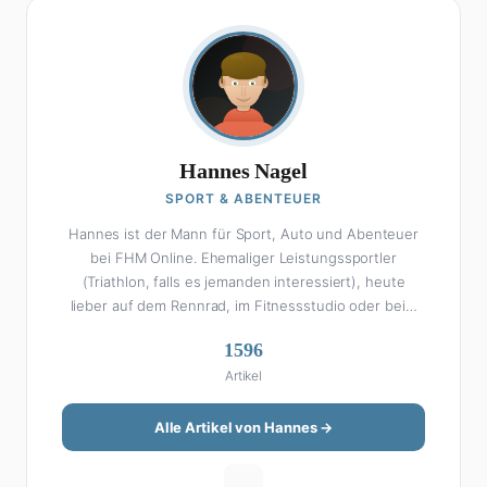
Hannes Nagel
SPORT & ABENTEUER
Hannes ist der Mann für Sport, Auto und Abenteuer
bei FHM Online. Ehemaliger Leistungssportler
(Triathlon, falls es jemanden interessiert), heute
lieber auf dem Rennrad, im Fitnessstudio oder beim
Kochen am Smoker. Sein Wissen über Sport ist
1596
enzyklopädisch: Egal ob Bundesliga-Analyse, Formel 1,
Artikel
UFC oder Olympia – Hannes liefert fundierte
Einschätzungen mit der Leidenschaft eines echten
Fans. Aber Sport ist nur die halbe Miete: Hannes ist
Alle Artikel von Hannes →
auch unser Auto-Experte. Vom Elektro-SUV bis zum
Oldtimer-Projekt hat er alles schon gefahren, zerlegt