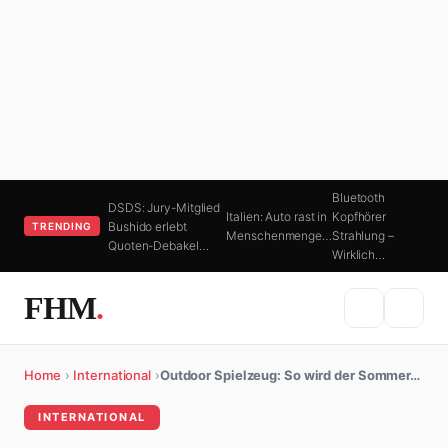
Bluetooth
DSDS: Jury-Mitglied
Italien: Auto rast in
Kopfhörer
Bushido erlebt
TRENDING
Menschenmenge…
Strahlung –
Quoten-Debakel…
Wirklich…
FHM
.
Home
›
International
›
Outdoor Spielzeug: So wird der Sommer…
INTERNATIONAL