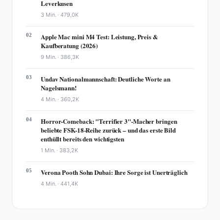
Leverkusen
3 Min. ·
479,0K
02
Apple Mac mini M4 Test: Leistung, Preis &
Kaufberatung (2026)
9 Min. ·
386,3K
03
Undav Nationalmannschaft: Deutliche Worte an
Nagelsmann!
4 Min. ·
360,2K
04
Horror-Comeback: "Terrifier 3"-Macher bringen
beliebte FSK-18-Reihe zurück – und das erste Bild
enthüllt bereits den wichtigsten
1 Min. ·
383,2K
05
Verona Pooth Sohn Dubai: Ihre Sorge ist Unerträglich
4 Min. ·
441,4K