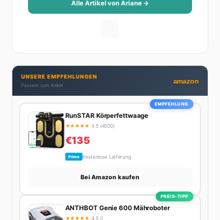
Beziehungsratgebern, die auch Männer gerne lesen.
Alle Artikel von Ariane →
Ihre Geheimwaffe: Sie weiß genau, was Frauen an
Männern wirklich cool finden – und was absolut gar
nicht geht. Privat ist Ariane begeisterte Yoga-
Praktizierende, Serien-Junkie (aktuell: alles auf
Netflix) und auf der ewigen Suche nach dem besten
Brunch-Spot der Stadt. Ihre Interior-Tipps basieren
UNSERE EMPFEHLUNGEN
auf echter Erfahrung – ihre Wohnung wurde schon
amazon
Passend zum Artikel
zweimal in Design-Blogs gefeatured.
EMPFEHLUNG
RunSTAR Körperfettwaage
★
★
★
★
★
4.5 (4500)
€135
Kostenlose Lieferung
Prime
Bei Amazon kaufen
PREIS-TIPP
ANTHBOT Genie 600 Mähroboter
★
★
★
★
★
4.5 ()