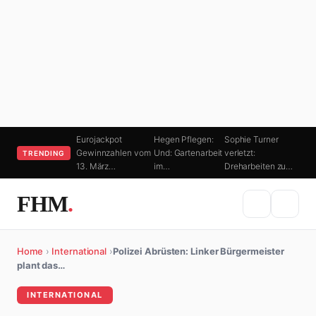
Eurojackpot
Hegen Pflegen:
Sophie Turner
Gewinnzahlen vom
Und: Gartenarbeit
verletzt:
TRENDING
13. März…
im…
Dreharbeiten zu…
FHM
.
Home
›
International
›
Polizei Abrüsten: Linker Bürgermeister
plant das…
INTERNATIONAL