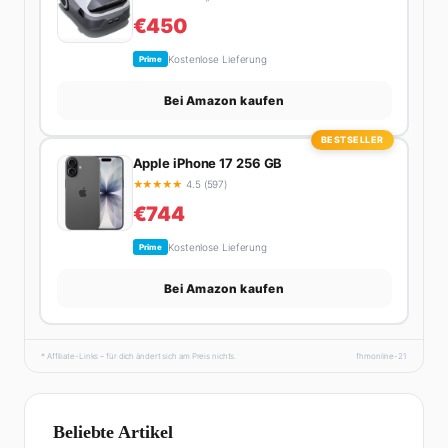
€450
Kostenlose Lieferung
Prime
Bei Amazon kaufen
BESTSELLER
Apple iPhone 17 256 GB
★
★
★
★
★
4.5 (597)
€744
Kostenlose Lieferung
Prime
Bei Amazon kaufen
* Affiliate-Links – für dich ändert sich am Preis nichts.
fhmonline-21
Beliebte Artikel