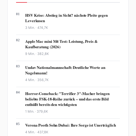
01
HSV Krise: Abstieg in Sicht? nächste Pleite gegen
Leverkusen
3 Min. ·
474,7K
02
Apple Mac mini M4 Test: Leistung, Preis &
Kaufberatung (2026)
9 Min. ·
382,8K
03
Undav Nationalmannschaft: Deutliche Worte an
Nagelsmann!
4 Min. ·
356,7K
04
Horror-Comeback: "Terrifier 3"-Macher bringen
beliebte FSK-18-Reihe zurück – und das erste Bild
enthüllt bereits den wichtigsten
1 Min. ·
379,6K
05
Verona Pooth Sohn Dubai: Ihre Sorge ist Unerträglich
4 Min. ·
437,8K