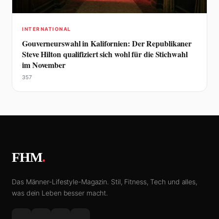
INTERNATIONAL
Gouverneurswahl in Kalifornien: Der Republikaner
Steve Hilton qualifiziert sich wohl für die Stichwahl
im November
357
FHM
.
Das Männer-Lifestyle-Magazin. Stil, Fitness, Tech und alles,
was dein Leben besser macht.