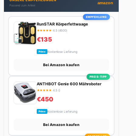
UNSERE EMPFEHLUNGEN
nicht gerade den heißesten Tratsch aus der
amazon
Passend zum Artikel
Promi-Welt aufspürt oder die besten Lifestyle-
Empfehlungen zusammenstellt, findet man ihn
EMPFEHLUNG
beim Wandern in den Schweizer Alpen, am Grill mit
RunSTAR Körperfettwaage
Freunden oder auf der Suche nach dem perfekten
★
★
★
★
★
4.5 (4500)
Espresso. Sein Motto: Lieber einmal richtig als
€135
zehnmal halb.
Kostenlose Lieferung
Prime
Bei Amazon kaufen
PREIS-TIPP
ANTHBOT Genie 600 Mähroboter
★
★
★
★
★
4.5 ()
€450
Kostenlose Lieferung
Prime
Bei Amazon kaufen