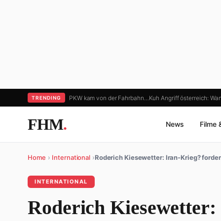
PKW kam von der Fahrbahn…
Kuh Angriff österreich: Wa
TRENDING
FHM
.
News
Filme 
Home
›
International
›
Roderich Kiesewetter: Iran-Krieg? forder
INTERNATIONAL
Roderich Kiesewetter: 