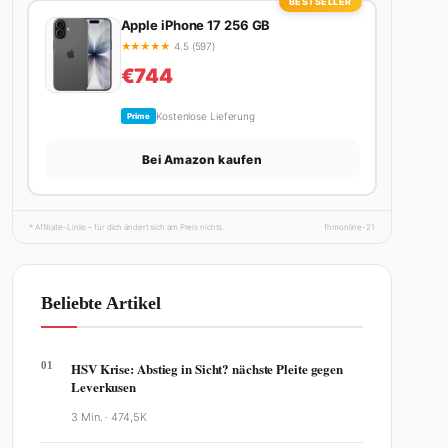
BESTSELLER
Apple iPhone 17 256 GB
★
★
★
★
★
4.5 (597)
€744
Kostenlose Lieferung
Prime
Bei Amazon kaufen
* Affiliate-Links – für dich ändert sich am Preis nichts.
fhmonline-21
Beliebte Artikel
01
HSV Krise: Abstieg in Sicht? nächste Pleite gegen
Leverkusen
3 Min. ·
474,5K