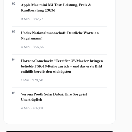
02
Apple Mac mini M4 Test: Leistung, Preis &
Kaufberatung (2026)
9 Min. ·
382,7K
03
Undav Nationalmannschaft: Deutliche Worte an
Nagelsmann!
4 Min. ·
356,6K
04
Horror-Comeback: "Terrifier 3"-Macher bringen
beliebte FSK-18-Reihe zurück – und das erste Bild
enthüllt bereits den wichtigsten
1 Min. ·
379,5K
05
Verona Pooth Sohn Dubai: Ihre Sorge ist
Unerträglich
4 Min. ·
437,6K