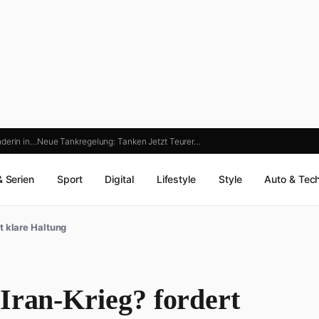
nderin in…
Neue Tankregelung: Tanken Jetzt Teurer…
& Serien
Sport
Digital
Lifestyle
Style
Auto & Tec
t klare Haltung
Iran-Krieg? fordert