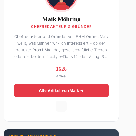
Maik Möhring
CHEFREDAKTEUR & GRÜNDER
Chefredakteur und Gründer von FHM Online. Maik
weiß, was Männer wirklich interessiert – ob der
neueste Promi-Skandal, gesellschaftliche Trends
oder die besten Lifestyle-Tipps für den Alltag. Seit
über 10 Jahren macht er digitales Publishing und
1628
hat FHM Online zu einer der führenden Männer-
Artikel
Lifestyle-Plattformen im deutschsprachigen Raum
aufgebaut. Sein Weg dahin war alles andere als
geradlinig: Die eine Hälfte seines Lebens stand er
Alle Artikel von Maik →
in der Gastronomie – mit allem, was dazugehört.
Die andere Hälfte hat er sich tief in die Welt des
SEO und digitalen Contents vergraben. Diese
Mischung aus Menschenkenntnis und Online-
Know-how macht seine Artikel aus: direkt,
unterhaltsam und immer nah dran. Wenn Maik