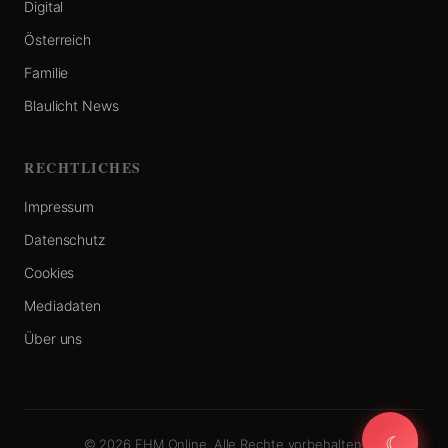
Digital
Österreich
Familie
Blaulicht News
RECHTLICHES
Impressum
Datenschutz
Cookies
Mediadaten
Über uns
☾
☾
© 2026 FHM Online. Alle Rechte vorbehalten.