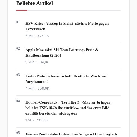
Beliebte Artikel
01
HSV Krise: Abstieg in Sicht? nächste Pleite gegen
Leverkusen
3 Min. ·
476,3K
02
Apple Mac mini M4 Test: Leistung, Preis &
Kaufberatung (2026)
9 Min. ·
384,1K
03
Undav Nationalmannschaft: Deutliche Worte an
Nagelsmann!
4 Min. ·
358,0K
04
Horror-Comeback: "Terrifier 3"-Macher bringen
beliebte FSK-18-Reihe zurück – und das erste Bild
enthüllt bereits den wichtigsten
1 Min. ·
380,9K
05
Verona Pooth Sohn Dubai: Ihre Sorge ist Unerträglich