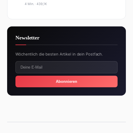
4 Min. ·
439,1K
Newsletter
Wöchentlich die besten Artikel in dein Postfach.
Abonnieren