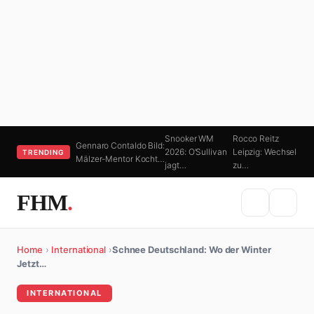
Snooker WM
Rocco Reitz
Gennaro Contaldo Bild:
2026: O’Sullivan
Leipzig: Wechsel
TRENDING
Mälzer-Mentor Kocht…
jagt…
zu…
FHM
.
Home
›
International
›
Schnee Deutschland: Wo der Winter
Jetzt…
INTERNATIONAL