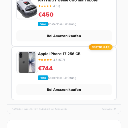
ANTHBOT Genie 600 Mähroboter
★
★
★
★
★
4.5 ()
€450
Kostenlose Lieferung
Prime
Bei Amazon kaufen
BESTSELLER
Apple iPhone 17 256 GB
★
★
★
★
★
4.5 (597)
€744
Kostenlose Lieferung
Prime
Bei Amazon kaufen
* Affiliate-Links – für dich ändert sich am Preis nichts.
fhmonline-21