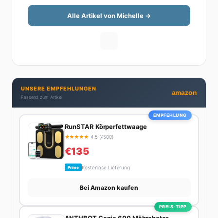
Finanzthemen so aufzubereiten, dass sie jeder
versteht – ohne Fachchinesisch, dafür mit konkreten
Alle Artikel von Michelle →
Tipps zum Umsetzen. Von ETF-Strategien über
Gehaltsverhandlungen bis hin zu Steuertricks:
Michelle hat den Durchblick und teilt ihn gerne.
Außerdem schreibt sie über Karriere-Themen,
Produktivitäts-Hacks und die Frage, wie man Job und
Privatleben unter einen Hut bekommt. Privat ist sie
UNSERE EMPFEHLUNGEN
bekennende Kaffee-Süchtige (3+ Tassen am Tag,
amazon
Passend zum Artikel
Minimum), Podcast-Hörerin und verbringt ihre
Wochenenden am liebsten in der Natur oder auf dem
EMPFEHLUNG
nächsten Flohmarkt.
RunSTAR Körperfettwaage
★
★
★
★
★
4.5 (4500)
€135
Kostenlose Lieferung
Prime
Bei Amazon kaufen
PREIS-TIPP