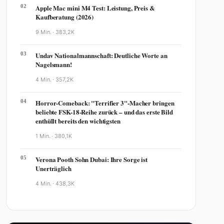
02
Apple Mac mini M4 Test: Leistung, Preis &
Kaufberatung (2026)
9 Min. ·
383,2K
03
Undav Nationalmannschaft: Deutliche Worte an
Nagelsmann!
4 Min. ·
357,2K
04
Horror-Comeback: "Terrifier 3"-Macher bringen
beliebte FSK-18-Reihe zurück – und das erste Bild
enthüllt bereits den wichtigsten
1 Min. ·
380,1K
05
Verona Pooth Sohn Dubai: Ihre Sorge ist
Unerträglich
4 Min. ·
438,3K