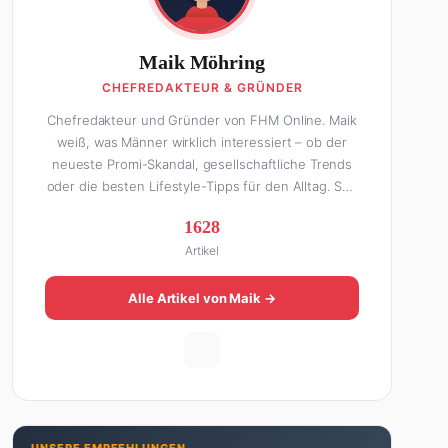
Maik Möhring
CHEFREDAKTEUR & GRÜNDER
Chefredakteur und Gründer von FHM Online. Maik
weiß, was Männer wirklich interessiert – ob der
neueste Promi-Skandal, gesellschaftliche Trends
oder die besten Lifestyle-Tipps für den Alltag. Seit
über 10 Jahren macht er digitales Publishing und
1628
hat FHM Online zu einer der führenden Männer-
Artikel
Lifestyle-Plattformen im deutschsprachigen Raum
aufgebaut. Sein Weg dahin war alles andere als
geradlinig: Die eine Hälfte seines Lebens stand er
Alle Artikel von Maik →
in der Gastronomie – mit allem, was dazugehört.
Die andere Hälfte hat er sich tief in die Welt des
SEO und digitalen Contents vergraben. Diese
Mischung aus Menschenkenntnis und Online-
Know-how macht seine Artikel aus: direkt,
unterhaltsam und immer nah dran. Wenn Maik