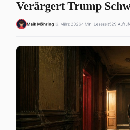
Verärgert Trump Schw
Maik Möhring
16. März 2026
4 Min. Lesezeit
529 Aufruf