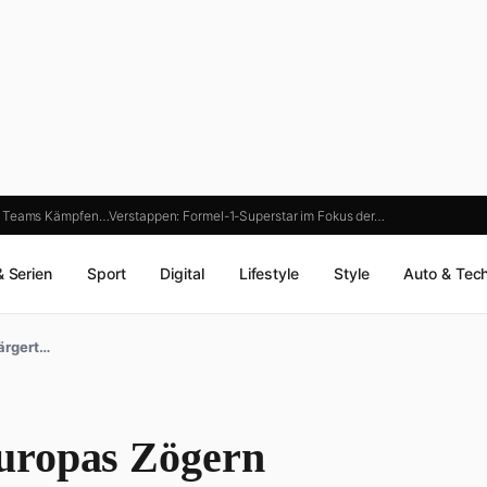
f: Teams Kämpfen…
Verstappen: Formel-1-Superstar im Fokus der…
& Serien
Sport
Digital
Lifestyle
Style
Auto & Tec
ärgert…
uropas Zögern