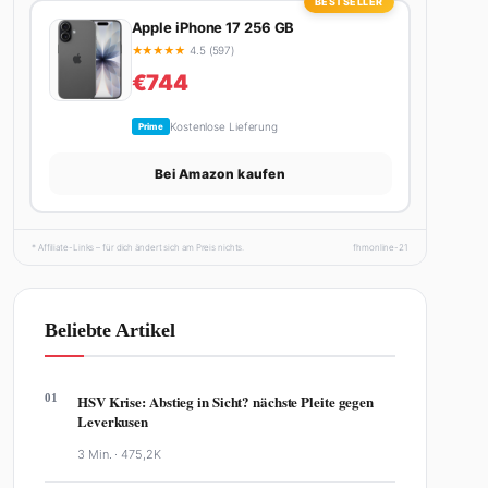
BESTSELLER
Apple iPhone 17 256 GB
★
★
★
★
★
4.5 (597)
€744
Kostenlose Lieferung
Prime
Bei Amazon kaufen
* Affiliate-Links – für dich ändert sich am Preis nichts.
fhmonline-21
Beliebte Artikel
01
HSV Krise: Abstieg in Sicht? nächste Pleite gegen
Leverkusen
3 Min. ·
475,2K