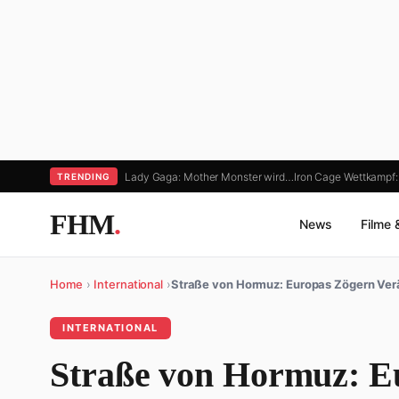
Lady Gaga: Mother Monster wird…
Iron Cage Wettkamp
TRENDING
FHM
.
News
Filme 
Home
›
International
›
Straße von Hormuz: Europas Zögern Ver
INTERNATIONAL
Straße von Hormuz: E