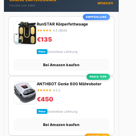
UNSERE EMPFEHLUNGEN
nicht gerade den heißesten Tratsch aus der
amazon
Passend zum Artikel
Promi-Welt aufspürt oder die besten Lifestyle-
Empfehlungen zusammenstellt, findet man ihn
EMPFEHLUNG
beim Wandern in den Schweizer Alpen, am Grill mit
RunSTAR Körperfettwaage
Freunden oder auf der Suche nach dem perfekten
★
★
★
★
★
4.5 (4500)
Espresso. Sein Motto: Lieber einmal richtig als
€135
zehnmal halb.
Kostenlose Lieferung
Prime
Bei Amazon kaufen
PREIS-TIPP
ANTHBOT Genie 600 Mähroboter
★
★
★
★
★
4.5 ()
€450
Kostenlose Lieferung
Prime
Bei Amazon kaufen