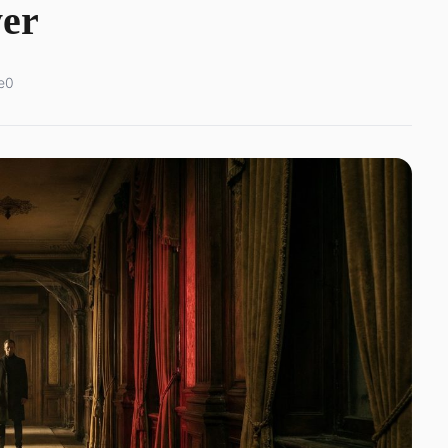
er
e
0