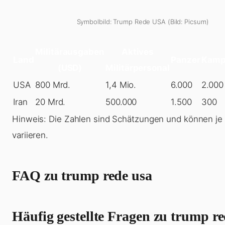
Symbolbild: Trump Rede USA (Bild: Picsum)
Militärausgaben
Aktives
Land
Panzer
Kamp
(USD)
Militärpersonal
USA
800 Mrd.
1,4 Mio.
6.000
2.000
Iran
20 Mrd.
500.000
1.500
300
Hinweis: Die Zahlen sind Schätzungen und können je
variieren.
FAQ zu trump rede usa
Häufig gestellte Fragen zu trump r