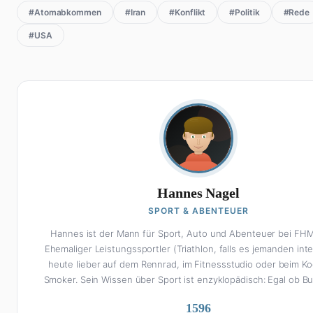
#Atomabkommen
#Iran
#Konflikt
#Politik
#Rede
#USA
Hannes Nagel
SPORT & ABENTEUER
Hannes ist der Mann für Sport, Auto und Abenteuer bei FHM
Ehemaliger Leistungssportler (Triathlon, falls es jemanden inte
heute lieber auf dem Rennrad, im Fitnessstudio oder beim K
Smoker. Sein Wissen über Sport ist enzyklopädisch: Egal ob B
Analyse, Formel 1, UFC oder Olympia – Hannes liefert fund
1596
Einschätzungen mit der Leidenschaft eines echten Fans. Aber 