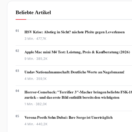
Beliebte Artikel
01
HSV Krise: Abstieg in Sicht? nächste Pleite gegen Leverkusen
3 Min. ·
477,7K
02
Apple Mac mini M4 Test: Leistung, Preis & Kaufberatung (2026)
9 Min. ·
385,2K
03
Undav Nationalmannschaft: Deutliche Worte an Nagelsmann!
4 Min. ·
359,1K
04
Horror-Comeback: "Terrifier 3"-Macher bringen beliebte FSK-1
zurück – und das erste Bild enthüllt bereits den wichtigsten
1 Min. ·
382,0K
05
Verona Pooth Sohn Dubai: Ihre Sorge ist Unerträglich
4 Min. ·
440,2K