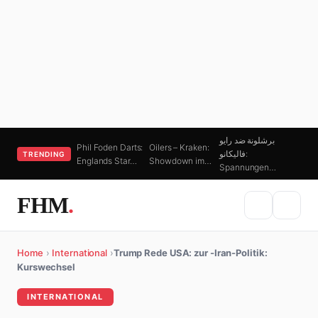
برشلونة ضد رايو
Phil Foden Darts:
Oilers – Kraken:
فاليكانو:
TRENDING
Englands Star…
Showdown im…
Spannungen…
FHM
.
Home
›
International
›
Trump Rede USA: zur -Iran-Politik:
Kurswechsel
INTERNATIONAL