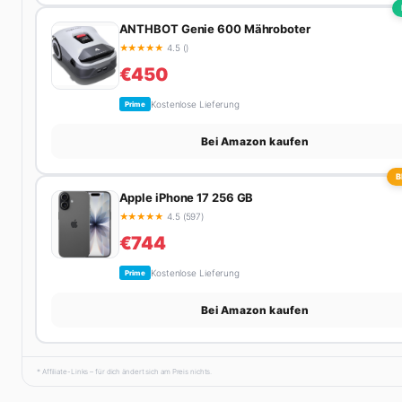
ANTHBOT Genie 600 Mähroboter
★
★
★
★
★
4.5 ()
€450
Kostenlose Lieferung
Prime
Bei Amazon kaufen
B
Apple iPhone 17 256 GB
★
★
★
★
★
4.5 (597)
€744
Kostenlose Lieferung
Prime
Bei Amazon kaufen
* Affiliate-Links – für dich ändert sich am Preis nichts.