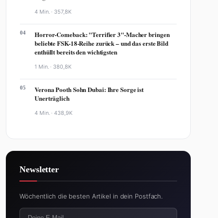
4 Min. ·
357,8K
04
Horror-Comeback: "Terrifier 3"-Macher bringen
beliebte FSK-18-Reihe zurück – und das erste Bild
enthüllt bereits den wichtigsten
1 Min. ·
380,8K
05
Verona Pooth Sohn Dubai: Ihre Sorge ist
Unerträglich
4 Min. ·
438,9K
Newsletter
Wöchentlich die besten Artikel in dein Postfach.