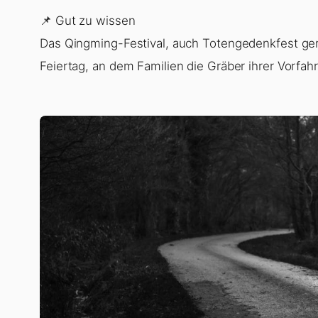
📌 Gut zu wissen
Das Qingming-Festival, auch Totengedenkfest genan
Feiertag, an dem Familien die Gräber ihrer Vorfa