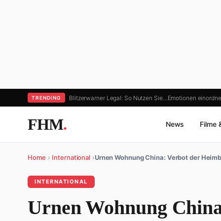
Blitzerwarner Legal: So Nutzen Sie…
Emotionen einordne
TRENDING
FHM
.
News
Filme 
Home
›
International
›
Urnen Wohnung China: Verbot der Heim
INTERNATIONAL
Urnen Wohnung China: