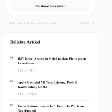
Bei Amazon kaufen
* Affiliate-Links – für dich ändert sich am Preis nichts.
fhmonline-21
Beliebte Artikel
01
HSV Krise: Abstieg in Sicht? nächste Pleite gegen
Leverkusen
3 Min. ·
476,1K
02
Apple Mac mini M4 Test: Leistung, Preis &
Kaufberatung (2026)
9 Min. ·
383,9K
03
Undav Nationalmannschaft: Deutliche Worte an
Nagelsmann!