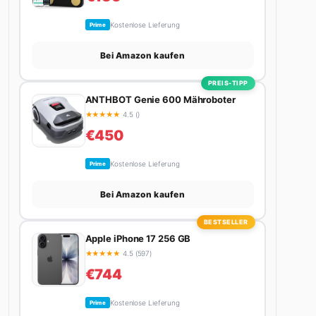
Kostenlose Lieferung
Prime
Bei Amazon kaufen
PREIS-TIPP
ANTHBOT Genie 600 Mähroboter
★
★
★
★
★
4.5 ()
€450
Kostenlose Lieferung
Prime
Bei Amazon kaufen
BESTSELLER
Apple iPhone 17 256 GB
★
★
★
★
★
4.5 (597)
€744
Kostenlose Lieferung
Prime