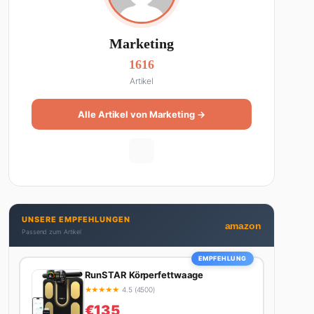
Marketing
1616
Artikel
Alle Artikel von Marketing →
UNSERE EMPFEHLUNGEN
amazon
Passend zum Artikel
EMPFEHLUNG
RunSTAR Körperfettwaage
★
★
★
★
★
4.5 (4500)
€135