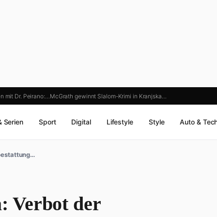
n mit Dr. Peirano:…
McGrath gewinnt Slalom-Krimi in Kranjska…
& Serien
Sport
Digital
Lifestyle
Style
Auto & Tec
bestattung…
 Verbot der