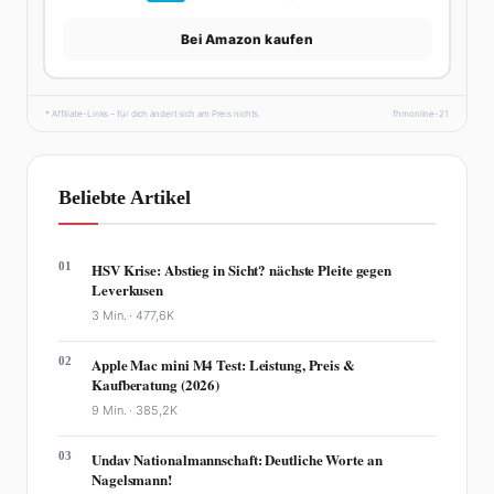
Bei Amazon kaufen
* Affiliate-Links – für dich ändert sich am Preis nichts.
fhmonline-21
Beliebte Artikel
01
HSV Krise: Abstieg in Sicht? nächste Pleite gegen
Leverkusen
3 Min. ·
477,6K
02
Apple Mac mini M4 Test: Leistung, Preis &
Kaufberatung (2026)
9 Min. ·
385,2K
03
Undav Nationalmannschaft: Deutliche Worte an
Nagelsmann!