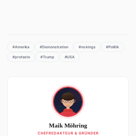
#Amerika
#Demonstration
#no kings
#Politik
#proteste
#Trump
#USA
Maik Möhring
CHEFREDAKTEUR & GRÜNDER