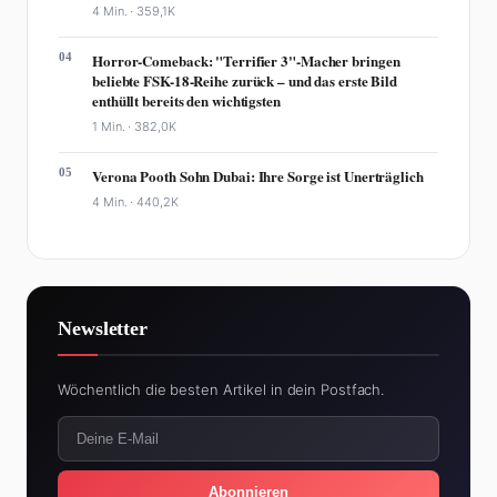
4 Min. ·
359,1K
04
Horror-Comeback: "Terrifier 3"-Macher bringen
beliebte FSK-18-Reihe zurück – und das erste Bild
enthüllt bereits den wichtigsten
1 Min. ·
382,0K
05
Verona Pooth Sohn Dubai: Ihre Sorge ist Unerträglich
4 Min. ·
440,2K
Newsletter
Wöchentlich die besten Artikel in dein Postfach.
Abonnieren