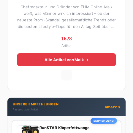
Chefredakteur und Gründer von FHM Online. Maik
weiß, was Männer wirklich interessiert – ob der
neueste Promi-Skandal, gesellschaftliche Trends oder
die besten Lifestyle-Tipps für den Alltag. Seit über 10
Jahren macht er digitales Publishing und hat FHM
1628
Online zu einer der führenden Männer-Lifestyle-
Artikel
Plattformen im deutschsprachigen Raum aufgebaut.
Sein Weg dahin war alles andere als geradlinig: Die
eine Hälfte seines Lebens stand er in der
Alle Artikel von Maik →
Gastronomie – mit allem, was dazugehört. Die andere
Hälfte hat er sich tief in die Welt des SEO und
digitalen Contents vergraben. Diese Mischung aus
Menschenkenntnis und Online-Know-how macht
seine Artikel aus: direkt, unterhaltsam und immer nah
dran. Wenn Maik nicht gerade den heißesten Tratsch
UNSERE EMPFEHLUNGEN
aus der Promi-Welt aufspürt oder die besten
amazon
Passend zum Artikel
Lifestyle-Empfehlungen zusammenstellt, findet man
ihn beim Wandern in den Schweizer Alpen, am Grill
EMPFEHLUNG
mit Freunden oder auf der Suche nach dem
RunSTAR Körperfettwaage
perfekten Espresso. Sein Motto: Lieber einmal richtig