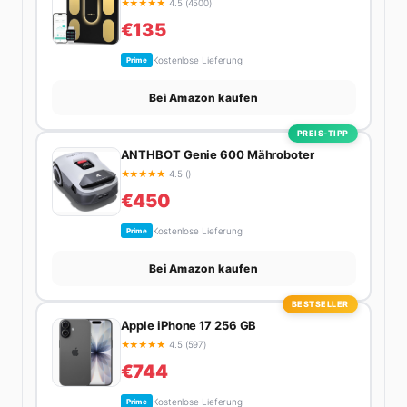
★
★
★
★
★
4.5 (4500)
als zehnmal halb.
€135
Kostenlose Lieferung
Prime
Bei Amazon kaufen
PREIS-TIPP
ANTHBOT Genie 600 Mähroboter
★
★
★
★
★
4.5 ()
€450
Kostenlose Lieferung
Prime
Bei Amazon kaufen
BESTSELLER
Apple iPhone 17 256 GB
★
★
★
★
★
4.5 (597)
€744
Kostenlose Lieferung
Prime