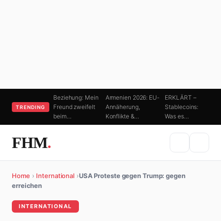
Beziehung: Mein
Armenien 2026: EU-
ERKLÄRT –
Freund zweifelt
Annäherung,
Stablecoins:
TRENDING
beim…
Konflikte &…
Was es…
FHM
.
Home
›
International
›
USA Proteste gegen Trump: gegen
erreichen
INTERNATIONAL