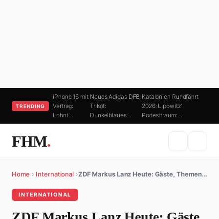
iPhone 16 mit
Neues Adidas DFB
Katalonien Rundfahrt
Vertrag:
Trikot:
2026: Lipowitz‘
TRENDING
Lohnt…
Dunkelblaues…
Podesttraum:…
FHM
.
Home
›
International
›
ZDF Markus Lanz Heute: Gäste, Themen…
INTERNATIONAL
ZDF Markus Lanz Heute: Gäste,