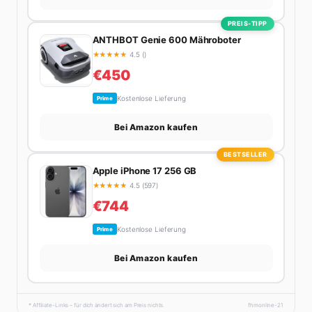
PREIS-TIPP
ANTHBOT Genie 600 Mähroboter
★
★
★
★
★
4.5 ()
€450
Kostenlose Lieferung
Prime
Bei Amazon kaufen
BESTSELLER
Apple iPhone 17 256 GB
★
★
★
★
★
4.5 (597)
€744
Kostenlose Lieferung
Prime
Bei Amazon kaufen
* Affiliate-Links – für dich ändert sich am Preis nichts.
fhmonline-21