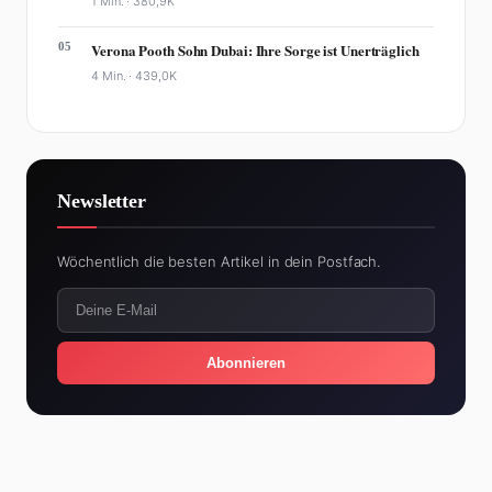
1 Min. ·
380,9K
05
Verona Pooth Sohn Dubai: Ihre Sorge ist Unerträglich
4 Min. ·
439,0K
Newsletter
Wöchentlich die besten Artikel in dein Postfach.
Abonnieren