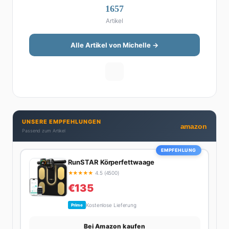
1657
Michelle klingt Altersvorsorge nicht wie eine
Artikel
Steuererklärung. Ihre Stärke liegt darin, komplexe
Finanzthemen so aufzubereiten, dass sie jeder
versteht – ohne Fachchinesisch, dafür mit konkreten
Alle Artikel von Michelle →
Tipps zum Umsetzen. Von ETF-Strategien über
Gehaltsverhandlungen bis hin zu Steuertricks:
Michelle hat den Durchblick und teilt ihn gerne.
Außerdem schreibt sie über Karriere-Themen,
Produktivitäts-Hacks und die Frage, wie man Job und
Privatleben unter einen Hut bekommt. Privat ist sie
UNSERE EMPFEHLUNGEN
bekennende Kaffee-Süchtige (3+ Tassen am Tag,
amazon
Passend zum Artikel
Minimum), Podcast-Hörerin und verbringt ihre
Wochenenden am liebsten in der Natur oder auf dem
EMPFEHLUNG
nächsten Flohmarkt.
RunSTAR Körperfettwaage
★
★
★
★
★
4.5 (4500)
€135
Kostenlose Lieferung
Prime
Bei Amazon kaufen