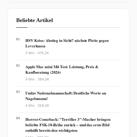
Beliebte Artikel
01
HSV Krise: Abstieg in Sicht? nächste Pleite gegen
Leverkusen
3 Min. ·
476,2K
02
Apple Mac mini M4 Test: Leistung, Preis &
Kaufberatung (2026)
9 Min. ·
384,0K
03
Undav Nationalmannschaft: Deutliche Worte an
Nagelsmann!
4 Min. ·
358,0K
04
Horror-Comeback: "Terrifier 3"-Macher bringen
beliebte FSK-18-Reihe zurück – und das erste Bild
enthüllt bereits den wichtigsten