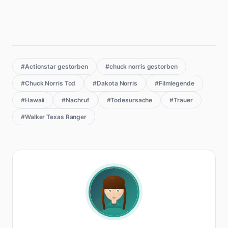
#Actionstar gestorben
#chuck norris gestorben
#Chuck Norris Tod
#Dakota Norris
#Filmlegende
#Hawaii
#Nachruf
#Todesursache
#Trauer
#Walker Texas Ranger