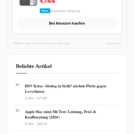
€744
Kostenlose Lieferung
Prime
Bei Amazon kaufen
* Affiliate-Links – für dich ändert sich am Preis nichts.
fhmonline-21
Beliebte Artikel
01
HSV Krise: Abstieg in Sicht? nächste Pleite gegen
Leverkusen
3 Min. ·
477,6K
02
Apple Mac mini M4 Test: Leistung, Preis &
Kaufberatung (2026)
9 Min. ·
385,1K