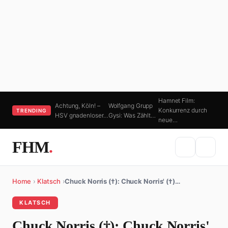
Hamnet Film:
Achtung, Köln! –
Wolfgang Grupp
Konkurrenz durch
TRENDING
HSV gnadenloser…
Gysi: Was Zählt…
neue…
FHM
.
Home
›
Klatsch
›
Chuck Norris (†): Chuck Norris' (†)…
KLATSCH
Chuck Norris (†): Chuck Norris'