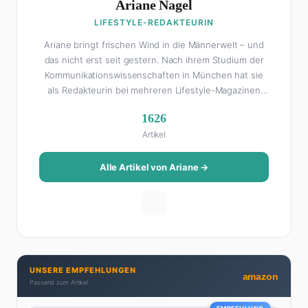
Ariane Nagel
LIFESTYLE-REDAKTEURIN
Ariane bringt frischen Wind in die Männerwelt – und
das nicht erst seit gestern. Nach ihrem Studium der
Kommunikationswissenschaften in München hat sie
als Redakteurin bei mehreren Lifestyle-Magazinen
gearbeitet, bevor sie zum FHM-Team gestoßen ist.
1626
Als Lifestyle-Redakteurin schreibt sie über alles, was
Artikel
das Leben schöner macht: von Interior Design und
Reise-Tipps über Food-Trends bis hin zu
Beziehungsratgebern, die auch Männer gerne lesen.
Alle Artikel von Ariane →
Ihre Geheimwaffe: Sie weiß genau, was Frauen an
Männern wirklich cool finden – und was absolut gar
nicht geht. Privat ist Ariane begeisterte Yoga-
Praktizierende, Serien-Junkie (aktuell: alles auf
Netflix) und auf der ewigen Suche nach dem besten
Brunch-Spot der Stadt. Ihre Interior-Tipps basieren
UNSERE EMPFEHLUNGEN
auf echter Erfahrung – ihre Wohnung wurde schon
amazon
Passend zum Artikel
zweimal in Design-Blogs gefeatured.