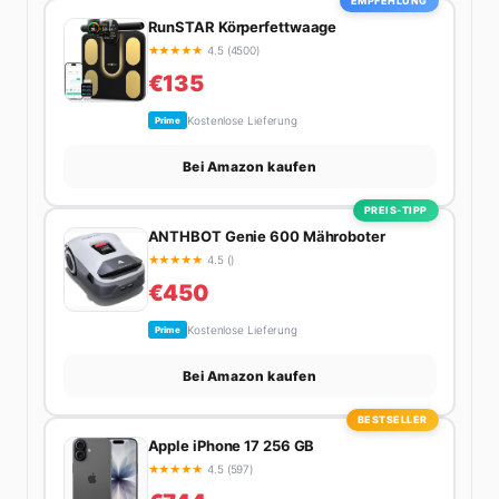
EMPFEHLUNG
RunSTAR Körperfettwaage
★
★
★
★
★
4.5 (4500)
€135
Kostenlose Lieferung
Prime
Bei Amazon kaufen
PREIS-TIPP
ANTHBOT Genie 600 Mähroboter
★
★
★
★
★
4.5 ()
€450
Kostenlose Lieferung
Prime
Bei Amazon kaufen
BESTSELLER
Apple iPhone 17 256 GB
★
★
★
★
★
4.5 (597)