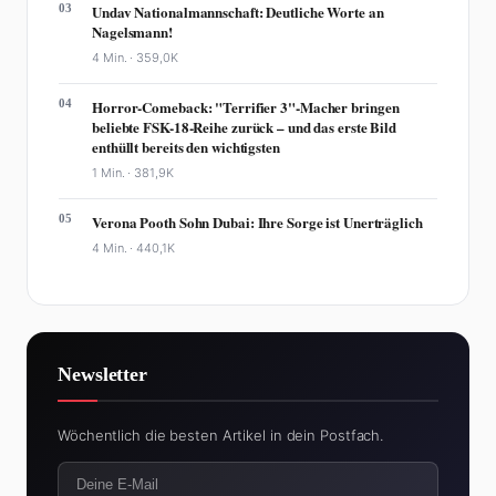
03
Undav Nationalmannschaft: Deutliche Worte an
Nagelsmann!
4 Min. ·
359,0K
04
Horror-Comeback: "Terrifier 3"-Macher bringen
beliebte FSK-18-Reihe zurück – und das erste Bild
enthüllt bereits den wichtigsten
1 Min. ·
381,9K
05
Verona Pooth Sohn Dubai: Ihre Sorge ist Unerträglich
4 Min. ·
440,1K
Newsletter
Wöchentlich die besten Artikel in dein Postfach.