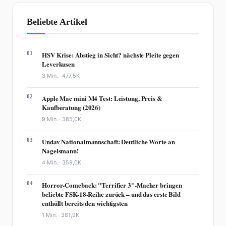
Beliebte Artikel
01
HSV Krise: Abstieg in Sicht? nächste Pleite gegen
Leverkusen
3 Min. ·
477,5K
02
Apple Mac mini M4 Test: Leistung, Preis &
Kaufberatung (2026)
9 Min. ·
385,0K
03
Undav Nationalmannschaft: Deutliche Worte an
Nagelsmann!
4 Min. ·
359,0K
04
Horror-Comeback: "Terrifier 3"-Macher bringen
beliebte FSK-18-Reihe zurück – und das erste Bild
enthüllt bereits den wichtigsten
1 Min. ·
381,9K