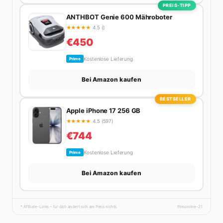
PREIS-TIPP
ANTHBOT Genie 600 Mähroboter
★
★
★
★
★
4.5 ()
€450
Kostenlose Lieferung
Prime
Bei Amazon kaufen
BESTSELLER
Apple iPhone 17 256 GB
★
★
★
★
★
4.5 (597)
€744
Kostenlose Lieferung
Prime
Bei Amazon kaufen
* Affiliate-Links – für dich ändert sich am Preis nichts.
fhmonline-21