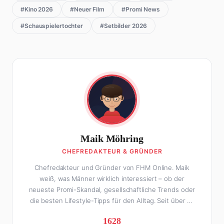
#Kino 2026
#Neuer Film
#Promi News
#Schauspielertochter
#Setbilder 2026
Maik Möhring
CHEFREDAKTEUR & GRÜNDER
Chefredakteur und Gründer von FHM Online. Maik
weiß, was Männer wirklich interessiert – ob der
neueste Promi-Skandal, gesellschaftliche Trends oder
die besten Lifestyle-Tipps für den Alltag. Seit über 10
Jahren macht er digitales Publishing und hat FHM
1628
Online zu einer der führenden Männer-Lifestyle-