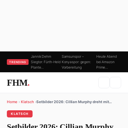
Jannik Dehm
Samsunspor –
Heute Abend
Siegtor: Fürth-Held
Konyaspor: gegen:
bei Amazon
TRENDING
Plante…
Vorbereitung
Prime…
FHM
.
Home
›
Klatsch
›
Setbilder 2026: Cillian Murphy dreht mit…
KLATSCH
Setbilder 2026: Cillian Murphy