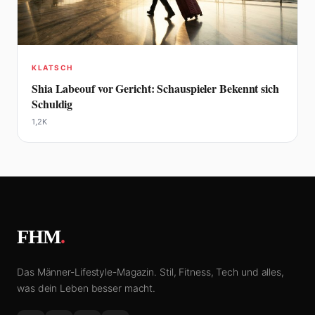
KLATSCH
Shia Labeouf vor Gericht: Schauspieler Bekennt sich
Schuldig
1,2K
FHM
.
Das Männer-Lifestyle-Magazin. Stil, Fitness, Tech und alles,
was dein Leben besser macht.