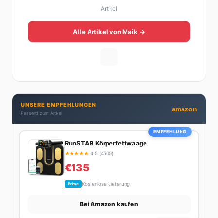
Artikel
Plattformen im deutschsprachigen Raum aufgebaut.
Sein Weg dahin war alles andere als geradlinig: Die
eine Hälfte seines Lebens stand er in der
Alle Artikel von Maik →
Gastronomie – mit allem, was dazugehört. Die andere
Hälfte hat er sich tief in die Welt des SEO und
digitalen Contents vergraben. Diese Mischung aus
Menschenkenntnis und Online-Know-how macht
seine Artikel aus: direkt, unterhaltsam und immer nah
dran. Wenn Maik nicht gerade den heißesten Tratsch
UNSERE EMPFEHLUNGEN
aus der Promi-Welt aufspürt oder die besten
amazon
Passend zum Artikel
Lifestyle-Empfehlungen zusammenstellt, findet man
ihn beim Wandern in den Schweizer Alpen, am Grill
EMPFEHLUNG
mit Freunden oder auf der Suche nach dem
RunSTAR Körperfettwaage
perfekten Espresso. Sein Motto: Lieber einmal richtig
★
★
★
★
★
4.5 (4500)
als zehnmal halb.
€135
Kostenlose Lieferung
Prime
Bei Amazon kaufen