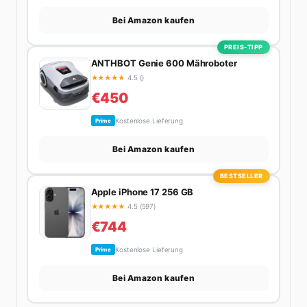
Bei Amazon kaufen
PREIS-TIPP
ANTHBOT Genie 600 Mähroboter
★
★
★
★
★
4.5 ()
€450
Kostenlose Lieferung
Prime
Bei Amazon kaufen
BESTSELLER
Apple iPhone 17 256 GB
★
★
★
★
★
4.5 (597)
€744
Kostenlose Lieferung
Prime
Bei Amazon kaufen