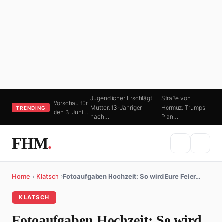
Jugendlicher Erschlägt
Straße von
Vorschau für
Mutter: 13-Jähriger
Hormuz: Trumps
TRENDING
den 3. Juni…
nach…
Plan…
FHM
.
Home
›
Klatsch
›
Fotoaufgaben Hochzeit: So wird Eure Feier…
KLATSCH
Fotoaufgaben Hochzeit: So wird