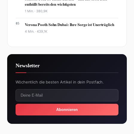
enthüllt bereits den wichtigsten
1 Min. ·
380,9K
05
Verona Pooth Sohn Dubai: Ihre Sorge ist Unerträglich
4 Min. ·
439,1K
Newsletter
Wöchentlich die besten Artikel in dein Postfach.
Abonnieren