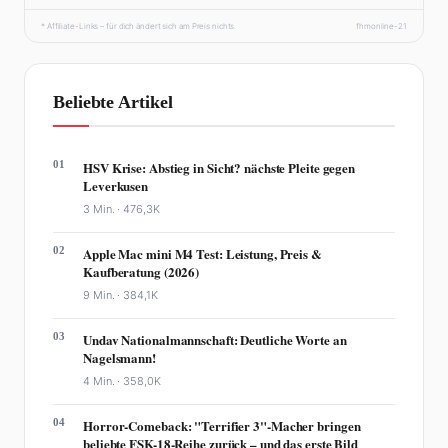
* Affiliate-Links – für dich ändert sich am Preis nichts.
fhmonline-21
Beliebte Artikel
01
HSV Krise: Abstieg in Sicht? nächste Pleite gegen
Leverkusen
3 Min. ·
476,3K
02
Apple Mac mini M4 Test: Leistung, Preis &
Kaufberatung (2026)
9 Min. ·
384,1K
03
Undav Nationalmannschaft: Deutliche Worte an
Nagelsmann!
4 Min. ·
358,0K
04
Horror-Comeback: "Terrifier 3"-Macher bringen
beliebte FSK-18-Reihe zurück – und das erste Bild