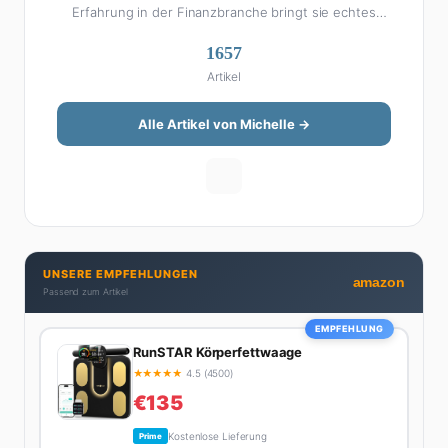
Erfahrung in der Finanzbranche bringt sie echtes
Fachwissen in ihre Artikel ein. Aber keine Sorge: Bei
1657
Michelle klingt Altersvorsorge nicht wie eine
Artikel
Steuererklärung. Ihre Stärke liegt darin, komplexe
Finanzthemen so aufzubereiten, dass sie jeder
versteht – ohne Fachchinesisch, dafür mit konkreten
Alle Artikel von Michelle →
Tipps zum Umsetzen. Von ETF-Strategien über
Gehaltsverhandlungen bis hin zu Steuertricks:
Michelle hat den Durchblick und teilt ihn gerne.
Außerdem schreibt sie über Karriere-Themen,
Produktivitäts-Hacks und die Frage, wie man Job und
Privatleben unter einen Hut bekommt. Privat ist sie
UNSERE EMPFEHLUNGEN
bekennende Kaffee-Süchtige (3+ Tassen am Tag,
amazon
Passend zum Artikel
Minimum), Podcast-Hörerin und verbringt ihre
Wochenenden am liebsten in der Natur oder auf dem
EMPFEHLUNG
nächsten Flohmarkt.
RunSTAR Körperfettwaage
★
★
★
★
★
4.5 (4500)
€135
Kostenlose Lieferung
Prime