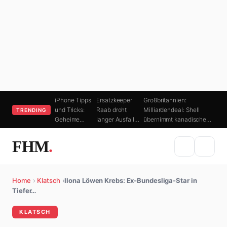
iPhone Tipps
Ersatzkeeper
Großbritannien:
und Tricks:
Raab droht
Milliardendeal: Shell
TRENDING
Geheime…
langer Ausfall…
übernimmt kanadische…
FHM
.
Home
›
Klatsch
›
Ilona Löwen Krebs: Ex-Bundesliga-Star in
Tiefer…
KLATSCH