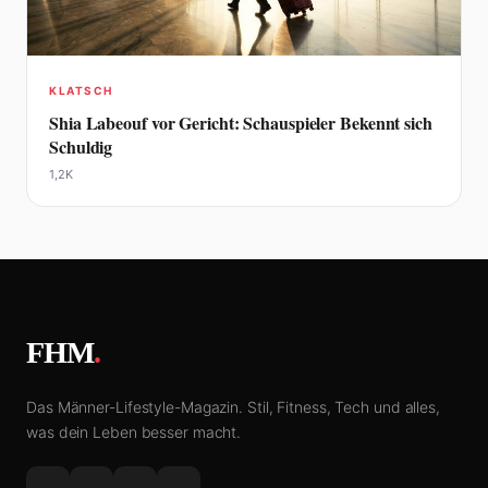
KLATSCH
Shia Labeouf vor Gericht: Schauspieler Bekennt sich
Schuldig
1,2K
FHM
.
Das Männer-Lifestyle-Magazin. Stil, Fitness, Tech und alles,
was dein Leben besser macht.