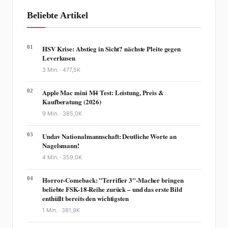
Beliebte Artikel
01
HSV Krise: Abstieg in Sicht? nächste Pleite gegen
Leverkusen
3 Min. ·
477,5K
02
Apple Mac mini M4 Test: Leistung, Preis &
Kaufberatung (2026)
9 Min. ·
385,0K
03
Undav Nationalmannschaft: Deutliche Worte an
Nagelsmann!
4 Min. ·
359,0K
04
Horror-Comeback: "Terrifier 3"-Macher bringen
beliebte FSK-18-Reihe zurück – und das erste Bild
enthüllt bereits den wichtigsten
1 Min. ·
381,9K