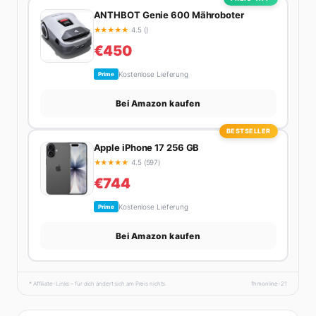
ANTHBOT Genie 600 Mähroboter
★
★
★
★
★
4.5 ()
€450
Kostenlose Lieferung
Prime
Bei Amazon kaufen
BESTSELLER
Apple iPhone 17 256 GB
★
★
★
★
★
4.5 (597)
€744
Kostenlose Lieferung
Prime
Bei Amazon kaufen
* Affiliate-Links – für dich ändert sich am Preis nichts.
fhmonline-21