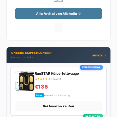
Artikel
Steuererklärung. Ihre Stärke liegt darin, komplexe
Finanzthemen so aufzubereiten, dass sie jeder
versteht – ohne Fachchinesisch, dafür mit konkreten
Alle Artikel von Michelle →
Tipps zum Umsetzen. Von ETF-Strategien über
Gehaltsverhandlungen bis hin zu Steuertricks:
Michelle hat den Durchblick und teilt ihn gerne.
Außerdem schreibt sie über Karriere-Themen,
Produktivitäts-Hacks und die Frage, wie man Job und
Privatleben unter einen Hut bekommt. Privat ist sie
UNSERE EMPFEHLUNGEN
bekennende Kaffee-Süchtige (3+ Tassen am Tag,
amazon
Passend zum Artikel
Minimum), Podcast-Hörerin und verbringt ihre
Wochenenden am liebsten in der Natur oder auf dem
EMPFEHLUNG
nächsten Flohmarkt.
RunSTAR Körperfettwaage
★
★
★
★
★
4.5 (4500)
€135
Kostenlose Lieferung
Prime
Bei Amazon kaufen
PREIS-TIPP