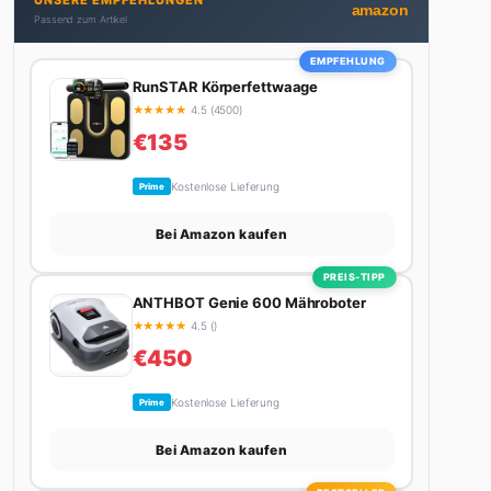
UNSERE EMPFEHLUNGEN
nicht gerade den heißesten Tratsch aus der
amazon
Passend zum Artikel
Promi-Welt aufspürt oder die besten Lifestyle-
Empfehlungen zusammenstellt, findet man ihn
EMPFEHLUNG
beim Wandern in den Schweizer Alpen, am Grill mit
RunSTAR Körperfettwaage
Freunden oder auf der Suche nach dem perfekten
★
★
★
★
★
4.5 (4500)
Espresso. Sein Motto: Lieber einmal richtig als
€135
zehnmal halb.
Kostenlose Lieferung
Prime
Bei Amazon kaufen
PREIS-TIPP
ANTHBOT Genie 600 Mähroboter
★
★
★
★
★
4.5 ()
€450
Kostenlose Lieferung
Prime
Bei Amazon kaufen