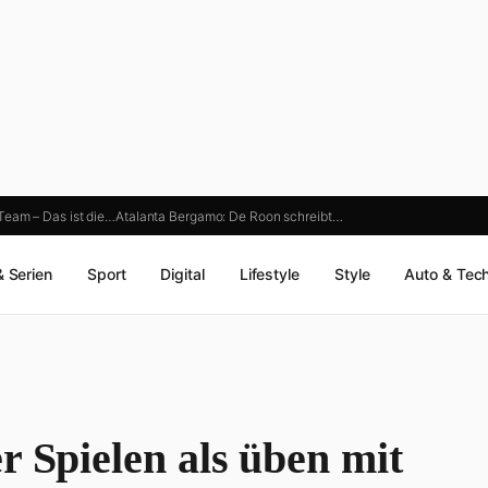
eam – Das ist die…
Atalanta Bergamo: De Roon schreibt…
& Serien
Sport
Digital
Lifestyle
Style
Auto & Tec
r Spielen als üben mit