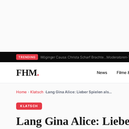
Wöginger Causa: Christa Scharf Brachte…
Moderatoren-T
TRENDING
FHM
.
News
Filme 
Home
›
Klatsch
›
Lang Gina Alice: Lieber Spielen als…
KLATSCH
Lang Gina Alice: Liebe