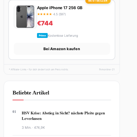
BESTSELLER
Apple iPhone 17 256 GB
★
★
★
★
★
4.5 (597)
€744
Kostenlose Lieferung
Prime
Bei Amazon kaufen
* Affiliate-Links – für dich ändert sich am Preis nichts.
fhmonline-21
Beliebte Artikel
01
HSV Krise: Abstieg in Sicht? nächste Pleite gegen
Leverkusen
3 Min. ·
474,9K