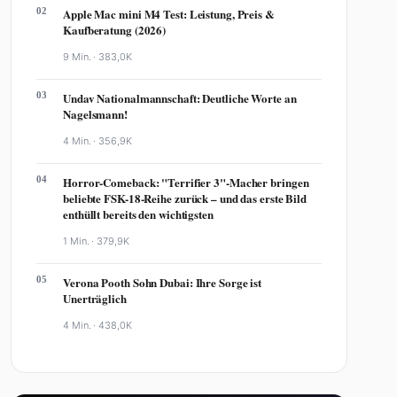
02
Apple Mac mini M4 Test: Leistung, Preis &
Kaufberatung (2026)
9 Min. ·
383,0K
03
Undav Nationalmannschaft: Deutliche Worte an
Nagelsmann!
4 Min. ·
356,9K
04
Horror-Comeback: "Terrifier 3"-Macher bringen
beliebte FSK-18-Reihe zurück – und das erste Bild
enthüllt bereits den wichtigsten
1 Min. ·
379,9K
05
Verona Pooth Sohn Dubai: Ihre Sorge ist
Unerträglich
4 Min. ·
438,0K