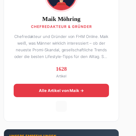
Maik Möhring
CHEFREDAKTEUR & GRÜNDER
Chefredakteur und Gründer von FHM Online. Maik
weiß, was Männer wirklich interessiert – ob der
neueste Promi-Skandal, gesellschaftliche Trends
oder die besten Lifestyle-Tipps für den Alltag. Seit
über 10 Jahren macht er digitales Publishing und
1628
hat FHM Online zu einer der führenden Männer-
Artikel
Lifestyle-Plattformen im deutschsprachigen Raum
aufgebaut. Sein Weg dahin war alles andere als
geradlinig: Die eine Hälfte seines Lebens stand er
Alle Artikel von Maik →
in der Gastronomie – mit allem, was dazugehört.
Die andere Hälfte hat er sich tief in die Welt des
SEO und digitalen Contents vergraben. Diese
Mischung aus Menschenkenntnis und Online-
Know-how macht seine Artikel aus: direkt,
unterhaltsam und immer nah dran. Wenn Maik