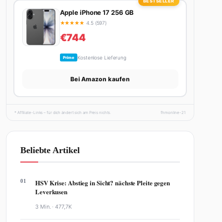
BESTSELLER
Apple iPhone 17 256 GB
★
★
★
★
★
4.5 (597)
€744
Kostenlose Lieferung
Prime
Bei Amazon kaufen
* Affiliate-Links – für dich ändert sich am Preis nichts.
fhmonline-21
Beliebte Artikel
01
HSV Krise: Abstieg in Sicht? nächste Pleite gegen
Leverkusen
3 Min. ·
477,7K