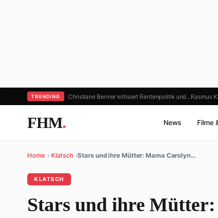
Christiane Benner kritisiert Rentenpolitik und…
Rasmus Kr
TRENDING
FHM
.
News
Filme 
Home
›
Klatsch
›
Stars und ihre Mütter: Mama Carolyn…
KLATSCH
Stars und ihre Mütter: