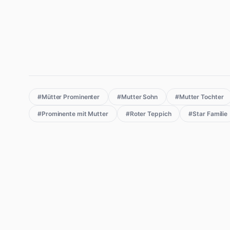
#Mütter Prominenter
#Mutter Sohn
#Mutter Tochter
#Prominente mit Mutter
#Roter Teppich
#Star Familie