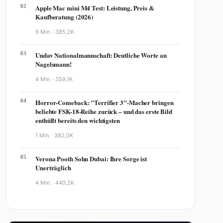
02
Apple Mac mini M4 Test: Leistung, Preis &
Kaufberatung (2026)
9 Min. ·
385,2K
03
Undav Nationalmannschaft: Deutliche Worte an
Nagelsmann!
4 Min. ·
359,1K
04
Horror-Comeback: "Terrifier 3"-Macher bringen
beliebte FSK-18-Reihe zurück – und das erste Bild
enthüllt bereits den wichtigsten
1 Min. ·
382,0K
05
Verona Pooth Sohn Dubai: Ihre Sorge ist
Unerträglich
4 Min. ·
440,2K