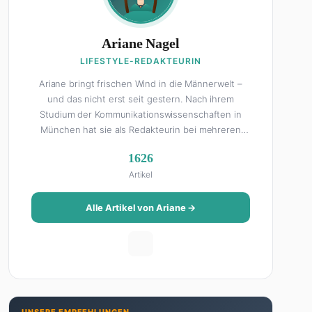
Ariane Nagel
LIFESTYLE-REDAKTEURIN
Ariane bringt frischen Wind in die Männerwelt –
und das nicht erst seit gestern. Nach ihrem
Studium der Kommunikationswissenschaften in
München hat sie als Redakteurin bei mehreren
Lifestyle-Magazinen gearbeitet, bevor sie zum
1626
FHM-Team gestoßen ist. Als Lifestyle-Redakteurin
Artikel
schreibt sie über alles, was das Leben schöner
macht: von Interior Design und Reise-Tipps über
Food-Trends bis hin zu Beziehungsratgebern, die
Alle Artikel von Ariane →
auch Männer gerne lesen. Ihre Geheimwaffe: Sie
weiß genau, was Frauen an Männern wirklich cool
finden – und was absolut gar nicht geht. Privat ist
Ariane begeisterte Yoga-Praktizierende, Serien-
Junkie (aktuell: alles auf Netflix) und auf der
ewigen Suche nach dem besten Brunch-Spot der