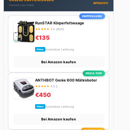
UNSERE EMPFEHLUNGEN
Stadt. Ihre Interior-Tipps basieren auf echter
amazon
Passend zum Artikel
Erfahrung – ihre Wohnung wurde schon zweimal in
Design-Blogs gefeatured.
EMPFEHLUNG
RunSTAR Körperfettwaage
★
★
★
★
★
4.5 (4500)
€135
Kostenlose Lieferung
Prime
Bei Amazon kaufen
PREIS-TIPP
ANTHBOT Genie 600 Mähroboter
★
★
★
★
★
4.5 ()
€450
Kostenlose Lieferung
Prime
Bei Amazon kaufen