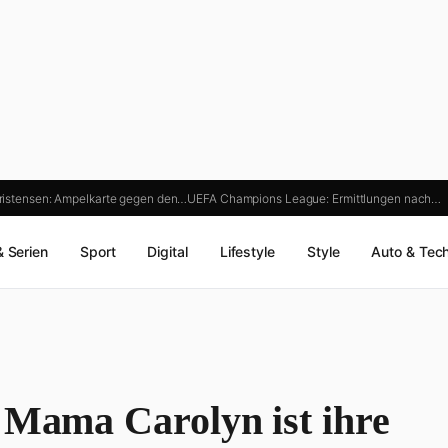
istensen: Ampelkarte gegen den…
UEFA Champions League: Ermittlungen nach…
& Serien
Sport
Digital
Lifestyle
Style
Auto & Tec
 Mama Carolyn ist ihre