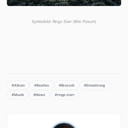
Symbolbild: Ringo Starr (Bild: Picsum)
#Album
#Beatles
#Broccoli
#Ernaehrung
#Musik
#News
#ringo starr