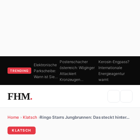
Postenschacher
Kerosin-Engpass?
Elektronische
österreich: Wöginger
Internationale
Parkscheibe:
TRENDING
Attackiert
Energieagentur
Wann ist Sie…
Kronzeugen…
warnt
FHM
.
Home
›
Klatsch
›
Ringo Starrs Jungbrunnen: Das steckt hinter…
KLATSCH