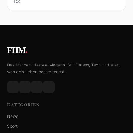
1,2K
FHM
.
Das Männer-Lifestyle-Magazin. Stil, Fitness, Tech und alles,
was dein Leben besser macht.
KATEGORIEN
News
Sport