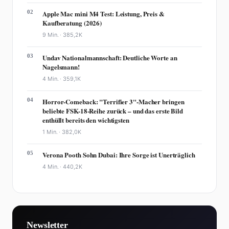
02
Apple Mac mini M4 Test: Leistung, Preis &
Kaufberatung (2026)
9 Min. ·
385,2K
03
Undav Nationalmannschaft: Deutliche Worte an
Nagelsmann!
4 Min. ·
359,1K
04
Horror-Comeback: "Terrifier 3"-Macher bringen
beliebte FSK-18-Reihe zurück – und das erste Bild
enthüllt bereits den wichtigsten
1 Min. ·
382,0K
05
Verona Pooth Sohn Dubai: Ihre Sorge ist Unerträglich
4 Min. ·
440,2K
Newsletter