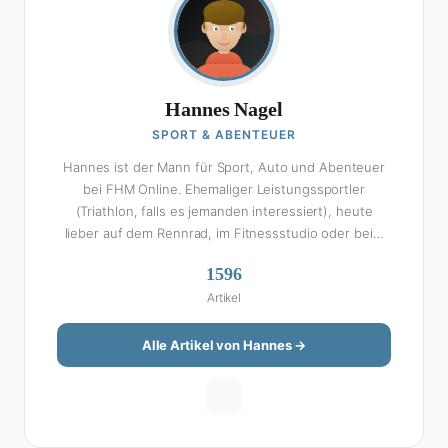
Hannes Nagel
SPORT & ABENTEUER
Hannes ist der Mann für Sport, Auto und Abenteuer
bei FHM Online. Ehemaliger Leistungssportler
(Triathlon, falls es jemanden interessiert), heute
lieber auf dem Rennrad, im Fitnessstudio oder beim
Kochen am Smoker. Sein Wissen über Sport ist
1596
enzyklopädisch: Egal ob Bundesliga-Analyse, Formel 1,
Artikel
UFC oder Olympia – Hannes liefert fundierte
Einschätzungen mit der Leidenschaft eines echten
Fans. Aber Sport ist nur die halbe Miete: Hannes ist
Alle Artikel von Hannes →
auch unser Auto-Experte. Vom Elektro-SUV bis zum
Oldtimer-Projekt hat er alles schon gefahren, zerlegt
oder beides. Seine Roadtrip-Guides und Grillrezepte
gehören zu den beliebtesten Artikeln auf der Seite.