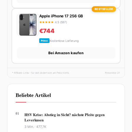
BESTSELLER
Apple iPhone 17 256 GB
★
★
★
★
★
4.5 (597)
€744
Kostenlose Lieferung
Prime
Bei Amazon kaufen
* Affiliate-Links – für dich ändert sich am Preis nichts.
fhmonline-21
Beliebte Artikel
01
HSV Krise: Abstieg in Sicht? nächste Pleite gegen
Leverkusen
3 Min. ·
477,7K