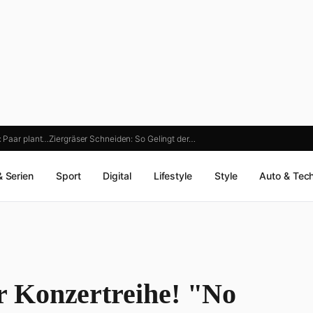
 Paar plant…
Ziergräser Schneiden: So Gelingt der…
& Serien
Sport
Digital
Lifestyle
Style
Auto & Tec
 Konzertreihe! "No