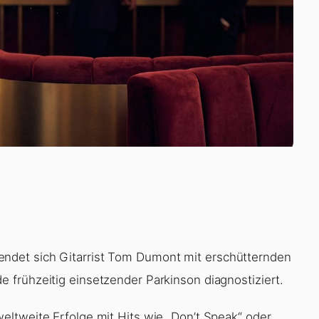
det sich Gitarrist Tom Dumont mit erschütternden
 frühzeitig einsetzender Parkinson diagnostiziert.
ltweite Erfolge mit Hits wie „Don’t Speak“ oder