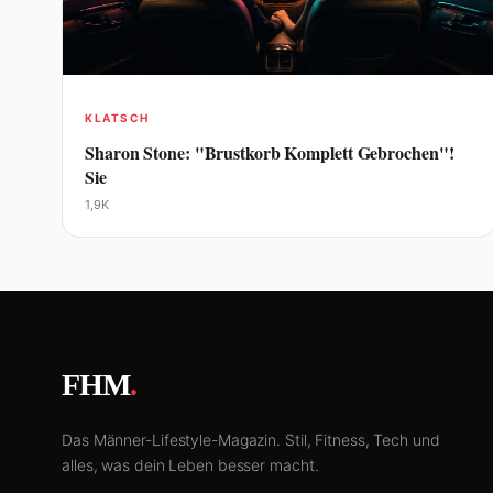
KLATSCH
Sharon Stone: "Brustkorb Komplett Gebrochen"!
Sie
1,9K
FHM
.
Das Männer-Lifestyle-Magazin. Stil, Fitness, Tech und
alles, was dein Leben besser macht.