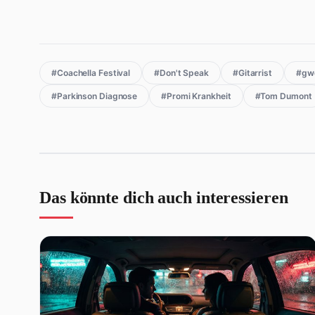
#Coachella Festival
#Don't Speak
#Gitarrist
#gwe
#Parkinson Diagnose
#Promi Krankheit
#Tom Dumont
Das könnte dich auch interessieren