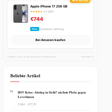
BESTSELLER
Apple iPhone 17 256 GB
★
★
★
★
★
4.5 (597)
€744
Kostenlose Lieferung
Prime
Bei Amazon kaufen
* Affiliate-Links – für dich ändert sich am Preis nichts.
fhmonline-21
Beliebte Artikel
01
HSV Krise: Abstieg in Sicht? nächste Pleite gegen
Leverkusen
3 Min. ·
477,7K