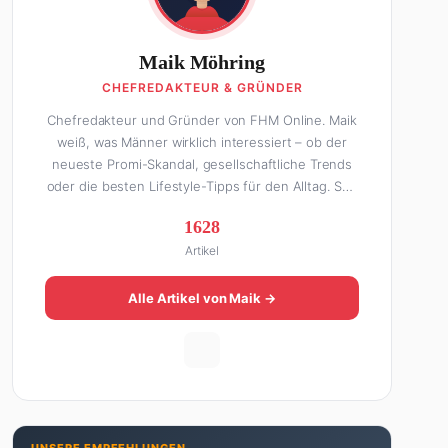
Maik Möhring
CHEFREDAKTEUR & GRÜNDER
Chefredakteur und Gründer von FHM Online. Maik
weiß, was Männer wirklich interessiert – ob der
neueste Promi-Skandal, gesellschaftliche Trends
oder die besten Lifestyle-Tipps für den Alltag. Seit
über 10 Jahren macht er digitales Publishing und
1628
hat FHM Online zu einer der führenden Männer-
Artikel
Lifestyle-Plattformen im deutschsprachigen Raum
aufgebaut. Sein Weg dahin war alles andere als
geradlinig: Die eine Hälfte seines Lebens stand er
Alle Artikel von Maik →
in der Gastronomie – mit allem, was dazugehört.
Die andere Hälfte hat er sich tief in die Welt des
SEO und digitalen Contents vergraben. Diese
Mischung aus Menschenkenntnis und Online-
Know-how macht seine Artikel aus: direkt,
unterhaltsam und immer nah dran. Wenn Maik