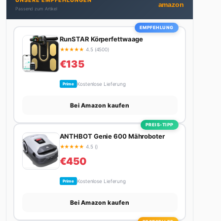
UNSERE EMPFEHLUNGEN
nicht gerade den heißesten Tratsch aus der
amazon
Passend zum Artikel
Promi-Welt aufspürt oder die besten Lifestyle-
Empfehlungen zusammenstellt, findet man ihn
EMPFEHLUNG
beim Wandern in den Schweizer Alpen, am Grill mit
RunSTAR Körperfettwaage
Freunden oder auf der Suche nach dem perfekten
★
★
★
★
★
4.5 (4500)
Espresso. Sein Motto: Lieber einmal richtig als
€135
zehnmal halb.
Kostenlose Lieferung
Prime
Bei Amazon kaufen
PREIS-TIPP
ANTHBOT Genie 600 Mähroboter
★
★
★
★
★
4.5 ()
€450
Kostenlose Lieferung
Prime
Bei Amazon kaufen