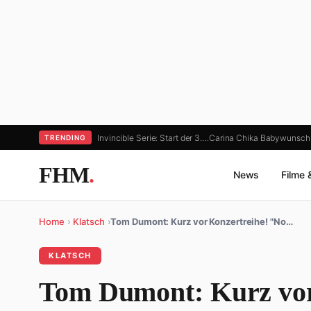
Invincible Serie: Start der 3.…
Carina Chika Babywunsch:
TRENDING
FHM
.
News
Filme 
Home
›
Klatsch
›
Tom Dumont: Kurz vor Konzertreihe! "No…
KLATSCH
Tom Dumont: Kurz vor