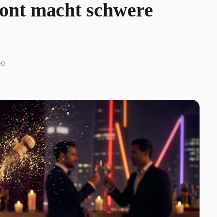
ont macht schwere
e
0