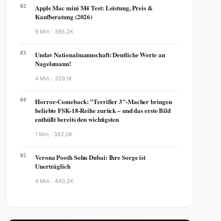
02
Apple Mac mini M4 Test: Leistung, Preis &
Kaufberatung (2026)
9 Min. ·
385,2K
03
Undav Nationalmannschaft: Deutliche Worte an
Nagelsmann!
4 Min. ·
359,1K
04
Horror-Comeback: "Terrifier 3"-Macher bringen
beliebte FSK-18-Reihe zurück – und das erste Bild
enthüllt bereits den wichtigsten
1 Min. ·
382,0K
05
Verona Pooth Sohn Dubai: Ihre Sorge ist
Unerträglich
4 Min. ·
440,2K