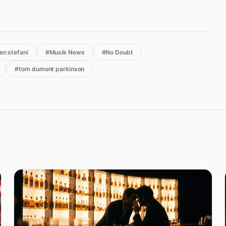
n stefani
#Musik News
#No Doubt
#tom dumont parkinson