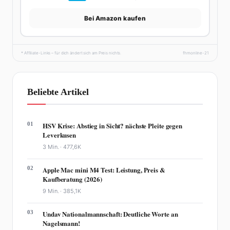
Bei Amazon kaufen
* Affiliate-Links – für dich ändert sich am Preis nichts.
fhmonline-21
Beliebte Artikel
01
HSV Krise: Abstieg in Sicht? nächste Pleite gegen
Leverkusen
3 Min. ·
477,6K
02
Apple Mac mini M4 Test: Leistung, Preis &
Kaufberatung (2026)
9 Min. ·
385,1K
03
Undav Nationalmannschaft: Deutliche Worte an
Nagelsmann!