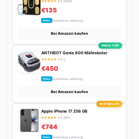
★
★
★
★
★
4.5 (4500)
€135
Kostenlose Lieferung
Prime
Bei Amazon kaufen
PREIS-TIPP
ANTHBOT Genie 600 Mähroboter
★
★
★
★
★
4.5 ()
€450
Kostenlose Lieferung
Prime
Bei Amazon kaufen
BESTSELLER
Apple iPhone 17 256 GB
★
★
★
★
★
4.5 (597)
€744
Kostenlose Lieferung
Prime