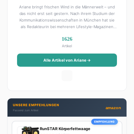
Ariane bringt frischen Wind in die Männerwelt – und
das nicht erst seit gestern. Nach ihrem Studium der
Kommunikationswissenschaften in München hat sie
als Redakteurin bei mehreren Lifestyle-Magazinen
gearbeitet, bevor sie zum FHM-Team gestoßen ist.
1626
Als Lifestyle-Redakteurin schreibt sie über alles, was
Artikel
das Leben schöner macht: von Interior Design und
Reise-Tipps über Food-Trends bis hin zu
Beziehungsratgebern, die auch Männer gerne lesen.
Alle Artikel von Ariane →
Ihre Geheimwaffe: Sie weiß genau, was Frauen an
Männern wirklich cool finden – und was absolut gar
nicht geht. Privat ist Ariane begeisterte Yoga-
Praktizierende, Serien-Junkie (aktuell: alles auf
Netflix) und auf der ewigen Suche nach dem besten
Brunch-Spot der Stadt. Ihre Interior-Tipps basieren
UNSERE EMPFEHLUNGEN
auf echter Erfahrung – ihre Wohnung wurde schon
amazon
Passend zum Artikel
zweimal in Design-Blogs gefeatured.
EMPFEHLUNG
RunSTAR Körperfettwaage