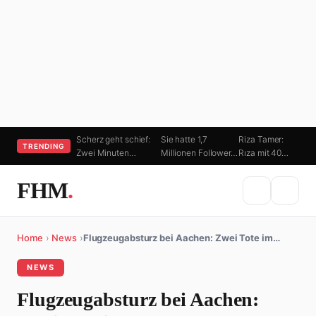
Scherz geht schief:
Sie hatte 1,7
Riza Tamer:
TRENDING
Zwei Minuten…
Millionen Follower…
Rıza mit 40…
FHM
.
Home
›
News
›
Flugzeugabsturz bei Aachen: Zwei Tote im…
NEWS
Flugzeugabsturz bei Aachen: