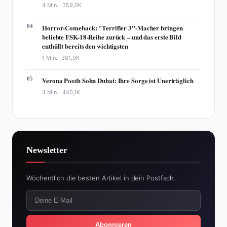
4 Min. ·
359,0K
04
Horror-Comeback: "Terrifier 3"-Macher bringen
beliebte FSK-18-Reihe zurück – und das erste Bild
enthüllt bereits den wichtigsten
1 Min. ·
381,9K
05
Verona Pooth Sohn Dubai: Ihre Sorge ist Unerträglich
4 Min. ·
440,1K
Newsletter
Wöchentlich die besten Artikel in dein Postfach.
Abonnieren