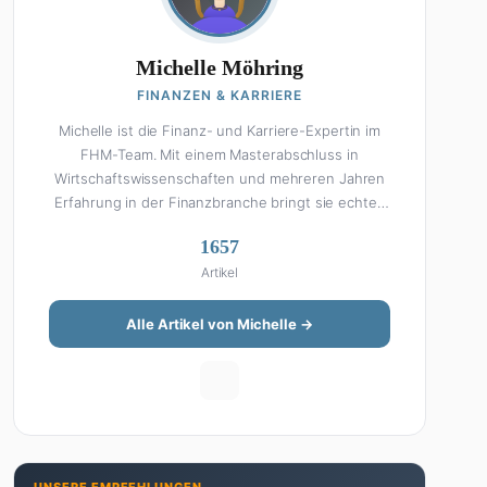
Michelle Möhring
FINANZEN & KARRIERE
Michelle ist die Finanz- und Karriere-Expertin im
FHM-Team. Mit einem Masterabschluss in
Wirtschaftswissenschaften und mehreren Jahren
Erfahrung in der Finanzbranche bringt sie echtes
Fachwissen in ihre Artikel ein. Aber keine Sorge:
1657
Bei Michelle klingt Altersvorsorge nicht wie eine
Artikel
Steuererklärung. Ihre Stärke liegt darin, komplexe
Finanzthemen so aufzubereiten, dass sie jeder
versteht – ohne Fachchinesisch, dafür mit
Alle Artikel von Michelle →
konkreten Tipps zum Umsetzen. Von ETF-
Strategien über Gehaltsverhandlungen bis hin zu
Steuertricks: Michelle hat den Durchblick und teilt
ihn gerne. Außerdem schreibt sie über Karriere-
Themen, Produktivitäts-Hacks und die Frage, wie
man Job und Privatleben unter einen Hut