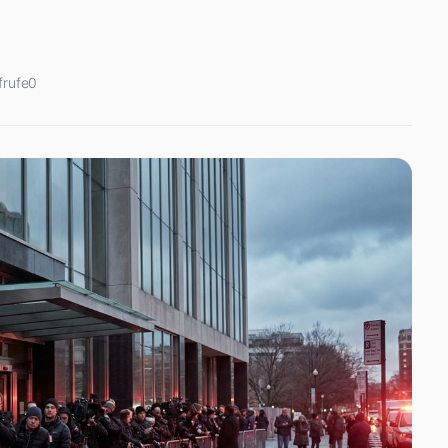
frufe
0