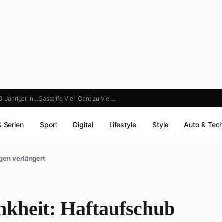
19-Jähriger in…
Gastarife Vier: Cent zu Viel…
& Serien
Sport
Digital
Lifestyle
Style
Auto & Tec
gen verlängert
kheit: Haftaufschub