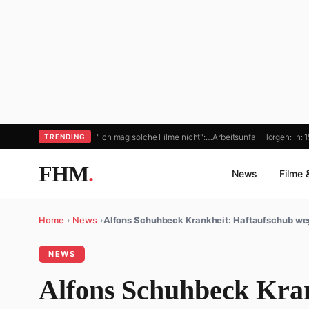
"Ich mag solche Filme nicht":…
Arbeitsunfall Horgen: in: 
TRENDING
FHM
.
News
Filme 
Home
›
News
›
Alfons Schuhbeck Krankheit: Haftaufschub we
NEWS
Alfons Schuhbeck Kran