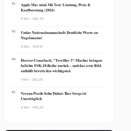
02
Apple Mac mini M4 Test: Leistung, Preis &
Kaufberatung (2026)
9 Min. ·
385,2K
03
Undav Nationalmannschaft: Deutliche Worte an
Nagelsmann!
4 Min. ·
359,1K
04
Horror-Comeback: "Terrifier 3"-Macher bringen
beliebte FSK-18-Reihe zurück – und das erste Bild
enthüllt bereits den wichtigsten
1 Min. ·
382,0K
05
Verona Pooth Sohn Dubai: Ihre Sorge ist
Unerträglich
4 Min. ·
440,2K