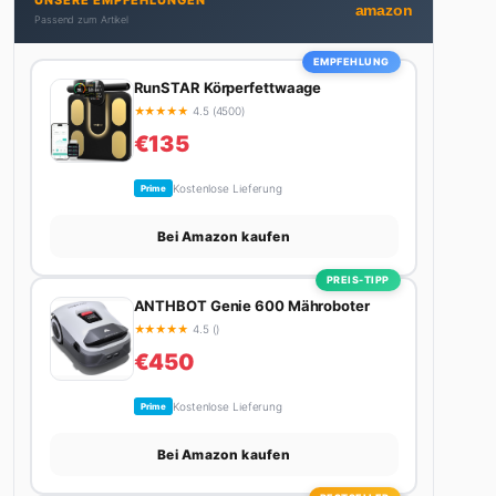
UNSERE EMPFEHLUNGEN
bekommt. Privat ist sie bekennende Kaffee-
amazon
Passend zum Artikel
Süchtige (3+ Tassen am Tag, Minimum), Podcast-
Hörerin und verbringt ihre Wochenenden am
EMPFEHLUNG
liebsten in der Natur oder auf dem nächsten
RunSTAR Körperfettwaage
Flohmarkt.
★
★
★
★
★
4.5 (4500)
€135
Kostenlose Lieferung
Prime
Bei Amazon kaufen
PREIS-TIPP
ANTHBOT Genie 600 Mähroboter
★
★
★
★
★
4.5 ()
€450
Kostenlose Lieferung
Prime
Bei Amazon kaufen