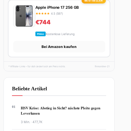
BESTSELLER
Apple iPhone 17 256 GB
★
★
★
★
★
4.5 (597)
€744
Kostenlose Lieferung
Prime
Bei Amazon kaufen
* Affiliate-Links – für dich ändert sich am Preis nichts.
fhmonline-21
Beliebte Artikel
01
HSV Krise: Abstieg in Sicht? nächste Pleite gegen
Leverkusen
3 Min. ·
477,7K