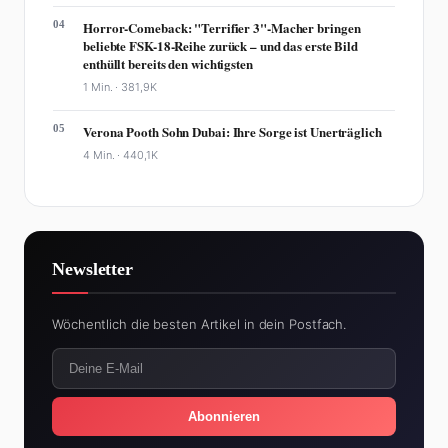
04
Horror-Comeback: "Terrifier 3"-Macher bringen
beliebte FSK-18-Reihe zurück – und das erste Bild
enthüllt bereits den wichtigsten
1 Min. ·
381,9K
05
Verona Pooth Sohn Dubai: Ihre Sorge ist Unerträglich
4 Min. ·
440,1K
Newsletter
Wöchentlich die besten Artikel in dein Postfach.
Abonnieren