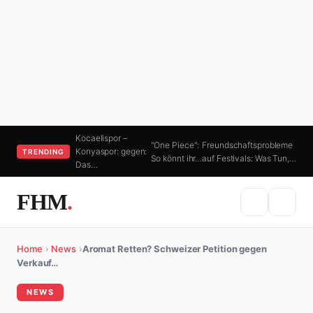
Kocaelispor –
"One Piece":
Freundschaftsprobleme
Konyaspor: gegen:
TRENDING
So könnt ihr…
auf Festivals: Was Tun,…
Das…
FHM
.
Home
›
News
›
Aromat Retten? Schweizer Petition gegen
Verkauf…
NEWS