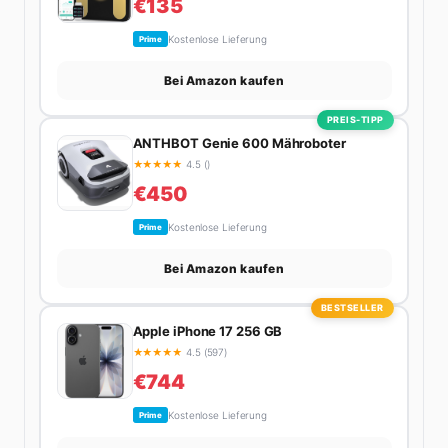
€135
Kostenlose Lieferung
Prime
Bei Amazon kaufen
PREIS-TIPP
ANTHBOT Genie 600 Mähroboter
★
★
★
★
★
4.5 ()
€450
Kostenlose Lieferung
Prime
Bei Amazon kaufen
BESTSELLER
Apple iPhone 17 256 GB
★
★
★
★
★
4.5 (597)
€744
Kostenlose Lieferung
Prime