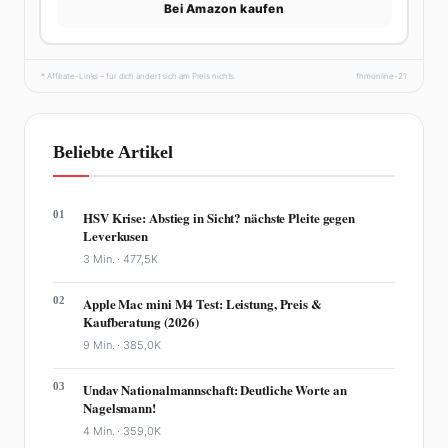
Bei Amazon kaufen
* Affiliate-Links – für dich ändert sich am Preis nichts.
fhmonline-21
Beliebte Artikel
01
HSV Krise: Abstieg in Sicht? nächste Pleite gegen
Leverkusen
3 Min. ·
477,5K
02
Apple Mac mini M4 Test: Leistung, Preis &
Kaufberatung (2026)
9 Min. ·
385,0K
03
Undav Nationalmannschaft: Deutliche Worte an
Nagelsmann!
4 Min. ·
359,0K