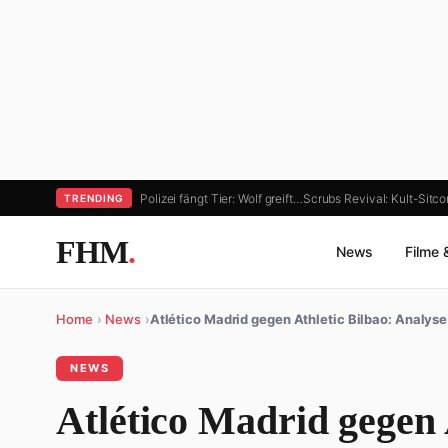
Polizei fängt Tier: Wolf greift…
Scrubs Revival: Kult-Sit
TRENDING
FHM
.
News
Filme 
Home
›
News
›
Atlético Madrid gegen Athletic Bilbao: Analys
NEWS
Atlético Madrid gegen 