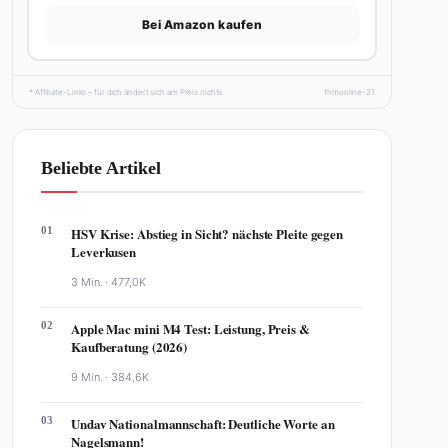
Bei Amazon kaufen
* Affiliate-Links – für dich ändert sich am Preis nichts.
fhmonline-21
Beliebte Artikel
01
HSV Krise: Abstieg in Sicht? nächste Pleite gegen
Leverkusen
3 Min. ·
477,0K
02
Apple Mac mini M4 Test: Leistung, Preis &
Kaufberatung (2026)
9 Min. ·
384,6K
03
Undav Nationalmannschaft: Deutliche Worte an
Nagelsmann!