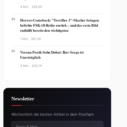
4 Min. ·
358,6K
04
Horror-Comeback: "Terrifier 3"-Macher bringen
beliebte FSK-18-Reihe zurück – und das erste Bild
enthüllt bereits den wichtigsten
1 Min. ·
381,5K
05
Verona Pooth Sohn Dubai: Ihre Sorge ist
Unerträglich
4 Min. ·
439,7K
Newsletter
Wöchentlich die besten Artikel in dein Postfach.