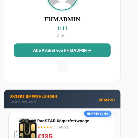
FHMADMIN
1113
Artikel
Alle Artikel von FHMADMIN →
UNSERE EMPFEHLUNGEN
amazon
Passend zum Artikel
EMPFEHLUNG
RunSTAR Körperfettwaage
★
★
★
★
★
4.5 (4500)
€135