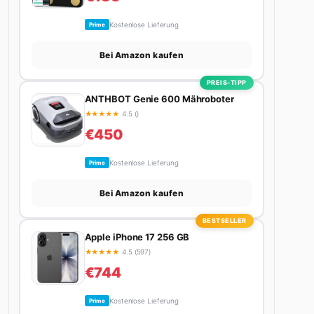
Kostenlose Lieferung
Prime
Bei Amazon kaufen
PREIS-TIPP
ANTHBOT Genie 600 Mähroboter
★
★
★
★
★
4.5 ()
€450
Kostenlose Lieferung
Prime
Bei Amazon kaufen
BESTSELLER
Apple iPhone 17 256 GB
★
★
★
★
★
4.5 (597)
€744
Kostenlose Lieferung
Prime