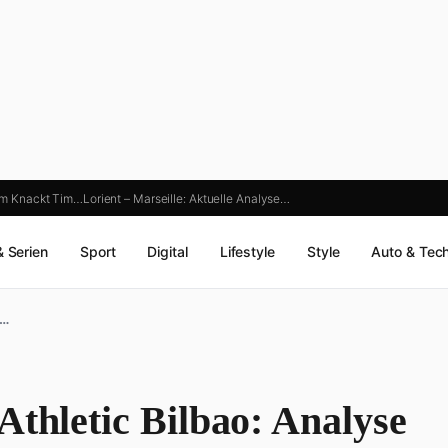
com Knackt Tim…
Lorient – Marseille: Aktuelle Analyse…
& Serien
Sport
Digital
Lifestyle
Style
Auto & Tec
e…
Athletic Bilbao: Analyse