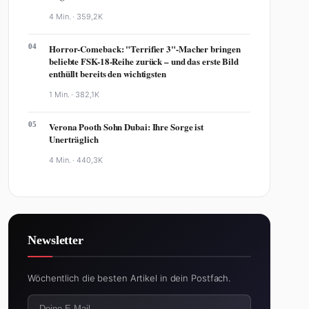
4 Min. ·
359,2K
04
Horror-Comeback: "Terrifier 3"-Macher bringen
beliebte FSK-18-Reihe zurück – und das erste Bild
enthüllt bereits den wichtigsten
1 Min. ·
382,1K
05
Verona Pooth Sohn Dubai: Ihre Sorge ist
Unerträglich
4 Min. ·
440,3K
Newsletter
Wöchentlich die besten Artikel in dein Postfach.