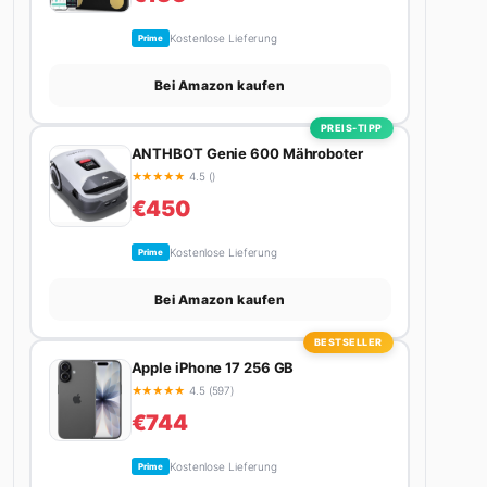
Kostenlose Lieferung
Prime
Bei Amazon kaufen
PREIS-TIPP
ANTHBOT Genie 600 Mähroboter
★
★
★
★
★
4.5 ()
€450
Kostenlose Lieferung
Prime
Bei Amazon kaufen
BESTSELLER
Apple iPhone 17 256 GB
★
★
★
★
★
4.5 (597)
€744
Kostenlose Lieferung
Prime