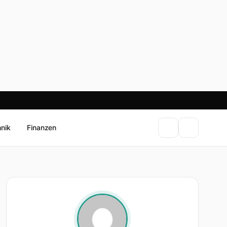
…
hnik
Finanzen