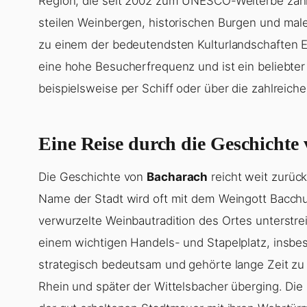
Region, die seit 2002 zum UNESCO-Welterbe zählt.
steilen Weinbergen, historischen Burgen und male
zu einem der bedeutendsten Kulturlandschaften Eu
eine hohe Besucherfrequenz und ist ein beliebte
beispielsweise per Schiff oder über die zahlre
Eine Reise durch die Geschichte
Die Geschichte von
Bacharach
reicht weit zurüc
Name der Stadt wird oft mit dem Weingott Bacchus
verwurzelte Weinbautradition des Ortes unterstrei
einem wichtigen Handels- und Stapelplatz, insbe
strategisch bedeutsam und gehörte lange Zeit zu K
Rhein und später der Wittelsbacher überging. Die 