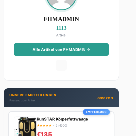
FHMADMIN
1113
Artikel
Alle Artikel von FHMADMIN →
UNSERE EMPFEHLUNGEN
amazon
Passend zum Artikel
EMPFEHLUNG
RunSTAR Körperfettwaage
★
★
★
★
★
4.5 (4500)
€135