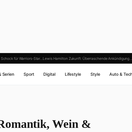
 Schock für Warriors-Star…
Lewis Hamilton Zukunft: Überraschende Ankündigung
& Serien
Sport
Digital
Lifestyle
Style
Auto & Tec
Romantik, Wein &