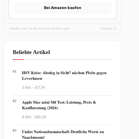
Bei Amazon kaufen
* Affiliate-Links – für dich ändert sich am Preis nichts.
fhmonline-21
Beliebte Artikel
01
HSV Krise: Abstieg in Sicht? nächste Pleite gegen
Leverkusen
3 Min. ·
477,7K
02
Apple Mac mini M4 Test: Leistung, Preis &
Kaufberatung (2026)
9 Min. ·
385,2K
03
Undav Nationalmannschaft: Deutliche Worte an
Nagelsmann!