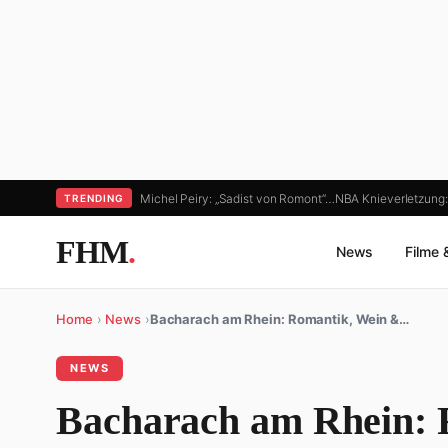
Michel Peiry: „Sadist von Romont“…
NBA Knieverletzung:
TRENDING
FHM
.
News
Filme 
Home
›
News
›
Bacharach am Rhein: Romantik, Wein &…
NEWS
Bacharach am Rhein: 