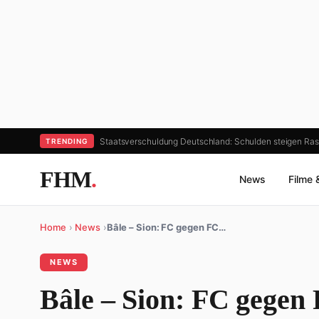
Staatsverschuldung Deutschland: Schulden steigen Ras
TRENDING
FHM
.
News
Filme 
Home
›
News
›
Bâle – Sion: FC gegen FC…
NEWS
Bâle – Sion: FC gegen 