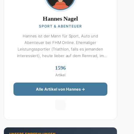
Hannes Nagel
SPORT & ABENTEUER
Hannes ist der Mann für Sport, Auto und
Abenteuer bei FHM Online. Ehemaliger
Leistungssportler (Triathlon, falls es jemanden
interessiert), heute lieber auf dem Rennrad, im
Fitnessstudio oder beim Kochen am Smoker. Sein
1596
Wissen über Sport ist enzyklopädisch: Egal ob
Artikel
Bundesliga-Analyse, Formel 1, UFC oder Olympia –
Hannes liefert fundierte Einschätzungen mit der
Leidenschaft eines echten Fans. Aber Sport ist
Alle Artikel von Hannes →
nur die halbe Miete: Hannes ist auch unser Auto-
Experte. Vom Elektro-SUV bis zum Oldtimer-
Projekt hat er alles schon gefahren, zerlegt oder
beides. Seine Roadtrip-Guides und Grillrezepte
gehören zu den beliebtesten Artikeln auf der
Seite. Wenn Hannes mal nicht über Sport oder