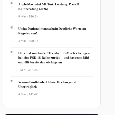
02
Apple Mac mini M4 Test: Leistung, Preis &
Kaufberatung (2026)
9 Min. ·
386,3K
03
Undav Nationalmannschaft: Deutliche Worte an
Nagelsmann!
4 Min. ·
360,3K
04
Horror-Comeback: "Terrifier 3"-Macher bringen
beliebte FSK-18-Reihe zurück – und das erste Bild
enthüllt bereits den wichtigsten
1 Min. ·
383,2K
05
Verona Pooth Sohn Dubai: Ihre Sorge ist
Unerträglich
4 Min. ·
441,4K