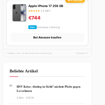
BESTSELLER
Apple iPhone 17 256 GB
★
★
★
★
★
4.5 (597)
€744
Kostenlose Lieferung
Prime
Bei Amazon kaufen
* Affiliate-Links – für dich ändert sich am Preis nichts.
fhmonline-21
Beliebte Artikel
01
HSV Krise: Abstieg in Sicht? nächste Pleite gegen
Leverkusen
3 Min. ·
479,1K