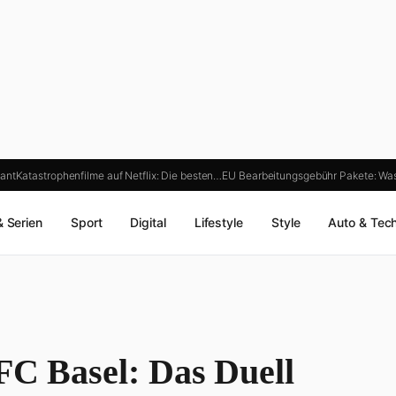
ant
Katastrophenfilme auf Netflix: Die besten…
EU Bearbeitungsgebühr Pakete: Wa
& Serien
Sport
Digital
Lifestyle
Style
Auto & Tec
FC Basel: Das Duell