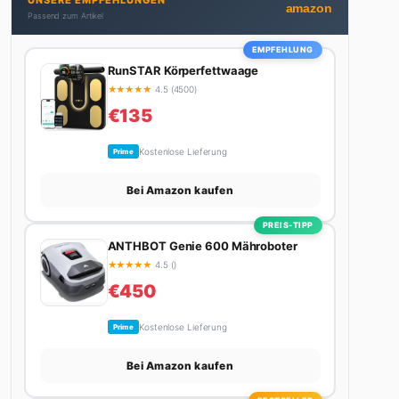
UNSERE EMPFEHLUNGEN
Autos schreibt, plant er den nächsten Abenteuer-
amazon
Passend zum Artikel
Trip – sei es ein Wochenende in den Bergen, eine
Motorradtour durch die Alpen oder der jährliche
EMPFEHLUNG
Campingtrip mit den Jungs. Sein Credo: Das Leben
RunSTAR Körperfettwaage
ist zu kurz für langweilige Wochenenden.
★
★
★
★
★
4.5 (4500)
€135
Kostenlose Lieferung
Prime
Bei Amazon kaufen
PREIS-TIPP
ANTHBOT Genie 600 Mähroboter
★
★
★
★
★
4.5 ()
€450
Kostenlose Lieferung
Prime
Bei Amazon kaufen