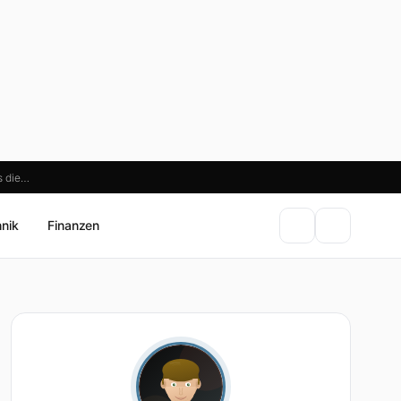
s die…
hnik
Finanzen