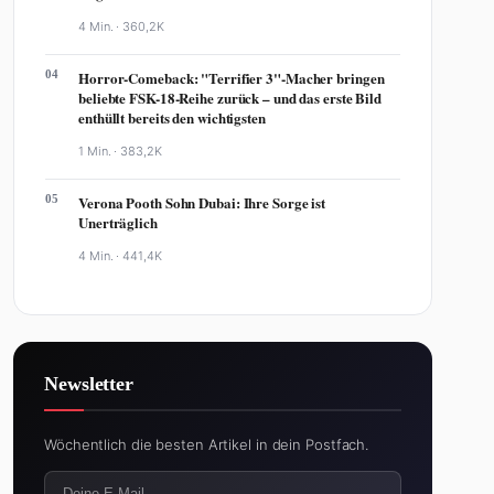
4 Min. ·
360,2K
04
Horror-Comeback: "Terrifier 3"-Macher bringen
beliebte FSK-18-Reihe zurück – und das erste Bild
enthüllt bereits den wichtigsten
1 Min. ·
383,2K
05
Verona Pooth Sohn Dubai: Ihre Sorge ist
Unerträglich
4 Min. ·
441,4K
Newsletter
Wöchentlich die besten Artikel in dein Postfach.