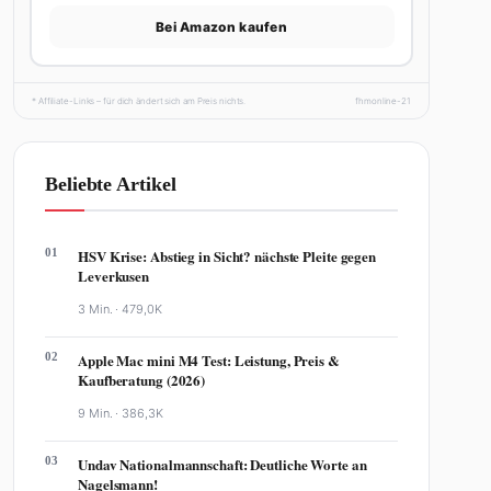
Bei Amazon kaufen
* Affiliate-Links – für dich ändert sich am Preis nichts.
fhmonline-21
Beliebte Artikel
01
HSV Krise: Abstieg in Sicht? nächste Pleite gegen
Leverkusen
3 Min. ·
479,0K
02
Apple Mac mini M4 Test: Leistung, Preis &
Kaufberatung (2026)
9 Min. ·
386,3K
03
Undav Nationalmannschaft: Deutliche Worte an
Nagelsmann!