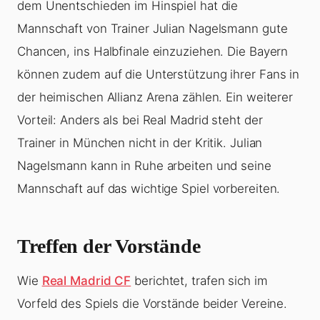
dem Unentschieden im Hinspiel hat die
Mannschaft von Trainer Julian Nagelsmann gute
Chancen, ins Halbfinale einzuziehen. Die Bayern
können zudem auf die Unterstützung ihrer Fans in
der heimischen Allianz Arena zählen. Ein weiterer
Vorteil: Anders als bei Real Madrid steht der
Trainer in München nicht in der Kritik. Julian
Nagelsmann kann in Ruhe arbeiten und seine
Mannschaft auf das wichtige Spiel vorbereiten.
Treffen der Vorstände
Wie
Real Madrid CF
berichtet, trafen sich im
Vorfeld des Spiels die Vorstände beider Vereine.