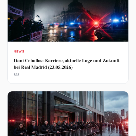
NEWS
Dani Ceballos: Karriere, aktuelle Lage und Zukunft
bei Real Madrid (23.05.2026)
818