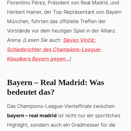
Florentino Pérez, Präsident von Real Madrid, und
Herbert Hainer, der Top-Repräsentant von Bayern
München, führten das offizielle Treffen der
Vorstände vor dem heutigen Spiel in der Allianz
Arena.
(Lesen Sie auch:
Slavko Vinčić:
Schiedsrichter des Champions-League-
Klassikers Bayern gegen…
)
Bayern – Real Madrid
: Was
bedeutet das?
Das Champions-League-Viertelfinale zwischen
bayern – real madrid
ist nicht nur ein sportliches
Highlight, sondern auch ein Gradmesser für die