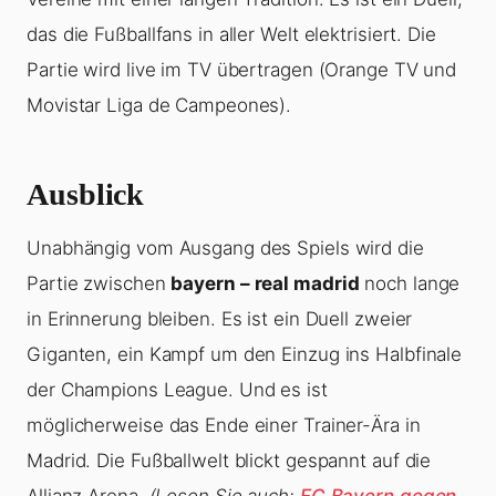
das die Fußballfans in aller Welt elektrisiert. Die
Partie wird live im TV übertragen (Orange TV und
Movistar Liga de Campeones).
Ausblick
Unabhängig vom Ausgang des Spiels wird die
Partie zwischen
bayern – real madrid
noch lange
in Erinnerung bleiben. Es ist ein Duell zweier
Giganten, ein Kampf um den Einzug ins Halbfinale
der Champions League. Und es ist
möglicherweise das Ende einer Trainer-Ära in
Madrid. Die Fußballwelt blickt gespannt auf die