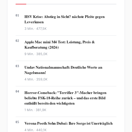
01
HSV Krise: Abstieg in Sicht? nächste Pleite gegen
Leverkusen
3 Min. ·
477,5K
02
Apple Mac mini M4 Test: Leistung, Preis &
Kaufberatung (2026)
9 Min. ·
385,0K
03
Undav Nationalmannschaft: Deutliche Worte an
Nagelsmann!
4 Min. ·
359,0K
04
Horror-Comeback: "Terrifier 3"-Macher bringen
beliebte FSK-18-Reihe zurück – und das erste Bild
enthüllt bereits den wichtigsten
1 Min. ·
381,9K
05
Verona Pooth Sohn Dubai: Ihre Sorge ist Unerträglich
4 Min. ·
440,1K