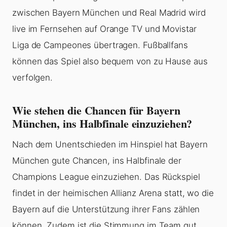
zwischen Bayern München und Real Madrid wird
live im Fernsehen auf Orange TV und Movistar
Liga de Campeones übertragen. Fußballfans
können das Spiel also bequem von zu Hause aus
verfolgen.
Wie stehen die Chancen für Bayern
München, ins Halbfinale einzuziehen?
Nach dem Unentschieden im Hinspiel hat Bayern
München gute Chancen, ins Halbfinale der
Champions League einzuziehen. Das Rückspiel
findet in der heimischen Allianz Arena statt, wo die
Bayern auf die Unterstützung ihrer Fans zählen
können. Zudem ist die Stimmung im Team gut.