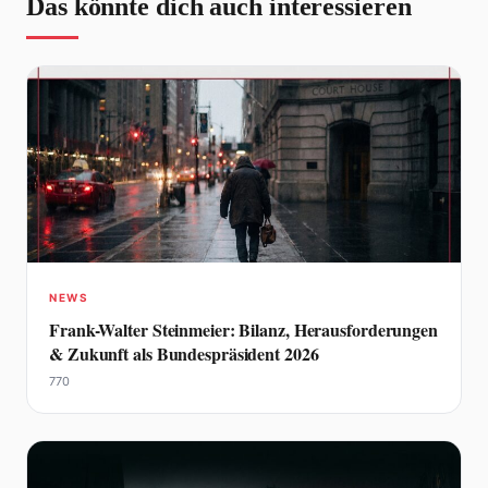
Das könnte dich auch interessieren
NEWS
Frank-Walter Steinmeier: Bilanz, Herausforderungen
& Zukunft als Bundespräsident 2026
770