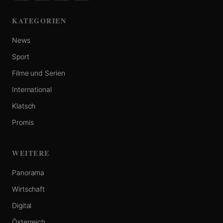
KATEGORIEN
News
Sport
Filme und Serien
International
Klatsch
Promis
WEITERE
Panorama
Wirtschaft
Digital
Österreich