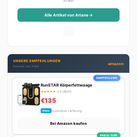
Artikel
das Leben schöner macht: von Interior Design und
Reise-Tipps über Food-Trends bis hin zu
Beziehungsratgebern, die auch Männer gerne lesen.
Alle Artikel von Ariane →
Ihre Geheimwaffe: Sie weiß genau, was Frauen an
Männern wirklich cool finden – und was absolut gar
nicht geht. Privat ist Ariane begeisterte Yoga-
Praktizierende, Serien-Junkie (aktuell: alles auf
Netflix) und auf der ewigen Suche nach dem besten
Brunch-Spot der Stadt. Ihre Interior-Tipps basieren
UNSERE EMPFEHLUNGEN
auf echter Erfahrung – ihre Wohnung wurde schon
amazon
Passend zum Artikel
zweimal in Design-Blogs gefeatured.
EMPFEHLUNG
RunSTAR Körperfettwaage
★
★
★
★
★
4.5 (4500)
€135
Kostenlose Lieferung
Prime
Bei Amazon kaufen
PREIS-TIPP