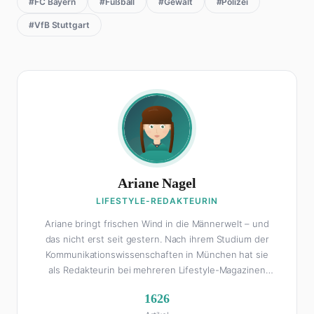
#FC Bayern
#Fußball
#Gewalt
#Polizei
#VfB Stuttgart
Ariane Nagel
LIFESTYLE-REDAKTEURIN
Ariane bringt frischen Wind in die Männerwelt – und
das nicht erst seit gestern. Nach ihrem Studium der
Kommunikationswissenschaften in München hat sie
als Redakteurin bei mehreren Lifestyle-Magazinen
gearbeitet, bevor sie zum FHM-Team gestoßen ist.
1626
Als Lifestyle-Redakteurin schreibt sie über alles, was