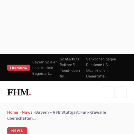
Sichtschutz
Sanktionen gegen
Bayern Spieler
Balkon: 5
Russland: US-
Lob: Musiala
TRENDING
Trend-Ideen
Ölsanktionen:
Begeistert…
für…
Dauerhafte…
FHM
.
Home
›
News
›
Bayern – VFB Stuttgart: Fan-Krawalle
überschatten…
NEWS