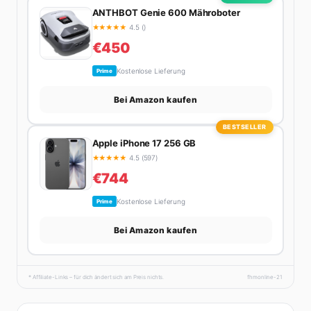
ANTHBOT Genie 600 Mähroboter
★
★
★
★
★
4.5 ()
€450
Kostenlose Lieferung
Prime
Bei Amazon kaufen
BESTSELLER
Apple iPhone 17 256 GB
★
★
★
★
★
4.5 (597)
€744
Kostenlose Lieferung
Prime
Bei Amazon kaufen
* Affiliate-Links – für dich ändert sich am Preis nichts.
fhmonline-21