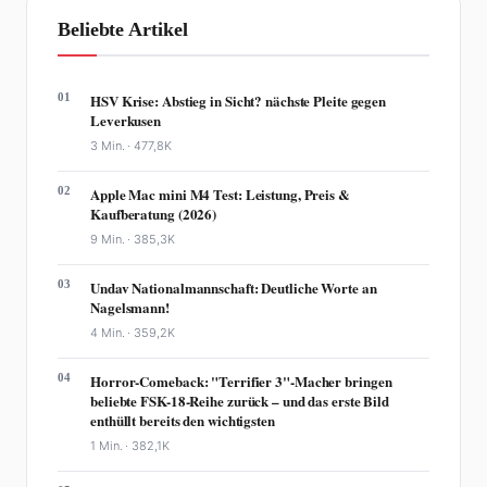
Beliebte Artikel
01
HSV Krise: Abstieg in Sicht? nächste Pleite gegen
Leverkusen
3 Min. ·
477,8K
02
Apple Mac mini M4 Test: Leistung, Preis &
Kaufberatung (2026)
9 Min. ·
385,3K
03
Undav Nationalmannschaft: Deutliche Worte an
Nagelsmann!
4 Min. ·
359,2K
04
Horror-Comeback: "Terrifier 3"-Macher bringen
beliebte FSK-18-Reihe zurück – und das erste Bild
enthüllt bereits den wichtigsten
1 Min. ·
382,1K