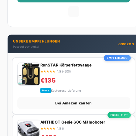
UNSERE EMPFEHLUNGEN
amazon
Passend zum Artikel
EMPFEHLUNG
RunSTAR Körperfettwaage
★
★
★
★
★
4.5 (4500)
€135
Kostenlose Lieferung
Prime
Bei Amazon kaufen
PREIS-TIPP
ANTHBOT Genie 600 Mähroboter
★
★
★
★
★
4.5 ()