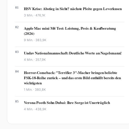
01
HSV Krise: Abstieg in Sicht? nächste Pleite gegen Leverkusen
3 Min. ·
476,1K
02
Apple Mac mini M4 Test: Leistung, Preis & Kaufberatung
(2026)
9 Min. ·
383,9K
03
Undav Nationalmannschaft: Deutliche Worte an Nagelsmann!
4 Min. ·
357,9K
04
Horror-Comeback: "Terrifier 3"-Macher bringen beliebte
FSK-18-Reihe zurück – und das erste Bild enthüllt bereits den
wichtigsten
1 Min. ·
380,8K
05
Verona Pooth Sohn Dubai: Ihre Sorge ist Unerträglich
4 Min. ·
438,9K