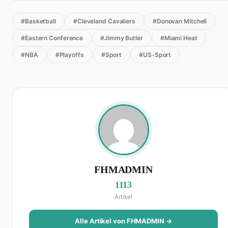
#Basketball
#Cleveland Cavaliers
#Donovan Mitchell
#Eastern Conference
#Jimmy Butler
#Miami Heat
#NBA
#Playoffs
#Sport
#US-Sport
FHMADMIN
1113
Artikel
Alle Artikel von FHMADMIN →