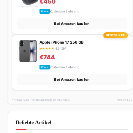
€450
Kostenlose Lieferung
Prime
Bei Amazon kaufen
BESTSELLER
Apple iPhone 17 256 GB
★
★
★
★
★
4.5 (597)
€744
Kostenlose Lieferung
Prime
Bei Amazon kaufen
* Affiliate-Links – für dich ändert sich am Preis nichts.
fhmonline-21
Beliebte Artikel