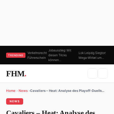
Jobausstieg: Mit
Verkehrsrecht
Lok Leipzig Siegtor:
diesen Tricks
TRENDING
Führerschein
Mega-Wirbel um…
können…
FHM
.
Home
›
News
›
Cavaliers – Heat: Analyse des Playoff-Duells…
NEWS
Cavaliers – Heat: Analyse des