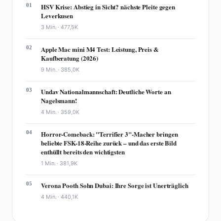
01
HSV Krise: Abstieg in Sicht? nächste Pleite gegen
Leverkusen
3 Min. ·
477,5K
02
Apple Mac mini M4 Test: Leistung, Preis &
Kaufberatung (2026)
9 Min. ·
385,0K
03
Undav Nationalmannschaft: Deutliche Worte an
Nagelsmann!
4 Min. ·
359,0K
04
Horror-Comeback: "Terrifier 3"-Macher bringen
beliebte FSK-18-Reihe zurück – und das erste Bild
enthüllt bereits den wichtigsten
1 Min. ·
381,9K
05
Verona Pooth Sohn Dubai: Ihre Sorge ist Unerträglich
4 Min. ·
440,1K