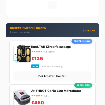
Männern wirklich cool finden – und was absolut gar
nicht geht. Privat ist Ariane begeisterte Yoga-
Praktizierende, Serien-Junkie (aktuell: alles auf
Netflix) und auf der ewigen Suche nach dem besten
Brunch-Spot der Stadt. Ihre Interior-Tipps basieren
UNSERE EMPFEHLUNGEN
auf echter Erfahrung – ihre Wohnung wurde schon
amazon
Passend zum Artikel
zweimal in Design-Blogs gefeatured.
EMPFEHLUNG
RunSTAR Körperfettwaage
★
★
★
★
★
4.5 (4500)
€135
Kostenlose Lieferung
Prime
Bei Amazon kaufen
PREIS-TIPP
ANTHBOT Genie 600 Mähroboter
★
★
★
★
★
4.5 ()
€450