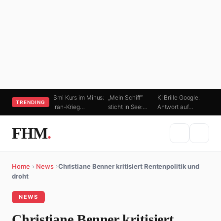
Smi Kurs im Minus:
„Mein Schiff“
KI Brille Google:
TRENDING
Iran-Krieg…
sticht in See:…
Antwort auf…
FHM
.
Home
›
News
›
Christiane Benner kritisiert Rentenpolitik und
droht
NEWS
Christiane Benner kritisiert