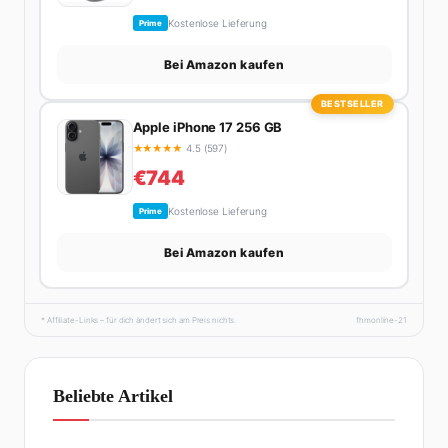
Kostenlose Lieferung
Prime
Bei Amazon kaufen
BESTSELLER
Apple iPhone 17 256 GB
★
★
★
★
★
4.5 (597)
€744
Kostenlose Lieferung
Prime
Bei Amazon kaufen
* Affiliate-Links – für dich ändert sich am Preis nichts.
fhmonline-21
Beliebte Artikel