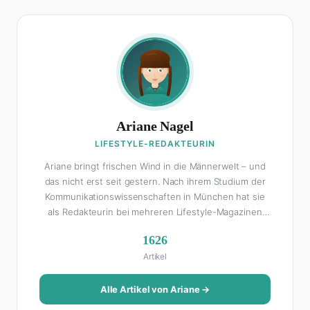
Ariane Nagel
LIFESTYLE-REDAKTEURIN
Ariane bringt frischen Wind in die Männerwelt – und
das nicht erst seit gestern. Nach ihrem Studium der
Kommunikationswissenschaften in München hat sie
als Redakteurin bei mehreren Lifestyle-Magazinen
gearbeitet, bevor sie zum FHM-Team gestoßen ist.
1626
Als Lifestyle-Redakteurin schreibt sie über alles, was
Artikel
das Leben schöner macht: von Interior Design und
Reise-Tipps über Food-Trends bis hin zu
Beziehungsratgebern, die auch Männer gerne lesen.
Alle Artikel von Ariane →
Ihre Geheimwaffe: Sie weiß genau, was Frauen an