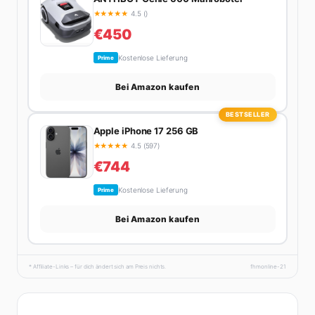
★
★
★
★
★
4.5 ()
€450
Kostenlose Lieferung
Prime
Bei Amazon kaufen
BESTSELLER
Apple iPhone 17 256 GB
★
★
★
★
★
4.5 (597)
€744
Kostenlose Lieferung
Prime
Bei Amazon kaufen
* Affiliate-Links – für dich ändert sich am Preis nichts.
fhmonline-21