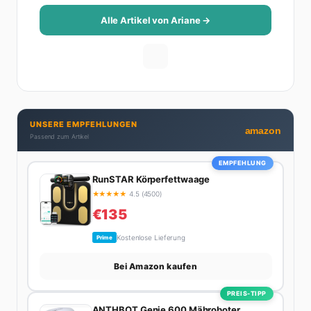
Reise-Tipps über Food-Trends bis hin zu
Beziehungsratgebern, die auch Männer gerne lesen.
Alle Artikel von Ariane →
Ihre Geheimwaffe: Sie weiß genau, was Frauen an
Männern wirklich cool finden – und was absolut gar
nicht geht. Privat ist Ariane begeisterte Yoga-
Praktizierende, Serien-Junkie (aktuell: alles auf
Netflix) und auf der ewigen Suche nach dem besten
Brunch-Spot der Stadt. Ihre Interior-Tipps basieren
UNSERE EMPFEHLUNGEN
auf echter Erfahrung – ihre Wohnung wurde schon
amazon
Passend zum Artikel
zweimal in Design-Blogs gefeatured.
EMPFEHLUNG
RunSTAR Körperfettwaage
★
★
★
★
★
4.5 (4500)
€135
Kostenlose Lieferung
Prime
Bei Amazon kaufen
PREIS-TIPP
ANTHBOT Genie 600 Mähroboter