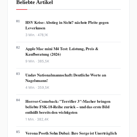
Beliebte Artikel
01
HSV Krise: Abstieg in Sicht? nächste Pleite gegen
Leverkusen
3 Min. ·
478,1K
02
Apple Mac mini M4 Test: Leistung, Preis &
Kaufberatung (2026)
9 Min. ·
385,5K
03
Undav Nationalmannschaft: Deutliche Worte an
Nagelsmann!
4 Min. ·
359,5K
04
Horror-Comeback: "Terrifier 3"-Macher bringen
beliebte FSK-18-Reihe zurück – und das erste Bild
enthüllt bereits den wichtigsten
1 Min. ·
382,4K
05
Verona Pooth Sohn Dubai: Ihre Sorge ist Unerträglich