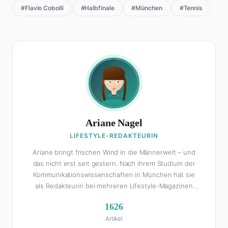
#Flavio Cobolli
#Halbfinale
#München
#Tennis
Ariane Nagel
LIFESTYLE-REDAKTEURIN
Ariane bringt frischen Wind in die Männerwelt – und
das nicht erst seit gestern. Nach ihrem Studium der
Kommunikationswissenschaften in München hat sie
als Redakteurin bei mehreren Lifestyle-Magazinen
gearbeitet, bevor sie zum FHM-Team gestoßen ist.
1626
Als Lifestyle-Redakteurin schreibt sie über alles, was
Artikel
das Leben schöner macht: von Interior Design und