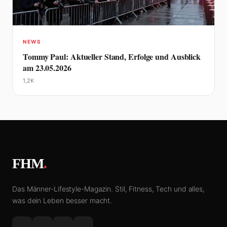
NEWS
Tommy Paul: Aktueller Stand, Erfolge und Ausblick
am 23.05.2026
1,2K
FHM
.
Das Männer-Lifestyle-Magazin. Stil, Fitness, Tech und alles,
was dein Leben besser macht.