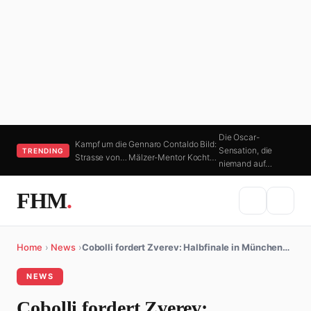
Die Oscar-
Kampf um die
Gennaro Contaldo Bild:
Sensation, die
TRENDING
Strasse von…
Mälzer-Mentor Kocht…
niemand auf…
FHM
.
Home
›
News
›
Cobolli fordert Zverev: Halbfinale in München…
NEWS
Cobolli fordert Zverev: