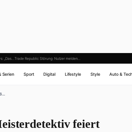
s: „Das…
Trade Republic Störung: Nutzer melden…
& Serien
Sport
Digital
Lifestyle
Style
Auto & Tec
26…
isterdetektiv feiert