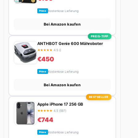
Kostenlose Lieferung
Prime
Bei Amazon kaufen
PREIS-TIPP
ANTHBOT Genie 600 Mähroboter
★
★
★
★
★
4.5 ()
€450
Kostenlose Lieferung
Prime
Bei Amazon kaufen
BESTSELLER
Apple iPhone 17 256 GB
★
★
★
★
★
4.5 (597)
€744
Kostenlose Lieferung
Prime