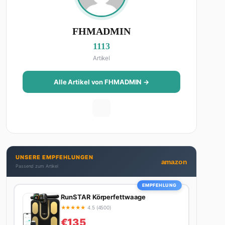
FHMADMIN
1113
Artikel
Alle Artikel von FHMADMIN →
UNSERE EMPFEHLUNGEN
amazon
Passend zum Artikel
EMPFEHLUNG
RunSTAR Körperfettwaage
★
★
★
★
★
4.5 (4500)
€135