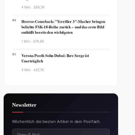
4 Min. ·
356,7K
04
Horror-Comeback: "Terrifier 3"-Macher bringen
beliebte FSK-18-Reihe zurück – und das erste Bild
enthüllt bereits den wichtigsten
1 Min. ·
379,6K
05
Verona Pooth Sohn Dubai: Ihre Sorge ist
Unerträglich
4 Min. ·
437,7K
Newsletter
Wöchentlich die besten Artikel in dein Postfach.