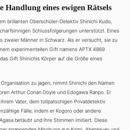
de Handlung eines ewigen Rätsels
m brillanten Oberschüler-Detektiv Shinichi Kudo,
scharfsinnigen Schlussfolgerungen unterstützt. Eines
 zweier Männer in Schwarz. Als er versucht, sie zu
 einem experimentellen Gift namens APTX 4869
das Gift Shinichis Körper auf die Größe eines
 Organisation zu jagen, nimmt Shinichi den Namen
toren Arthur Conan Doyle und Edogawa Ranpo. Er
ihrem Vater, dem tollpatschigen Privatdetektiv
 unzählige Fälle, indem er Kogoro oder andere
Agasa betäubt und ihre Stimmen imitiert. Diese
einer spannenden Mischung aus Krimi, Abenteuer und