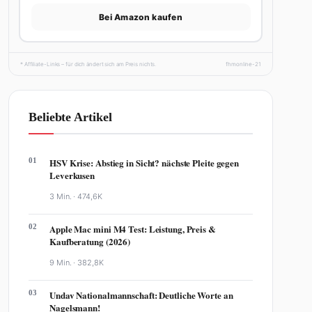
Bei Amazon kaufen
* Affiliate-Links – für dich ändert sich am Preis nichts.
fhmonline-21
Beliebte Artikel
01
HSV Krise: Abstieg in Sicht? nächste Pleite gegen
Leverkusen
3 Min. ·
474,6K
02
Apple Mac mini M4 Test: Leistung, Preis &
Kaufberatung (2026)
9 Min. ·
382,8K
03
Undav Nationalmannschaft: Deutliche Worte an
Nagelsmann!