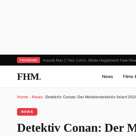
Airpods Max 2 Test: Lohnt…
Wolke Hegenbarth Fake New
TRENDING
FHM
.
News
Filme 
Home
›
News
›
Detektiv Conan: Der Meisterdetektiv feiert 20
NEWS
Detektiv Conan: Der Me