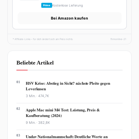
Kostenlose Lieferung
Prime
Bei Amazon kaufen
* Affiliate-Links – für dich ändert sich am Preis nichts.
fhmonline-21
Beliebte Artikel
01
HSV Krise: Abstieg in Sicht? nächste Pleite gegen
Leverkusen
3 Min. ·
474,7K
02
Apple Mac mini M4 Test: Leistung, Preis &
Kaufberatung (2026)
9 Min. ·
382,8K
03
Undav Nationalmannschaft: Deutliche Worte an