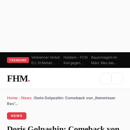
Verbrenner Verbot
Holstein – FCN:
Bauernregeln im
TRENDING
EU: IG Metall…
Kiel gegen…
März: Was das…
FHM
.
Home
›
News
›
Doris Golpashin: Comeback von „Kommissar
Rex“…
NEWS
Doris Golpashin: Comeback von