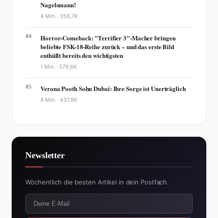
Nagelsmann!
4 Min. ·
356,7K
04
Horror-Comeback: "Terrifier 3"-Macher bringen
beliebte FSK-18-Reihe zurück – und das erste Bild
enthüllt bereits den wichtigsten
1 Min. ·
379,6K
05
Verona Pooth Sohn Dubai: Ihre Sorge ist Unerträglich
4 Min. ·
437,8K
Newsletter
Wöchentlich die besten Artikel in dein Postfach.