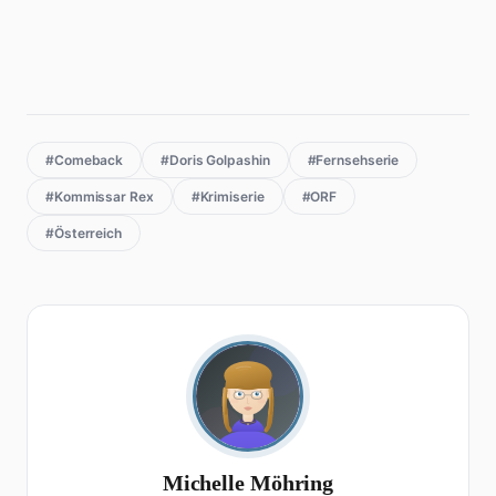
#Comeback
#Doris Golpashin
#Fernsehserie
#Kommissar Rex
#Krimiserie
#ORF
#Österreich
Michelle Möhring