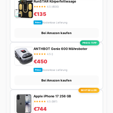
RunSTAR Körperfettwaage
★
★
★
★
★
4.5 (4500)
€135
Kostenlose Lieferung
Prime
Bei Amazon kaufen
PREIS-TIPP
ANTHBOT Genie 600 Mähroboter
★
★
★
★
★
4.5 ()
€450
Kostenlose Lieferung
Prime
Bei Amazon kaufen
BESTSELLER
Apple iPhone 17 256 GB
★
★
★
★
★
4.5 (597)
€744