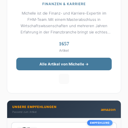
FINANZEN & KARRIERE
Michelle ist die Finanz- und Karriere-Expertin im
FHM-Team. Mit einem Masterabschluss in
Wirtschaftswissenschaften und mehreren Jahren
Erfahrung in der Finanzbranche bringt sie echtes
Fachwissen in ihre Artikel ein. Aber keine Sorge: Bei
1657
Michelle klingt Altersvorsorge nicht wie eine
Artikel
Steuererklärung. Ihre Stärke liegt darin, komplexe
Finanzthemen so aufzubereiten, dass sie jeder
versteht – ohne Fachchinesisch, dafür mit konkreten
Alle Artikel von Michelle →
Tipps zum Umsetzen. Von ETF-Strategien über
Gehaltsverhandlungen bis hin zu Steuertricks:
Michelle hat den Durchblick und teilt ihn gerne.
Außerdem schreibt sie über Karriere-Themen,
Produktivitäts-Hacks und die Frage, wie man Job und
Privatleben unter einen Hut bekommt. Privat ist sie
UNSERE EMPFEHLUNGEN
bekennende Kaffee-Süchtige (3+ Tassen am Tag,
amazon
Passend zum Artikel
Minimum), Podcast-Hörerin und verbringt ihre
Wochenenden am liebsten in der Natur oder auf dem
EMPFEHLUNG
nächsten Flohmarkt.