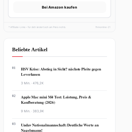
Bei Amazon kaufen
* Affiliate-Links – für dich ändert sich am Preis nichts.
fhmonline-21
Beliebte Artikel
01
HSV Krise: Abstieg in Sicht? nächste Pleite gegen
Leverkusen
3 Min. ·
476,2K
02
Apple Mac mini M4 Test: Leistung, Preis &
Kaufberatung (2026)
9 Min. ·
383,9K
03
Undav Nationalmannschaft: Deutliche Worte an
Nagelsmann!