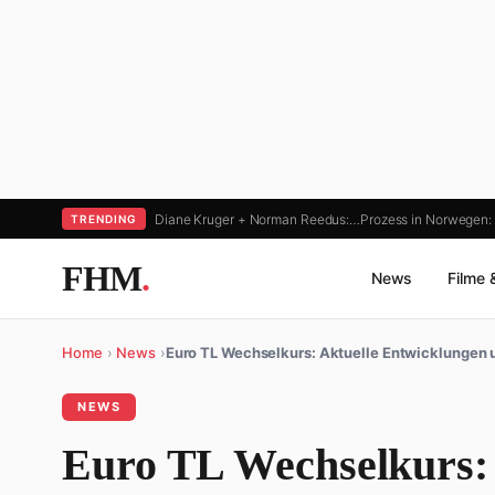
Diane Kruger + Norman Reedus:…
Prozess in Norwegen:
TRENDING
FHM
.
News
Filme 
Home
›
News
›
Euro TL Wechselkurs: Aktuelle Entwicklungen
NEWS
Euro TL Wechselkurs: