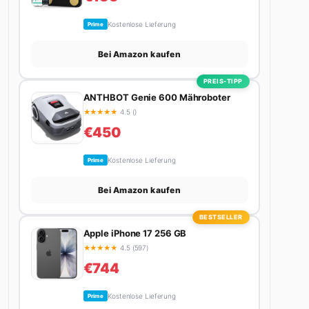
Kostenlose Lieferung
Prime
Bei Amazon kaufen
PREIS-TIPP
ANTHBOT Genie 600 Mähroboter
★
★
★
★
★
4.5 ()
€450
Kostenlose Lieferung
Prime
Bei Amazon kaufen
BESTSELLER
Apple iPhone 17 256 GB
★
★
★
★
★
4.5 (597)
€744
Kostenlose Lieferung
Prime