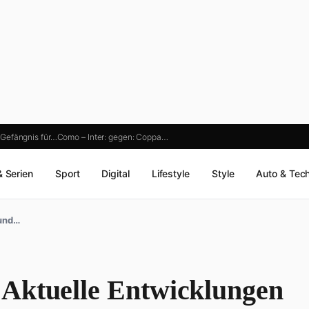
 Gefängnis für…
Como – Inter: gegen: Coppa…
& Serien
Sport
Digital
Lifestyle
Style
Auto & Tec
 und…
 Aktuelle Entwicklungen