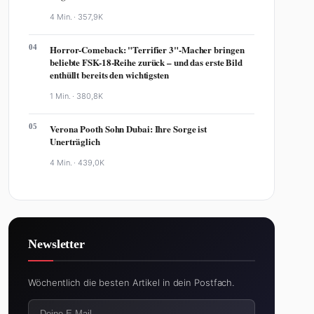
4 Min. ·
357,9K
04
Horror-Comeback: "Terrifier 3"-Macher bringen
beliebte FSK-18-Reihe zurück – und das erste Bild
enthüllt bereits den wichtigsten
1 Min. ·
380,8K
05
Verona Pooth Sohn Dubai: Ihre Sorge ist
Unerträglich
4 Min. ·
439,0K
Newsletter
Wöchentlich die besten Artikel in dein Postfach.