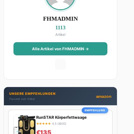
FHMADMIN
1113
Artikel
Alle Artikel von FHMADMIN →
UNSERE EMPFEHLUNGEN
amazon
Passend zum Artikel
EMPFEHLUNG
RunSTAR Körperfettwaage
★
★
★
★
★
4.5 (4500)
€135