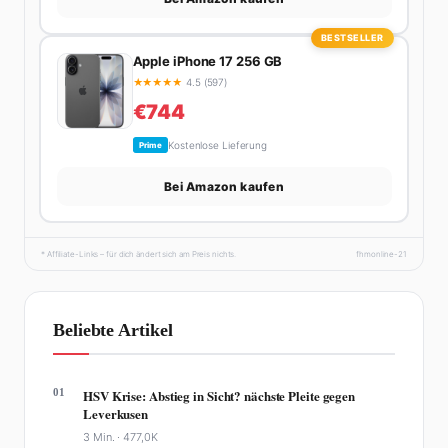
BESTSELLER
Apple iPhone 17 256 GB
★
★
★
★
★
4.5 (597)
€744
Kostenlose Lieferung
Prime
Bei Amazon kaufen
* Affiliate-Links – für dich ändert sich am Preis nichts.
fhmonline-21
Beliebte Artikel
01
HSV Krise: Abstieg in Sicht? nächste Pleite gegen
Leverkusen
3 Min. ·
477,0K