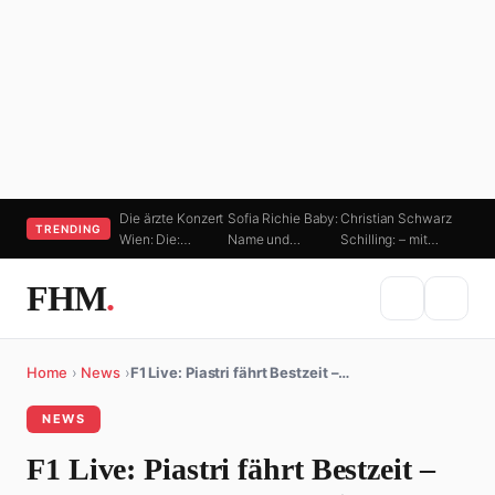
Die ärzte Konzert
Sofia Richie Baby:
Christian Schwarz
TRENDING
Wien: Die:…
Name und…
Schilling: – mit…
FHM
.
Home
›
News
›
F1 Live: Piastri fährt Bestzeit –…
NEWS
F1 Live: Piastri fährt Bestzeit –