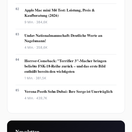
02
Apple Mac mini M4 Test: Leistung, Preis &
Kaufberatung (2026)
9 Min. ·
384,6K
03
Undav Nationalmannschaft: Deutliche Worte an
Nagelsmann!
4 Min. ·
358,6K
04
Horror-Comeback: "Terrifier 3"-Macher bringen
beliebte FSK-18-Reihe zurück – und das erste Bild
enthüllt bereits den wichtigsten
1 Min. ·
381,5K
05
Verona Pooth Sohn Dubai: Ihre Sorge ist Unerträglich
4 Min. ·
439,7K
Newsletter