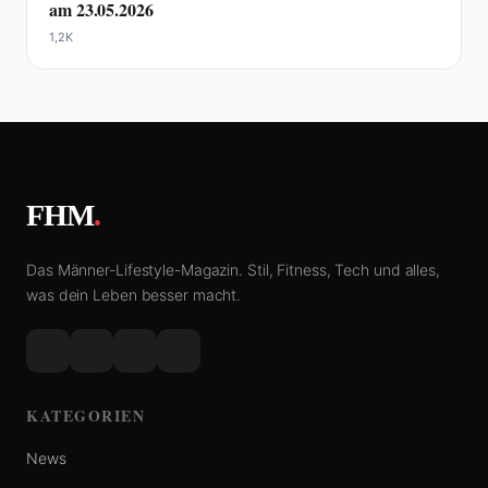
am 23.05.2026
1,2K
FHM
.
Das Männer-Lifestyle-Magazin. Stil, Fitness, Tech und alles,
was dein Leben besser macht.
KATEGORIEN
News