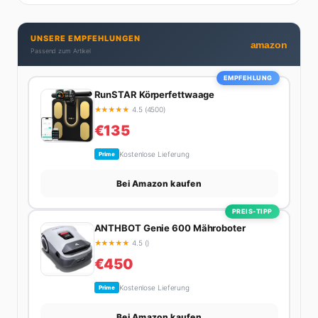
UNSERE EMPFEHLUNGEN
amazon
Passend zum Artikel
EMPFEHLUNG
RunSTAR Körperfettwaage
★
★
★
★
★
4.5 (4500)
€135
Kostenlose Lieferung
Prime
Bei Amazon kaufen
PREIS-TIPP
ANTHBOT Genie 600 Mähroboter
★
★
★
★
★
4.5 ()
€450
Kostenlose Lieferung
Prime
Bei Amazon kaufen