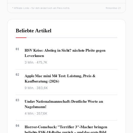
* Affiliate-Links – für dich ändert sich am Preis nichts.
fhmonline-21
Beliebte Artikel
01
HSV Krise: Abstieg in Sicht? nächste Pleite gegen
Leverkusen
3 Min. ·
475,7K
02
Apple Mac mini M4 Test: Leistung, Preis &
Kaufberatung (2026)
9 Min. ·
383,6K
03
Undav Nationalmannschaft: Deutliche Worte an
Nagelsmann!
4 Min. ·
357,6K
04
Horror-Comeback: "Terrifier 3"-Macher bringen
beliebte FSK-18-Reihe zurück – und das erste Bild