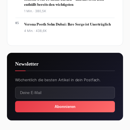
enthüllt bereits den wichtigsten
1 Min. ·
380,5K
05
Verona Pooth Sohn Dubai: Ihre Sorge ist Unerträglich
4 Min. ·
438,6K
Newsletter
Wöchentlich die besten Artikel in dein Postfach.
Abonnieren