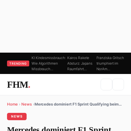
KI Kindesmissbrauch:
Kairos Rakete
Franziska Gritsch
Wie Algorithmen
Absturz: Japans
triumphiert im
TRENDING
Missbrauch…
Raumfahrt…
NorAm…
FHM
.
Home
›
News
›
Mercedes dominiert F1 Sprint Qualifying beim…
NEWS
Mercedes dominiert F1 Sprint