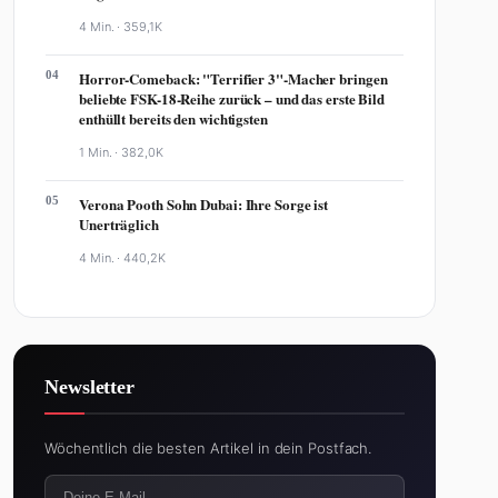
4 Min. ·
359,1K
04
Horror-Comeback: "Terrifier 3"-Macher bringen
beliebte FSK-18-Reihe zurück – und das erste Bild
enthüllt bereits den wichtigsten
1 Min. ·
382,0K
05
Verona Pooth Sohn Dubai: Ihre Sorge ist
Unerträglich
4 Min. ·
440,2K
Newsletter
Wöchentlich die besten Artikel in dein Postfach.