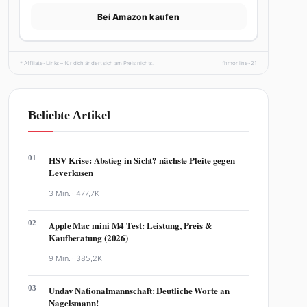
Bei Amazon kaufen
* Affiliate-Links – für dich ändert sich am Preis nichts.
fhmonline-21
Beliebte Artikel
01
HSV Krise: Abstieg in Sicht? nächste Pleite gegen
Leverkusen
3 Min. ·
477,7K
02
Apple Mac mini M4 Test: Leistung, Preis &
Kaufberatung (2026)
9 Min. ·
385,2K
03
Undav Nationalmannschaft: Deutliche Worte an
Nagelsmann!