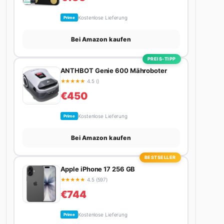
Kostenlose Lieferung
Prime
Bei Amazon kaufen
PREIS-TIPP
ANTHBOT Genie 600 Mähroboter
★
★
★
★
★
4.5 ()
€450
Kostenlose Lieferung
Prime
Bei Amazon kaufen
BESTSELLER
Apple iPhone 17 256 GB
★
★
★
★
★
4.5 (597)
€744
Kostenlose Lieferung
Prime