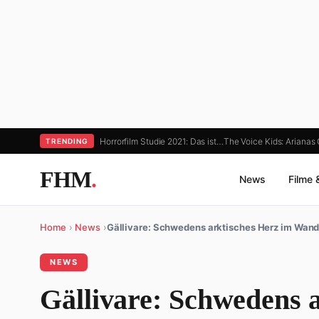
Horrorfilm Studie 2021: Das ist…
The Voice Kids: Ariana
TRENDING
FHM
.
News
Filme 
Home
›
News
›
Gällivare: Schwedens arktisches Herz im Wan
NEWS
Gällivare: Schwedens 