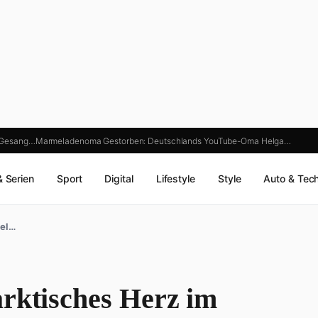
s Gesang…
Marmeladenoma Gestorben: Deutschlands YouTube-Oma Helga…
& Serien
Sport
Digital
Lifestyle
Style
Auto & Tec
del…
arktisches Herz im