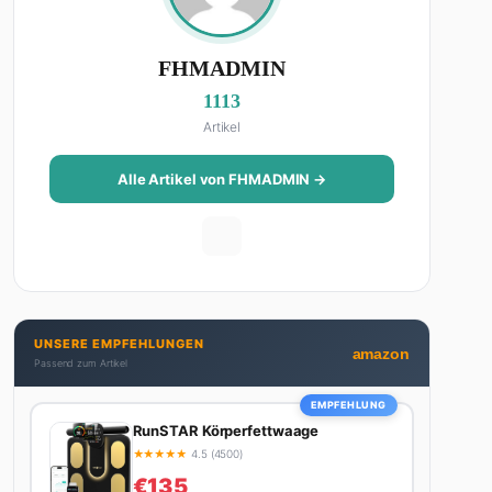
FHMADMIN
1113
Artikel
Alle Artikel von FHMADMIN →
UNSERE EMPFEHLUNGEN
amazon
Passend zum Artikel
EMPFEHLUNG
RunSTAR Körperfettwaage
★
★
★
★
★
4.5 (4500)
€135