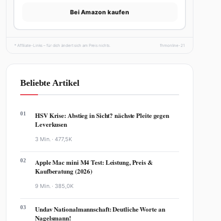
Bei Amazon kaufen
* Affiliate-Links – für dich ändert sich am Preis nichts.
fhmonline-21
Beliebte Artikel
01
HSV Krise: Abstieg in Sicht? nächste Pleite gegen
Leverkusen
3 Min. ·
477,5K
02
Apple Mac mini M4 Test: Leistung, Preis &
Kaufberatung (2026)
9 Min. ·
385,0K
03
Undav Nationalmannschaft: Deutliche Worte an
Nagelsmann!