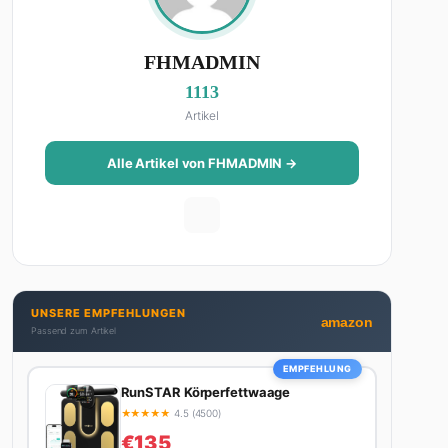
FHMADMIN
1113
Artikel
Alle Artikel von FHMADMIN →
UNSERE EMPFEHLUNGEN
amazon
Passend zum Artikel
EMPFEHLUNG
RunSTAR Körperfettwaage
★
★
★
★
★
4.5 (4500)
€135