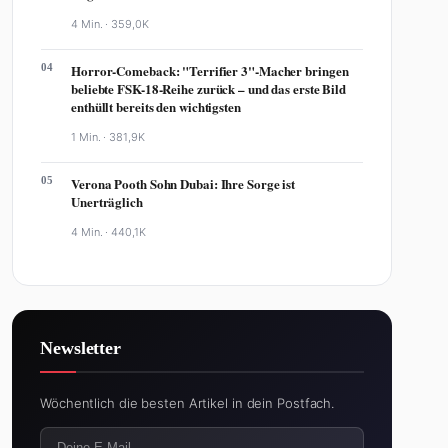
4 Min. ·
359,0K
04
Horror-Comeback: "Terrifier 3"-Macher bringen
beliebte FSK-18-Reihe zurück – und das erste Bild
enthüllt bereits den wichtigsten
1 Min. ·
381,9K
05
Verona Pooth Sohn Dubai: Ihre Sorge ist
Unerträglich
4 Min. ·
440,1K
Newsletter
Wöchentlich die besten Artikel in dein Postfach.