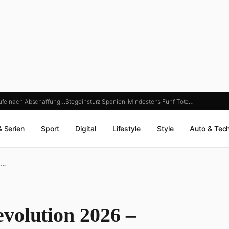
Rufe nach Abschaffung…
Stegeinsturz Spanien: Mindestens Fünf Tote…
& Serien
Sport
Digital
Lifestyle
Style
Auto & Tec
,…
volution 2026 –