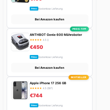
Kostenlose Lieferung
Prime
Bei Amazon kaufen
PREIS-TIPP
ANTHBOT Genie 600 Mähroboter
★
★
★
★
★
4.5 ()
€450
Kostenlose Lieferung
Prime
Bei Amazon kaufen
BESTSELLER
Apple iPhone 17 256 GB
★
★
★
★
★
4.5 (597)
€744
Kostenlose Lieferung
Prime