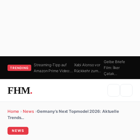
Gelbe Briefe
Streaming-Tipp auf
Xabi Alonso vor
Film: İlker
TRENDING
Amazon Prime Video:…
Rückkehr zum…
Çatak…
FHM
.
Home
›
News
›
Germany’s Next Topmodel 2026: Aktuelle
Trends…
NEWS