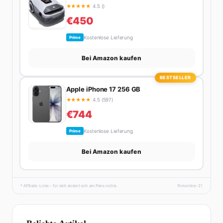
★
★
★
★
★
4.5 ()
€450
Kostenlose Lieferung
Prime
Bei Amazon kaufen
BESTSELLER
Apple iPhone 17 256 GB
★
★
★
★
★
4.5 (597)
€744
Kostenlose Lieferung
Prime
Bei Amazon kaufen
* Affiliate-Links – für dich ändert sich am Preis nichts.
fhmonline-21