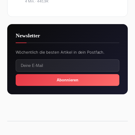
4 Min. ·
440,9K
Newsletter
Wöchentlich die besten Artikel in dein Postfach.
Abonnieren