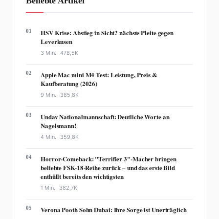
Beliebte Artikel
01
HSV Krise: Abstieg in Sicht? nächste Pleite gegen
Leverkusen
3 Min. ·
478,5K
02
Apple Mac mini M4 Test: Leistung, Preis &
Kaufberatung (2026)
9 Min. ·
385,8K
03
Undav Nationalmannschaft: Deutliche Worte an
Nagelsmann!
4 Min. ·
359,8K
04
Horror-Comeback: "Terrifier 3"-Macher bringen
beliebte FSK-18-Reihe zurück – und das erste Bild
enthüllt bereits den wichtigsten
1 Min. ·
382,7K
05
Verona Pooth Sohn Dubai: Ihre Sorge ist Unerträglich