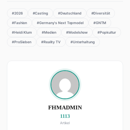
#2026
#Casting
#Deutschland
#Diversität
#Fashion
#Germany's Next Topmodel
#GNTM
#Heidi Klum
#Medien
#Modelshow
#Popkultur
#ProSieben
#Reality TV
#Unterhaltung
FHMADMIN
1113
Artikel