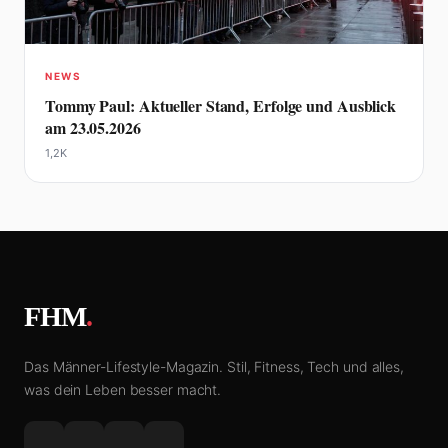
NEWS
Tommy Paul: Aktueller Stand, Erfolge und Ausblick
am 23.05.2026
1,2K
FHM
.
Das Männer-Lifestyle-Magazin. Stil, Fitness, Tech und alles,
was dein Leben besser macht.