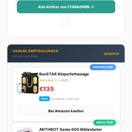
Alle Artikel von FHMADMIN →
UNSERE EMPFEHLUNGEN
amazon
Passend zum Artikel
EMPFEHLUNG
RunSTAR Körperfettwaage
★
★
★
★
★
4.5 (4500)
€135
Kostenlose Lieferung
Prime
Bei Amazon kaufen
PREIS-TIPP
ANTHBOT Genie 600 Mähroboter