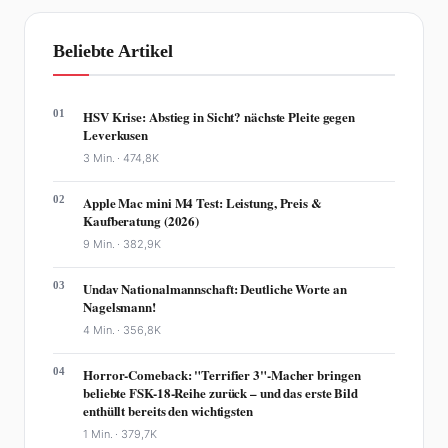
Beliebte Artikel
01
HSV Krise: Abstieg in Sicht? nächste Pleite gegen
Leverkusen
3 Min. ·
474,8K
02
Apple Mac mini M4 Test: Leistung, Preis &
Kaufberatung (2026)
9 Min. ·
382,9K
03
Undav Nationalmannschaft: Deutliche Worte an
Nagelsmann!
4 Min. ·
356,8K
04
Horror-Comeback: "Terrifier 3"-Macher bringen
beliebte FSK-18-Reihe zurück – und das erste Bild
enthüllt bereits den wichtigsten
1 Min. ·
379,7K