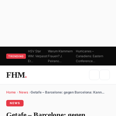
HSV Star
Warum Klammern
Hurricanes –
WM: Verpasst
Frauen? J.
Canadiens: Eastern
TRENDING
Er…
Peirano…
Conference…
FHM
.
Home
›
News
›
Getafe – Barcelone: gegen Barcelona: Kann…
NEWS
Getafe – Barcelone: gegen