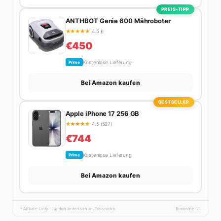
PREIS-TIPP
ANTHBOT Genie 600 Mähroboter
★
★
★
★
★
4.5 ()
€450
Kostenlose Lieferung
Prime
Bei Amazon kaufen
BESTSELLER
Apple iPhone 17 256 GB
★
★
★
★
★
4.5 (597)
€744
Kostenlose Lieferung
Prime
Bei Amazon kaufen
* Affiliate-Links – für dich ändert sich am Preis nichts.
fhmonline-21