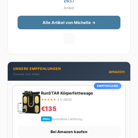
1657
Michelle klingt Altersvorsorge nicht wie eine
Artikel
Steuererklärung. Ihre Stärke liegt darin, komplexe
Finanzthemen so aufzubereiten, dass sie jeder
versteht – ohne Fachchinesisch, dafür mit konkreten
Alle Artikel von Michelle →
Tipps zum Umsetzen. Von ETF-Strategien über
Gehaltsverhandlungen bis hin zu Steuertricks:
Michelle hat den Durchblick und teilt ihn gerne.
Außerdem schreibt sie über Karriere-Themen,
Produktivitäts-Hacks und die Frage, wie man Job und
Privatleben unter einen Hut bekommt. Privat ist sie
UNSERE EMPFEHLUNGEN
bekennende Kaffee-Süchtige (3+ Tassen am Tag,
amazon
Passend zum Artikel
Minimum), Podcast-Hörerin und verbringt ihre
Wochenenden am liebsten in der Natur oder auf dem
EMPFEHLUNG
nächsten Flohmarkt.
RunSTAR Körperfettwaage
★
★
★
★
★
4.5 (4500)
€135
Kostenlose Lieferung
Prime
Bei Amazon kaufen