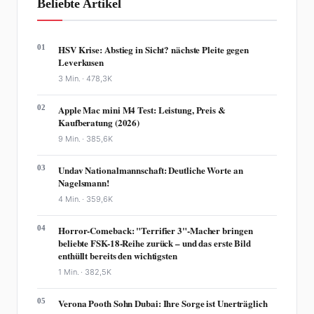
Beliebte Artikel
01
HSV Krise: Abstieg in Sicht? nächste Pleite gegen
Leverkusen
3 Min. ·
478,3K
02
Apple Mac mini M4 Test: Leistung, Preis &
Kaufberatung (2026)
9 Min. ·
385,6K
03
Undav Nationalmannschaft: Deutliche Worte an
Nagelsmann!
4 Min. ·
359,6K
04
Horror-Comeback: "Terrifier 3"-Macher bringen
beliebte FSK-18-Reihe zurück – und das erste Bild
enthüllt bereits den wichtigsten
1 Min. ·
382,5K
05
Verona Pooth Sohn Dubai: Ihre Sorge ist Unerträglich