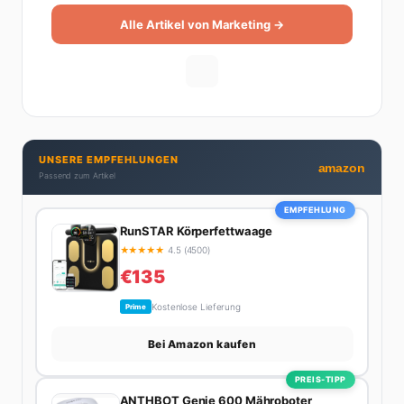
Alle Artikel von Marketing →
UNSERE EMPFEHLUNGEN
amazon
Passend zum Artikel
EMPFEHLUNG
RunSTAR Körperfettwaage
★
★
★
★
★
4.5 (4500)
€135
Kostenlose Lieferung
Prime
Bei Amazon kaufen
PREIS-TIPP
ANTHBOT Genie 600 Mähroboter