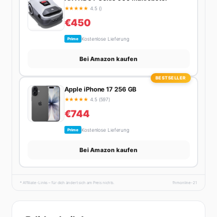
★
★
★
★
★
4.5 ()
€450
Kostenlose Lieferung
Prime
Bei Amazon kaufen
BESTSELLER
Apple iPhone 17 256 GB
★
★
★
★
★
4.5 (597)
€744
Kostenlose Lieferung
Prime
Bei Amazon kaufen
* Affiliate-Links – für dich ändert sich am Preis nichts.
fhmonline-21