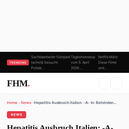
Sachbearbeiter Fuhrpark
Tageshoroskop
Netflix März:
(w/m/d) Gesucht:
vom 5. April
Diese Filme
TRENDING
Polizei…
2026:…
und…
FHM
.
Home
›
News
›
Hepatitis Ausbruch Italien: -A- in: Behörden…
NEWS
Hepatitis Ausbruch Italien: -A-