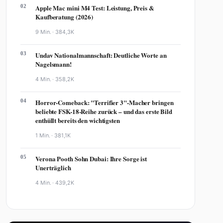
02
Apple Mac mini M4 Test: Leistung, Preis &
Kaufberatung (2026)
9 Min. ·
384,3K
03
Undav Nationalmannschaft: Deutliche Worte an
Nagelsmann!
4 Min. ·
358,2K
04
Horror-Comeback: "Terrifier 3"-Macher bringen
beliebte FSK-18-Reihe zurück – und das erste Bild
enthüllt bereits den wichtigsten
1 Min. ·
381,1K
05
Verona Pooth Sohn Dubai: Ihre Sorge ist
Unerträglich
4 Min. ·
439,2K