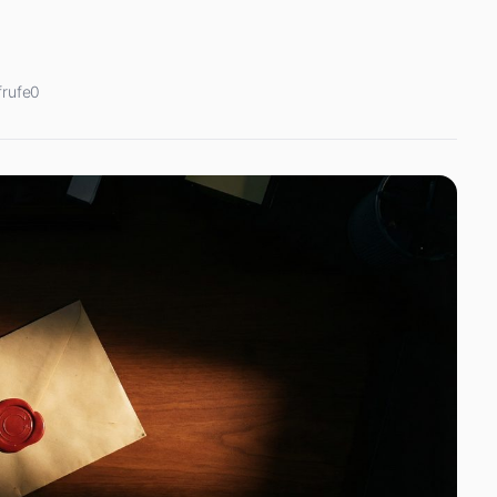
rufe
0