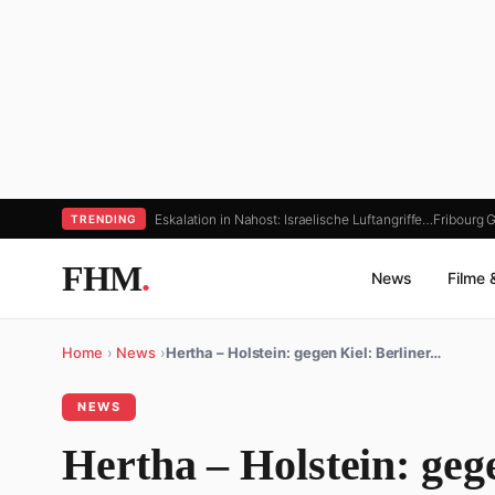
Eskalation in Nahost: Israelische Luftangriffe…
Fribourg G
TRENDING
FHM
.
News
Filme 
Home
›
News
›
Hertha – Holstein: gegen Kiel: Berliner…
NEWS
Hertha – Holstein: geg