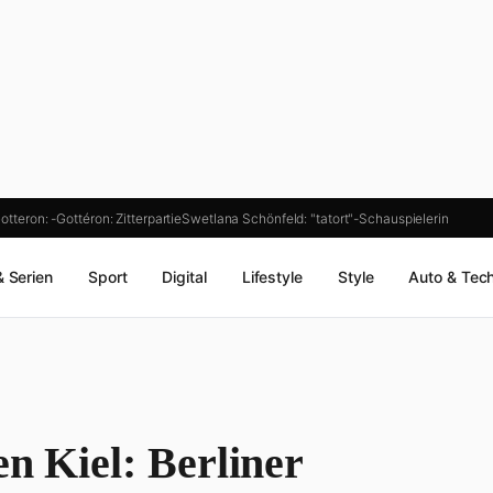
otteron: -Gottéron: Zitterpartie
Swetlana Schönfeld: "tatort"-Schauspielerin
& Serien
Sport
Digital
Lifestyle
Style
Auto & Tec
en Kiel: Berliner