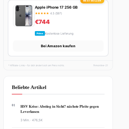
BESTSELLER
Apple iPhone 17 256 GB
★
★
★
★
★
4.5 (597)
€744
Kostenlose Lieferung
Prime
Bei Amazon kaufen
* Affiliate-Links – für dich ändert sich am Preis nichts.
fhmonline-21
Beliebte Artikel
01
HSV Krise: Abstieg in Sicht? nächste Pleite gegen
Leverkusen
3 Min. ·
476,5K