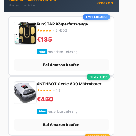
UNSERE EMPFEHLUNGEN
bekommt. Privat ist sie bekennende Kaffee-
amazon
Passend zum Artikel
Süchtige (3+ Tassen am Tag, Minimum), Podcast-
Hörerin und verbringt ihre Wochenenden am
EMPFEHLUNG
liebsten in der Natur oder auf dem nächsten
RunSTAR Körperfettwaage
Flohmarkt.
★
★
★
★
★
4.5 (4500)
€135
Kostenlose Lieferung
Prime
Bei Amazon kaufen
PREIS-TIPP
ANTHBOT Genie 600 Mähroboter
★
★
★
★
★
4.5 ()
€450
Kostenlose Lieferung
Prime
Bei Amazon kaufen