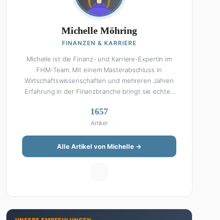
Michelle Möhring
FINANZEN & KARRIERE
Michelle ist die Finanz- und Karriere-Expertin im
FHM-Team. Mit einem Masterabschluss in
Wirtschaftswissenschaften und mehreren Jahren
Erfahrung in der Finanzbranche bringt sie echtes
Fachwissen in ihre Artikel ein. Aber keine Sorge:
1657
Bei Michelle klingt Altersvorsorge nicht wie eine
Artikel
Steuererklärung. Ihre Stärke liegt darin, komplexe
Finanzthemen so aufzubereiten, dass sie jeder
versteht – ohne Fachchinesisch, dafür mit
Alle Artikel von Michelle →
konkreten Tipps zum Umsetzen. Von ETF-
Strategien über Gehaltsverhandlungen bis hin zu
Steuertricks: Michelle hat den Durchblick und teilt
ihn gerne. Außerdem schreibt sie über Karriere-
Themen, Produktivitäts-Hacks und die Frage, wie
man Job und Privatleben unter einen Hut