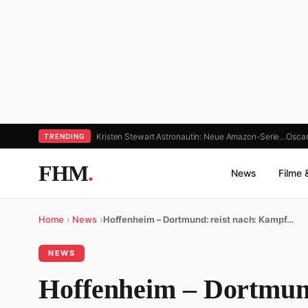
Kristen Stewart Astronautin: Neue Amazon-Serie…
Oscar
TRENDING
FHM
.
News
Filme 
Home
›
News
›
Hoffenheim – Dortmund: reist nach: Kampf…
NEWS
Hoffenheim – Dortmun