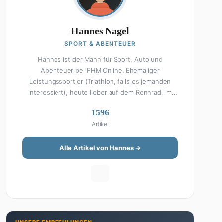
Hannes Nagel
SPORT & ABENTEUER
Hannes ist der Mann für Sport, Auto und
Abenteuer bei FHM Online. Ehemaliger
Leistungssportler (Triathlon, falls es jemanden
interessiert), heute lieber auf dem Rennrad, im
Fitnessstudio oder beim Kochen am Smoker. Sein
1596
Wissen über Sport ist enzyklopädisch: Egal ob
Artikel
Bundesliga-Analyse, Formel 1, UFC oder Olympia –
Hannes liefert fundierte Einschätzungen mit der
Leidenschaft eines echten Fans. Aber Sport ist
Alle Artikel von Hannes →
nur die halbe Miete: Hannes ist auch unser Auto-
Experte. Vom Elektro-SUV bis zum Oldtimer-
Projekt hat er alles schon gefahren, zerlegt oder
beides. Seine Roadtrip-Guides und Grillrezepte
gehören zu den beliebtesten Artikeln auf der
Seite. Wenn Hannes mal nicht über Sport oder