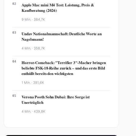
02
Apple Mac mini M4 Test: Leistung, Preis &
Kaufberatung (2026)
9 Min. ·
384,7K
03
Undav Nationalmannschaft: Deutliche Worte an
Nagelsmann!
4 Min. ·
358,7K
04
Horror-Comeback: "Terrifier 3"-Macher bringen
beliebte FSK-18-Reihe zurück – und das erste Bild
enthüllt bereits den wichtigsten
1 Min. ·
381,6K
05
Verona Pooth Sohn Dubai: Ihre Sorge ist
Unerträglich
4 Min. ·
439,8K