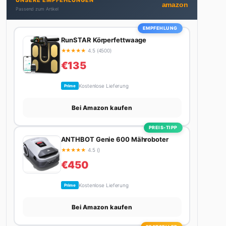
UNSERE EMPFEHLUNGEN
Autos schreibt, plant er den nächsten Abenteuer-
amazon
Passend zum Artikel
Trip – sei es ein Wochenende in den Bergen, eine
Motorradtour durch die Alpen oder der jährliche
EMPFEHLUNG
Campingtrip mit den Jungs. Sein Credo: Das Leben
RunSTAR Körperfettwaage
ist zu kurz für langweilige Wochenenden.
★
★
★
★
★
4.5 (4500)
€135
Kostenlose Lieferung
Prime
Bei Amazon kaufen
PREIS-TIPP
ANTHBOT Genie 600 Mähroboter
★
★
★
★
★
4.5 ()
€450
Kostenlose Lieferung
Prime
Bei Amazon kaufen