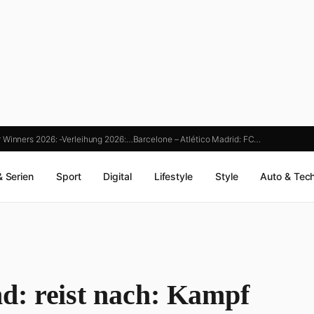
 Winners 2026: -Verleihung 2026:…
Barcelone – Atlético Madrid: FC…
& Serien
Sport
Digital
Lifestyle
Style
Auto & Tec
d: reist nach: Kampf