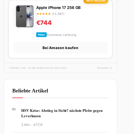
BESTSELLER
Apple iPhone 17 256 GB
★
★
★
★
★
4.5 (597)
€744
Kostenlose Lieferung
Prime
Bei Amazon kaufen
* Affiliate-Links – für dich ändert sich am Preis nichts.
fhmonline-21
Beliebte Artikel
01
HSV Krise: Abstieg in Sicht? nächste Pleite gegen
Leverkusen
3 Min. ·
477,1K