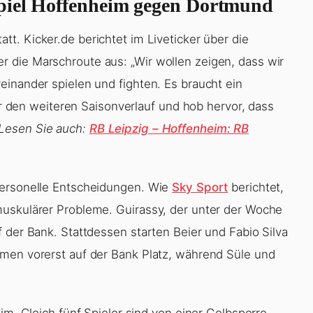
piel Hoffenheim gegen Dortmund
att. Kicker.de berichtet im Liveticker über die
 die Marschroute aus: „Wir wollen zeigen, dass wir
einander spielen und fighten. Es braucht ein
für den weiteren Saisonverlauf und hob hervor, dass
(Lesen Sie auch:
RB Leipzig – Hoffenheim: RB
personelle Entscheidungen. Wie
Sky Sport
berichtet,
muskulärer Probleme. Guirassy, der unter der Woche
 der Bank. Stattdessen starten Beier und Fabio Silva
hmen vorerst auf der Bank Platz, während Süle und
im. Gleich fünf Spieler sind von einer Gelbsperre